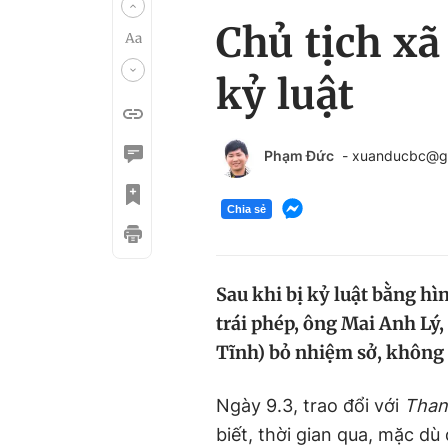
Chủ tịch xã
kỷ luật
Phạm Đức
- xuanducbc@g
Chia sẻ
Sau khi bị kỷ luật bằng hì
trái phép, ông Mai Anh Lý
Tĩnh) bỏ nhiệm sở, không 
Ngày 9.3, trao đổi với
Than
biết, thời gian qua, mặc d