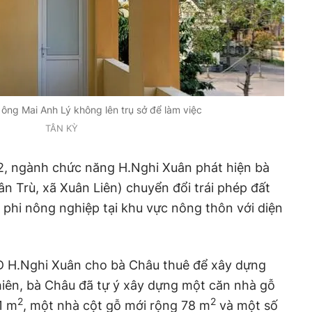
 ông Mai Anh Lý không lên trụ sở để làm việc
TÂN KỲ
2, ngành chức năng H.Nghi Xuân phát hiện bà
n Trù, xã Xuân Liên) chuyển đổi trái phép đất
phi nông nghiệp tại khu vực nông thôn với diện
D H.Nghi Xuân cho bà Châu thuê để xây dựng
nhiên, bà Châu đã tự ý xây dựng một căn nhà gỗ
2
2
1 m
, một nhà cột gỗ mới rộng 78 m
và một số