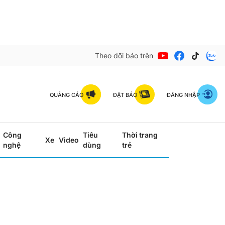
Theo dõi báo trên
QUẢNG CÁO
ĐẶT BÁO
ĐĂNG NHẬP
Công
Tiêu
Thời trang
Xe
Video
nghệ
dùng
trẻ