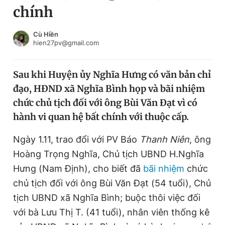
chính
Chuyên mục khác
Tin đã xem
Chào ngày mới
Tin 24h
Cù Hiền
hien27pv@gmail.com
Đăng xuất
Tin thị trường
Tin 360
Sau khi Huyện ủy Nghĩa Hưng có văn bản chỉ
đạo, HĐND xã Nghĩa Bình họp và bãi nhiệm
Video
Magazine
chức chủ tịch đối với ông Bùi Văn Đạt vì có
hành vi quan hệ bất chính với thuộc cấp.
Sản phẩm khác
Ngày 1.11, trao đổi với PV Báo
Thanh Niên
, ông
Tiện ích
Bạn cần biết
Hoàng Trọng Nghĩa, Chủ tịch UBND H.Nghĩa
Hưng (Nam Định), cho biết đã
bãi nhiệm
chức
chủ tịch đối với ông Bùi Văn Đạt (54 tuổi), Chủ
Thông tin tòa soạn
Liên hệ quảng cáo
tịch UBND xã Nghĩa Bình; buộc thôi việc đối
với bà Lưu Thị T. (41 tuổi), nhân viên thống kê