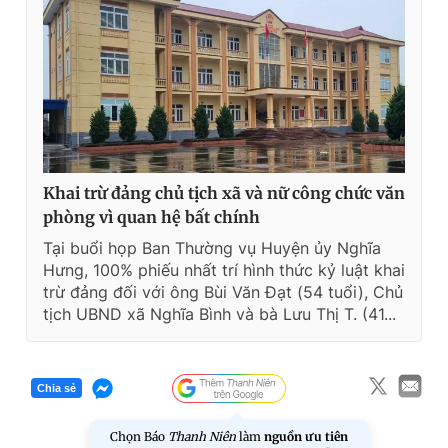
T
n
i
m
e
Khai trừ đảng chủ tịch xã và nữ công chức văn
phòng vì quan hệ bất chính
Tại buổi họp Ban Thường vụ Huyện ủy Nghĩa
Hưng, 100% phiếu nhất trí hình thức kỷ luật khai
trừ đảng đối với ông Bùi Văn Đạt (54 tuổi), Chủ
tịch UBND xã Nghĩa Bình và bà Lưu Thị T. (41...
Chia sẻ
Chọn Báo
Thanh Niên
làm
nguồn ưu tiên