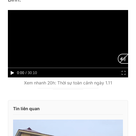
C
0:00
/
D
30:10
u
u
Xem nhanh 20h: Thời sự toàn cảnh ngày 1.11
r
r
r
a
Tin liên quan
e
t
n
i
t
o