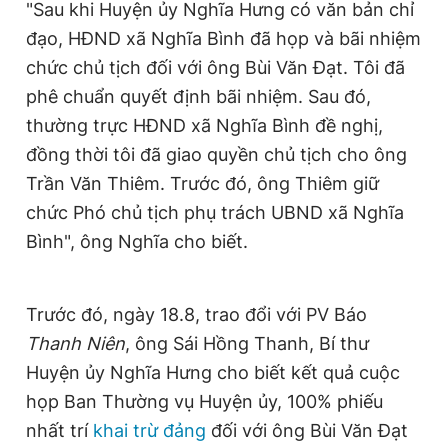
"Sau khi Huyện ủy Nghĩa Hưng có văn bản chỉ
Giấy phép xuất bản số 110/GP - BTTTT cấp ngày 24.3.2020
đạo, HĐND xã Nghĩa Bình đã họp và bãi nhiệm
© 2003-2026 Bản quyền thuộc về Báo Thanh Niên. Cấm sao
chép dưới mọi hình thức nếu không có sự chấp thuận bằng văn
chức chủ tịch đối với ông Bùi Văn Đạt. Tôi đã
bản. Phát triển bởi ePi Technologies, JSC.
phê chuẩn quyết định bãi nhiệm. Sau đó,
thường trực HĐND xã Nghĩa Bình đề nghị,
đồng thời tôi đã giao quyền chủ tịch cho ông
Trần Văn Thiêm. Trước đó, ông Thiêm giữ
chức Phó chủ tịch phụ trách UBND xã Nghĩa
Bình", ông Nghĩa cho biết.
Trước đó, ngày 18.8, trao đổi với PV Báo
Thanh Niên
, ông Sái Hồng Thanh, Bí thư
Huyện ủy Nghĩa Hưng cho biết kết quả cuộc
họp Ban Thường vụ Huyện ủy, 100% phiếu
nhất trí
khai trừ đảng
đối với ông Bùi Văn Đạt