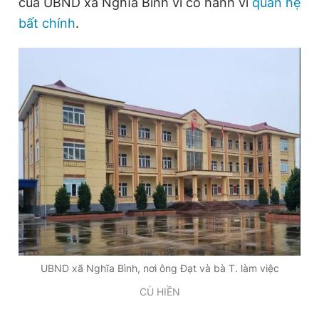
của UBND xã Nghĩa Bình vì có hành vi
quan hệ
bất chính
.
Đọc Thanh Niên trên điện thoại
Theo dõi báo trên
Hotline
Liên hệ quảng cáo
0906 645 777
0908 780 404
Đặt báo
Quảng cáo
RSS
Tòa soạn
Chính sách bảo
Tổng biên tập: Nguyễn Ngọc Toàn
UBND xã Nghĩa Bình, nơi ông Đạt và bà T. làm việc
Phó tổng biên tập thường trực: Hải Thành
Phó tổng biên tập: Lâm Hiếu Dũng
CÙ HIỀN
Phó tổng biên tập: Trần Việt Hưng
Tổng thư ký tòa soạn: Đức Trung