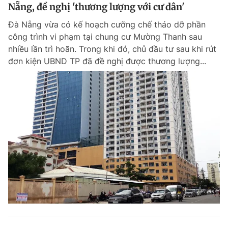
Nẵng, đề nghị 'thương lượng với cư dân'
Giấy phép xuất bản số 110/GP - BTTTT cấp ngày 24.3.2020
© 2003-2026 Bản quyền thuộc về Báo Thanh Niên. Cấm sao chép
Đà Nẵng vừa có kế hoạch cưỡng chế tháo dỡ phần
dưới mọi hình thức nếu không có sự chấp thuận bằng văn bản.
công trình vi phạm tại chung cư Mường Thanh sau
Phát triển bởi ePi Technologies, JSC.
nhiều lần trì hoãn. Trong khi đó, chủ đầu tư sau khi rút
đơn kiện UBND TP đã đề nghị được thương lượng...