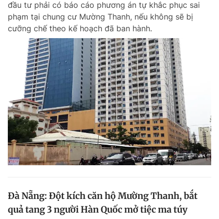
đầu tư phải có báo cáo phương án tự khắc phục sai
Chuyên mục khác
phạm tại chung cư Mường Thanh, nếu không sẽ bị
Tin đã xem
cưỡng chế theo kế hoạch đã ban hành.
Chào ngày mới
Tin 24h
Đăng xuất
Tin thị trường
Tin 360
Video
Magazine
Sản phẩm khác
Tiện ích
Bạn cần biết
Thông tin tòa soạn
Liên hệ quảng cáo
Đà Nẵng: Đột kích căn hộ Mường Thanh, bắt
quả tang 3 người Hàn Quốc mở tiệc ma túy