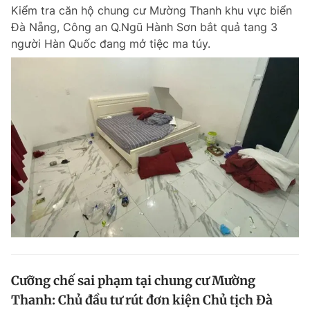
Kiểm tra căn hộ chung cư Mường Thanh khu vực biển
Đà Nẵng, Công an Q.Ngũ Hành Sơn bắt quả tang 3
người Hàn Quốc đang mở tiệc ma túy.
Đọc Thanh Niên trên điện thoại
Theo dõi báo trên
Hotline
Liên hệ quảng cáo
0906 645 777
0908 780 404
Đặt báo
Quảng cáo
RSS
Tòa soạn
Chính sách bảo m
Tổng biên tập: Nguyễn Ngọc Toàn
Phó tổng biên tập thường trực: Hải Thành
Phó tổng biên tập: Lâm Hiếu Dũng
Cưỡng chế sai phạm tại chung cư Mường
Phó tổng biên tập: Trần Việt Hưng
Thanh: Chủ đầu tư rút đơn kiện Chủ tịch Đà
Tổng thư ký tòa soạn: Đức Trung