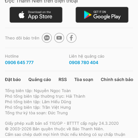
Đọc Thanh Niên trên điện thoại
Theo dõi báo trên
Hotline
Liên hệ quảng cáo
0906 645 777
0908 780 404
Đặt báo
Quảng cáo
RSS
Tòa soạn
Chính sách bảo m
Tổng biên tập: Nguyễn Ngọc Toàn
Phó tổng biên tập thường trực: Hải Thành
Phó tổng biên tập: Lâm Hiếu Dũng
Phó tổng biên tập: Trần Việt Hưng
Tổng thư ký tòa soạn: Đức Trung
Giấy phép xuất bản số 110/GP - BTTTT cấp ngày 24.3.2020
© 2003-2026 Bản quyền thuộc về Báo Thanh Niên.
Cấm sao chép dưới mọi hình thức nếu không có sự chấp thuận