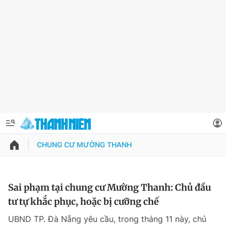
CHUNG CƯ MƯỜNG THANH
QUẢNG CÁO
ĐẶT BÁO
Thông tin tài khoản
Sai phạm tại chung cư Mường Thanh: Chủ đầu
tư tự khắc phục, hoặc bị cưỡng chế
Đổi mật khẩu
Chuyên mục
UBND TP. Đà Nẵng yêu cầu, trong tháng 11 này, chủ
Tin đã lưu