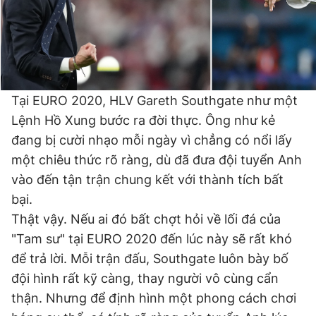
Giấy phép xuất bản số 110/GP - BTTTT cấp ngày 24.3.2020
© 2003-2026 Bản quyền thuộc về Báo Thanh Niên. Cấm sao
chép dưới mọi hình thức nếu không có sự chấp thuận bằng văn
bản. Phát triển bởi ePi Technologies, JSC.
Tại EURO 2020, HLV Gareth Southgate như một
Lệnh Hồ Xung bước ra đời thực. Ông như kẻ
đang bị cười nhạo mỗi ngày vì chẳng có nổi lấy
một chiêu thức rõ ràng, dù đã đưa đội tuyển Anh
vào đến tận trận chung kết với thành tích bất
bại.
Thật vậy. Nếu ai đó bất chợt hỏi về lối đá của
"Tam sư" tại EURO 2020 đến lúc này sẽ rất khó
để trả lời. Mỗi trận đấu, Southgate luôn bày bố
đội hình rất kỹ càng, thay người vô cùng cẩn
thận. Nhưng để định hình một phong cách chơi