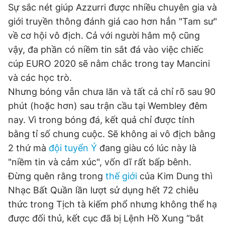
Sự sắc nét giúp Azzurri được nhiều chuyên gia và
giới truyền thông đánh giá cao hơn hẳn "Tam sư"
về cơ hội vô địch. Cả với người hâm mộ cũng
vậy, đa phần có niềm tin sắt đá vào việc chiếc
cúp EURO 2020 sẽ nằm chắc trong tay Mancini
và các học trò.
Nhưng bóng vẫn chưa lăn và tất cả chỉ rõ sau 90
phút (hoặc hơn) sau trận cầu tại Wembley đêm
nay. Vì trong bóng đá, kết quả chỉ được tính
bằng tỉ số chung cuộc. Sẽ không ai vô địch bằng
2 thứ mà
đội tuyển Ý
đang giàu có lúc này là
"niềm tin và cảm xúc", vốn dĩ rất bấp bênh.
Đừng quên rằng trong
thế giới
của Kim Dung thì
Nhạc Bất Quần lần lượt sử dụng hết 72 chiêu
thức trong Tịch tà kiếm phổ nhưng không thể hạ
được đối thủ, kết cục đã bị Lệnh Hồ Xung “bắt