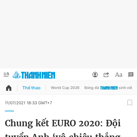
Thể thao
World Cup 2026
Bóng đá
sinh viên
QUẢNG CÁO
ĐẶT BÁO
11/07/2021 18:33 GMT+7
Thông tin tài khoản
Chung kết EURO 2020: Đội
Đổi mật khẩu
Chuyên mục
Tin đã lưu