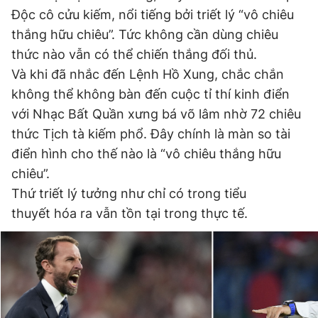
Độc cô cửu kiếm, nổi tiếng bởi triết lý “vô chiêu
thắng hữu chiêu”. Tức không cần dùng chiêu
Đọc Thanh Niên trên điện thoại
thức nào vẫn có thể chiến thắng đối thủ.
Và khi đã nhắc đến Lệnh Hồ Xung, chắc chắn
không thể không bàn đến cuộc tỉ thí kinh điển
với Nhạc Bất Quần xưng bá võ lâm nhờ 72 chiêu
thức Tịch tà kiếm phổ. Đây chính là màn so tài
Theo dõi báo trên
điển hình cho thế nào là “vô chiêu thắng hữu
chiêu”.
Hotline
Liên hệ quảng cáo
0906 645 777
0908 780 404
Thứ triết lý tưởng như chỉ có trong tiểu
thuyết hóa ra vẫn tồn tại trong thực tế.
Đặt báo
Quảng cáo
RSS
Tòa soạn
Chính sách bảo
Tổng biên tập: Nguyễn Ngọc Toàn
Phó tổng biên tập thường trực: Hải Thành
Phó tổng biên tập: Lâm Hiếu Dũng
Phó tổng biên tập: Trần Việt Hưng
Tổng thư ký tòa soạn: Đức Trung