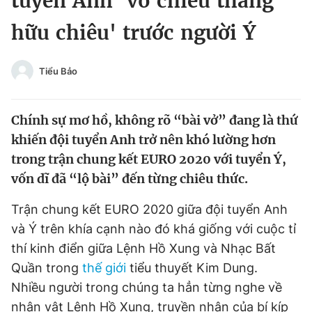
tuyển Anh ‘vô chiêu thắng
Chuyên mục khác
hữu chiêu' trước người Ý
Tin đã xem
Chào ngày mới
Tin 24h
Đăng xuất
Tiểu Bảo
Tin thị trường
Tin 360
Chính sự mơ hồ, không rõ “bài vở” đang là thứ
Video
Magazine
khiến đội tuyển Anh trở nên khó lường hơn
trong trận chung kết EURO 2020 với tuyển Ý,
vốn dĩ đã “lộ bài” đến từng chiêu thức.
Sản phẩm khác
Trận chung kết EURO 2020 giữa đội tuyển Anh
Tiện ích
Bạn cần biết
và Ý trên khía cạnh nào đó khá giống với cuộc tỉ
thí kinh điển giữa Lệnh Hồ Xung và Nhạc Bất
Thông tin tòa soạn
Liên hệ quảng cáo
Quần trong
thế giới
tiểu thuyết Kim Dung.
Nhiều người trong chúng ta hẳn từng nghe về
nhân vật Lệnh Hồ Xung, truyền nhân của bí kíp