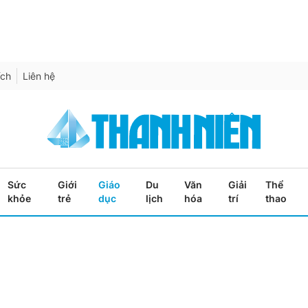
ích
Liên hệ
Sức
Giới
Giáo
Du
Văn
Giải
Thể
khỏe
trẻ
dục
lịch
hóa
trí
thao