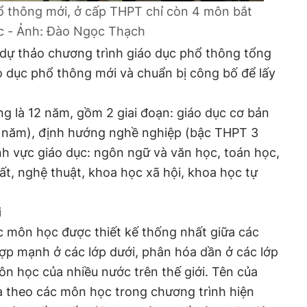
ổ thông mới, ở cấp THPT chỉ còn 4 môn bắt
c - Ảnh: Đào Ngọc Thạch
ự thảo chương trình giáo dục phổ thông tổng
o dục phổ thông mới và chuẩn bị công bố để lấy
g là 12 năm, gồm 2 giai đoạn: giáo dục cơ bản
 năm), định hướng nghề nghiệp (bậc THPT 3
nh vực giáo dục: ngôn ngữ và văn học, toán học,
ất, nghệ thuật, khoa học xã hội, khoa học tự
i
c môn học được thiết kế thống nhất giữa các
 hợp mạnh ở các lớp dưới, phân hóa dần ở các lớp
ôn học của nhiều nước trên thế giới. Tên của
 theo các môn học trong chương trình hiện