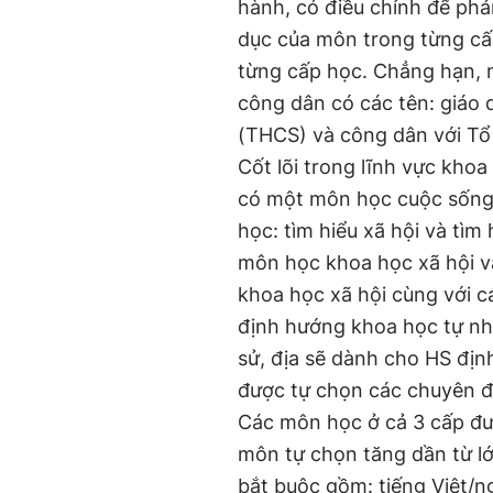
hành, có điều chỉnh để phản
dục của môn trong từng cấ
từng cấp học. Chẳng hạn, m
công dân có các tên: giáo d
(THCS) và công dân với Tổ
Cốt lõi trong lĩnh vực khoa
có một môn học cuộc sống q
học: tìm hiểu xã hội và tìm 
môn học khoa học xã hội v
khoa học xã hội cùng với c
định hướng khoa học tự nh
sử, địa sẽ dành cho HS địn
được tự chọn các chuyên đ
Các môn học ở cả 3 cấp đư
môn tự chọn tăng dần từ lớ
bắt buộc gồm: tiếng Việt/ng