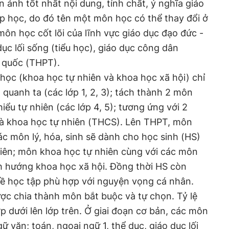
 ánh tốt nhất nội dung, tính chất, ý nghĩa giáo
p học, do đó tên một môn học có thể thay đổi ở
ôn học cốt lõi của lĩnh vực giáo dục đạo đức -
ục lối sống (tiểu học), giáo dục công dân
 quốc (THPT).
 học (khoa học tự nhiên và khoa học xã hội) chỉ
uanh ta (các lớp 1, 2, 3); tách thành 2 môn
hiểu tự nhiên (các lớp 4, 5); tương ứng với 2
à khoa học tự nhiên (THCS). Lên THPT, môn
ác môn lý, hóa, sinh sẽ dành cho học sinh (HS)
iên; môn khoa học tự nhiên cùng với các môn
h hướng khoa học xã hội. Đồng thời HS còn
ề học tập phù hợp với nguyện vọng cá nhân.
ợc chia thành môn bắt buộc và tự chọn. Tỷ lệ
p dưới lên lớp trên. Ở giai đoạn cơ bản, các môn
ữ văn; toán, ngoại ngữ 1, thể dục, giáo dục lối