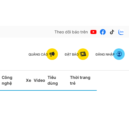
Theo dõi báo trên
QUẢNG CÁO
ĐẶT BÁO
ĐĂNG NHẬP
Công
Tiêu
Thời trang
Xe
Video
nghệ
dùng
trẻ