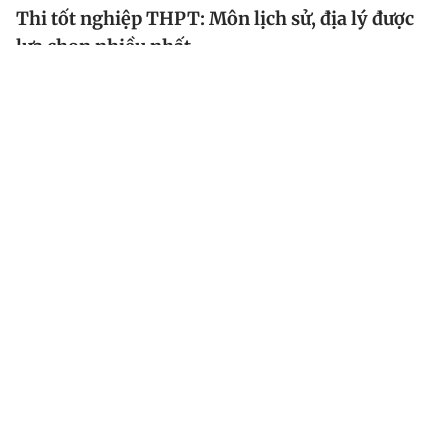
Thi tốt nghiệp THPT: Môn lịch sử, địa lý được
lựa chọn nhiều nhất
Trong số các môn thi tự chọn trong kỳ thi tốt nghiệp
THPT năm nay, môn lịch sử được nhiều thí sinh lựa
chọn nhất, tiếp đến là địa lý, tiếng Anh...