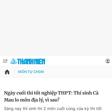
MÔN TỰ CHỌN
QUẢNG CÁO
ĐẶT BÁO
Thông tin tài khoản
Ngày cuối thi tốt nghiệp THPT: Thí sinh Cà
Mau lo môn địa lý, vì sao?
Đổi mật khẩu
Chuyên mục
Sáng nay thí sinh thi 2 môn cuối cùng của kỳ thi tốt
Tin đã lưu