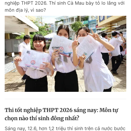
nghiệp THPT 2026. Thí sinh Cà Mau bày tỏ lo lắng với
Chuyên mục khác
môn địa lý, vì sao?
Tin đã xem
Chào ngày mới
Tin 24h
Đăng xuất
Tin thị trường
Tin 360
Video
Magazine
Sản phẩm khác
Tiện ích
Bạn cần biết
Thông tin tòa soạn
Liên hệ quảng cáo
Thi tốt nghiệp THPT 2026 sáng nay: Môn tự
chọn nào thí sinh đông nhất?
Sáng nay, 12.6, hơn 1,2 triệu thí sinh trên cả nước bước