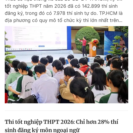
tốt nghiệp THPT năm 2026 đã có 142.899 thí sinh
Giấy phép xuất bản số 110/GP - BTTTT cấp ngày 24.3.2020
© 2003-2026 Bản quyền thuộc về Báo Thanh Niên. Cấm sao chép
đăng ký, trong đó có 7.978 thí sinh tự do. TP.HCM là
dưới mọi hình thức nếu không có sự chấp thuận bằng văn bản.
địa phương có quy mô tổ chức kỳ thi lớn nhất trên...
Phát triển bởi ePi Technologies, JSC.
Thi tốt nghiệp THPT 2026: Chỉ hơn 28% thí
sinh đăng ký môn ngoại ngữ