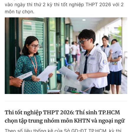
vào ngày thi thứ 2 kỳ thi tốt nghiệp THPT 2026 với 2
môn tự chọn.
Đọc Thanh Niên trên điện thoại
Theo dõi báo trên
Hotline
Liên hệ quảng cáo
0906 645 777
0908 780 404
Đặt báo
Quảng cáo
RSS
Tòa soạn
Chính sách bảo m
Tổng biên tập: Nguyễn Ngọc Toàn
Thi tốt nghiệp THPT 2026: Thí sinh TP.HCM
Phó tổng biên tập thường trực: Hải Thành
Phó tổng biên tập: Lâm Hiếu Dũng
chọn tập trung nhóm môn KHTN và ngoại ngữ
Phó tổng biên tập: Trần Việt Hưng
Tổng thư ký tòa soạn: Đức Trung
Theo số liệu thống kê của Sở GD-ĐT TP.HCM, kỳ thi