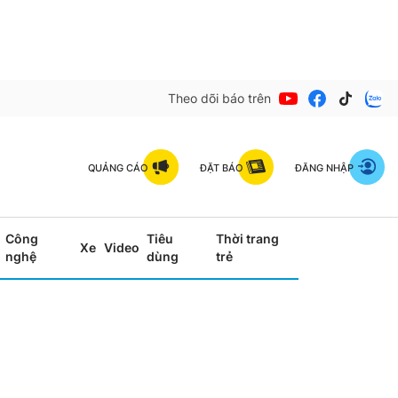
Theo dõi báo trên
QUẢNG CÁO
ĐẶT BÁO
ĐĂNG NHẬP
Công
Tiêu
Thời trang
Xe
Video
nghệ
dùng
trẻ