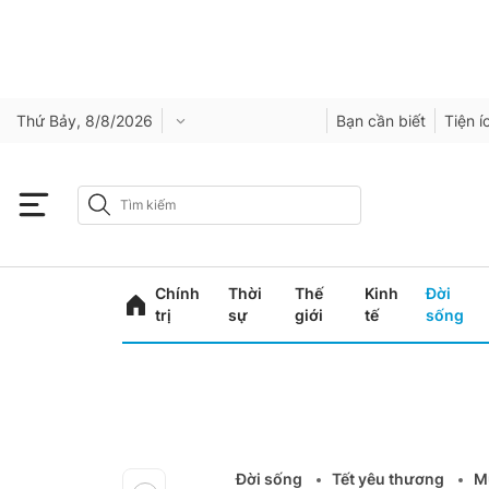
Thứ Bảy, 8/8/2026
Bạn cần biết
Tiện í
Chính
Thời
Thế
Kinh
Đời
trị
sự
giới
tế
sống
Đời sống
Tết yêu thương
Mu