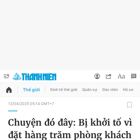
Thế giới
Kinh tế thế giới
Quân sự
Góc nhìn
Hồ sơ
QUẢNG CÁO
ĐẶT BÁO
13/04/2025 05:14 GMT+7
Thông tin tài khoản
Chuyện đó đây: Bị khởi tố vì
Đổi mật khẩu
Chuyên mục
đặt hàng trăm phòng khách
Tin đã lưu