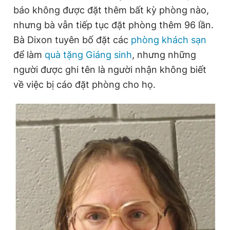
báo không được đặt thêm bất kỳ phòng nào,
nhưng bà vẫn tiếp tục đặt phòng thêm 96 lần.
Đọc Thanh Niên trên điện thoại
Bà Dixon tuyên bố đặt các
phòng khách sạn
để làm
quà tặng Giáng sinh
, nhưng những
người được ghi tên là người nhận không biết
về việc bị cáo đặt phòng cho họ.
Theo dõi báo trên
Hotline
Liên hệ quảng cáo
0906 645 777
0908 780 404
Đặt báo
Quảng cáo
RSS
Tòa soạn
Chính sách bảo
Tổng biên tập: Nguyễn Ngọc Toàn
Phó tổng biên tập thường trực: Hải Thành
Phó tổng biên tập: Lâm Hiếu Dũng
Phó tổng biên tập: Trần Việt Hưng
Tổng thư ký tòa soạn: Đức Trung