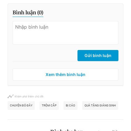
Bình luận (
0
)
Gửi bình luận
Xem thêm bình luận
Khám phá thêm chủ đề
CHUYỆN ĐÓ ĐÂY
TRỘM CẮP
BỊ CÁO
QUÀ TẶNG GIÁNG SINH