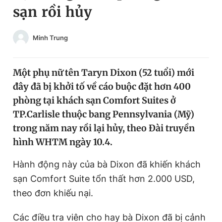
sạn rồi hủy
Chuyên mục khác
Tin đã xem
Chào ngày mới
Tin 24h
Minh Trung
Đăng xuất
Tin thị trường
Tin 360
Một phụ nữ tên Taryn Dixon (52 tuổi) mới
đây đã bị khởi tố về cáo buộc đặt hơn 400
Video
Magazine
phòng tại khách sạn Comfort Suites ở
TP.Carlisle thuộc bang Pennsylvania (Mỹ)
trong năm nay rồi lại hủy, theo Đài truyền
Sản phẩm khác
hình WHTM ngày 10.4.
Tiện ích
Bạn cần biết
Hành động này của bà Dixon đã khiến khách
sạn Comfort Suite tổn thất hơn 2.000 USD,
Thông tin tòa soạn
Liên hệ quảng cáo
theo đơn khiếu nại.
Các điều tra viên cho hay bà Dixon đã bị cảnh