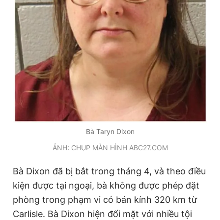
Giấy phép xuất bản số 110/GP - BTTTT cấp ngày 24.3.2020
© 2003-2026 Bản quyền thuộc về Báo Thanh Niên. Cấm sao
chép dưới mọi hình thức nếu không có sự chấp thuận bằng văn
bản. Phát triển bởi ePi Technologies, JSC.
Bà Taryn Dixon
ẢNH: CHỤP MÀN HÌNH ABC27.COM
Bà Dixon đã bị bắt trong tháng 4, và theo điều
kiện được tại ngoại, bà không được phép đặt
phòng trong phạm vi có bán kính 320 km từ
Carlisle. Bà Dixon hiện đối mặt với nhiều tội