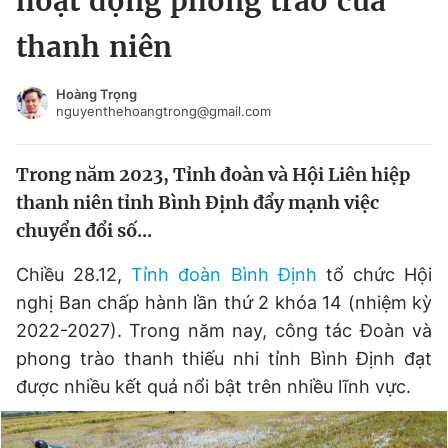
hoạt động phong trào của
Chuyên mục khác
thanh niên
Tin đã xem
Chào ngày mới
Tin 24h
Hoàng Trọng
Đăng xuất
nguyenthehoangtrong@gmail.com
Tin thị trường
Tin 360
Trong năm 2023, Tỉnh đoàn và Hội Liên hiệp
Video
Magazine
thanh niên tỉnh Bình Định đẩy mạnh việc
chuyển đổi số...
Sản phẩm khác
Chiều 28.12,
Tỉnh đoàn Bình Định
tổ chức Hội
nghị Ban chấp hành lần thứ 2 khóa 14 (nhiệm kỳ
Tiện ích
Bạn cần biết
2022-2027). Trong năm nay, công tác Đoàn và
phong trào thanh thiếu nhi tỉnh Bình Định đạt
Thông tin tòa soạn
Liên hệ quảng cáo
được nhiều kết quả nổi bật trên nhiều lĩnh vực.