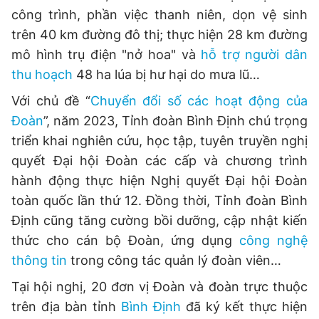
công trình, phần việc thanh niên, dọn vệ sinh
Giấy phép xuất bản số 110/GP - BTTTT cấp ngày 24.3.2020
© 2003-2026 Bản quyền thuộc về Báo Thanh Niên. Cấm sao
trên 40 km đường đô thị; thực hiện 28 km đường
chép dưới mọi hình thức nếu không có sự chấp thuận bằng văn
bản. Phát triển bởi ePi Technologies, JSC.
mô hình trụ điện "nở hoa" và
hỗ trợ người dân
thu hoạch
48 ha lúa bị hư hại do mưa lũ…
Với chủ đề “
Chuyển đổi số các hoạt động của
Đoàn
”, năm 2023, Tỉnh đoàn Bình Định chú trọng
triển khai nghiên cứu, học tập, tuyên truyền nghị
quyết Đại hội Đoàn các cấp và chương trình
hành động thực hiện Nghị quyết Đại hội Đoàn
toàn quốc lần thứ 12. Đồng thời, Tỉnh đoàn Bình
Định cũng tăng cường bồi dưỡng, cập nhật kiến
thức cho cán bộ Đoàn, ứng dụng
công nghệ
thông tin
trong công tác quản lý đoàn viên…
Tại hội nghị, 20 đơn vị Đoàn và đoàn trực thuộc
trên địa bàn tỉnh
Bình Định
đã ký kết thực hiện