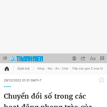
Giới trẻ
Sống - Yêu - Ăn - Chơi
Tiếp sức gen Z mùa thi
QUẢNG CÁO
ĐẶT BÁO
29/12/2022 01:31 GMT+7
Thông tin tài khoản
Chuyển đổi số trong các
Đổi mật khẩu
Chuyên mục
Tin đã lưu