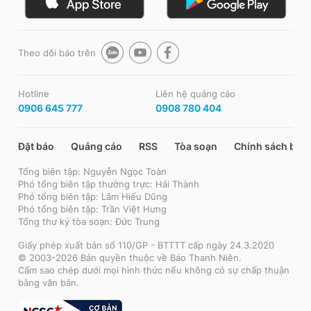
Theo dõi báo trên
Hotline
Liên hệ quảng cáo
0906 645 777
0908 780 404
Đặt báo
Quảng cáo
RSS
Tòa soạn
Chính sách bảo
Tổng biên tập: Nguyễn Ngọc Toàn
Phó tổng biên tập thường trực: Hải Thành
Phó tổng biên tập: Lâm Hiếu Dũng
Phó tổng biên tập: Trần Việt Hưng
Tổng thư ký tòa soạn: Đức Trung
Giấy phép xuất bản số 110/GP - BTTTT cấp ngày 24.3.2020
© 2003-2026 Bản quyền thuộc về Báo Thanh Niên.
Cấm sao chép dưới mọi hình thức nếu không có sự chấp thuận
bằng văn bản.