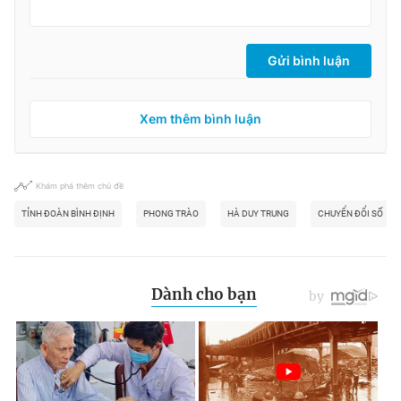
Gửi bình luận
Xem thêm bình luận
Khám phá thêm chủ đề
TỈNH ĐOÀN BÌNH ĐỊNH
PHONG TRÀO
HÀ DUY TRUNG
CHUYỂN ĐỔI SỐ