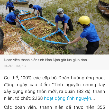
Đọc Thanh Niên trên điện thoại
Theo dõi báo trên
Đoàn viên thanh niên tỉnh Bình Định gặt lúa giúp dân
Hotline
Liên hệ quảng cáo
0906 645 777
0908 780 404
HOÀNG TRỌNG
Cụ thể, 100% các cấp bộ Đoàn hưởng ứng hoạt
Đặt báo
Quảng cáo
RSS
Tòa soạn
Chính sách bảo
động ngày cao điểm “Tình nguyện chung tay
Tổng biên tập: Nguyễn Ngọc Toàn
xây dựng nông thôn mới”, ra quân 182 đội thanh
Phó tổng biên tập thường trực: Hải Thành
Phó tổng biên tập: Lâm Hiếu Dũng
niên, tổ chức 2.168
hoạt động tình nguyện
...
Phó tổng biên tập: Trần Việt Hưng
Tổng thư ký tòa soạn: Đức Trung
Các đoàn viên, thanh niên đã thực hiện 355