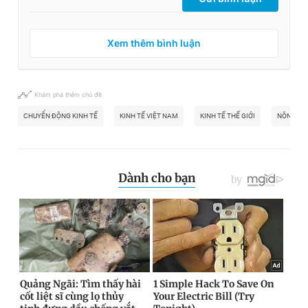
Xem thêm bình luận
Khám phá thêm chủ đề
CHUYỂN ĐỘNG KINH TẾ
KINH TẾ VIỆT NAM
KINH TẾ THẾ GIỚI
NÔNG SẢ