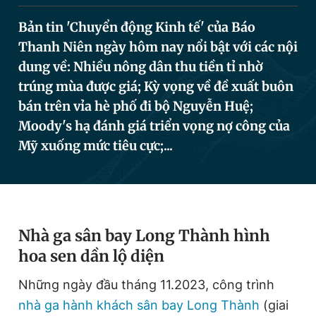
Bản tin 'Chuyển động Kinh tế' của Báo
Thanh Niên ngày hôm nay nổi bật với các nội
Đọc Thanh Niên trên điện thoại
dung về: Nhiều nông dân thu tiền tỉ nhờ
trúng mùa được giá; Kỳ vọng về đề xuất buôn
bán trên vỉa hè phố đi bộ Nguyễn Huệ;
Moody's hạ đánh giá triển vọng nợ công của
Theo dõi báo trên
Mỹ xuống mức tiêu cực;...
Hotline
Liên hệ quảng cáo
0906 645 777
0908 780 404
Đặt báo
Quảng cáo
RSS
Tòa soạn
Chính sách bảo
Nhà ga sân bay Long Thành hình
hoa sen dần lộ diện
Tổng biên tập: Nguyễn Ngọc Toàn
Phó tổng biên tập thường trực: Hải Thành
Phó tổng biên tập: Lâm Hiếu Dũng
Những ngày đầu tháng 11.2023, công trình
Phó tổng biên tập: Trần Việt Hưng
nhà ga hành khách sân bay Long Thành
(giai
Tổng thư ký tòa soạn: Đức Trung