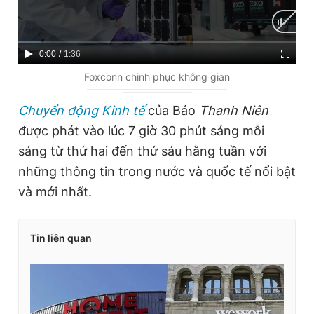
C
0:00
/
D
1:36
u
u
Foxconn chinh phục không gian
r
r
Chuyển động Kinh tế
của Báo
Thanh Niên
r
a
được phát vào lúc 7 giờ 30 phút sáng mỗi
e
t
sáng từ thứ hai đến thứ sáu hằng tuần với
n
i
những thông tin trong nước và quốc tế nổi bật
t
o
và mới nhất.
T
n
i
Tin liên quan
m
e