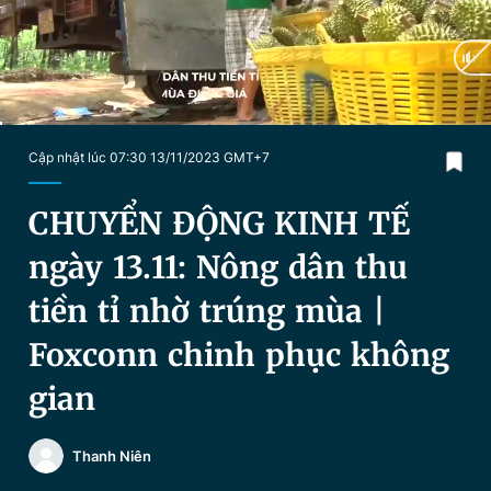
Chuyên mục khác
Tin đã xem
Chào ngày mới
Tin 24h
Đăng xuất
Tin thị trường
Tin 360
Current
0:06
/
Duration
18:44
Cập nhật lúc 07:30 13/11/2023 GMT+7
Time
Video
Magazine
CHUYỂN ĐỘNG KINH TẾ
ngày 13.11: Nông dân thu
Sản phẩm khác
tiền tỉ nhờ trúng mùa |
Tiện ích
Bạn cần biết
Foxconn chinh phục không
gian
Thông tin tòa soạn
Liên hệ quảng cáo
Thanh Niên