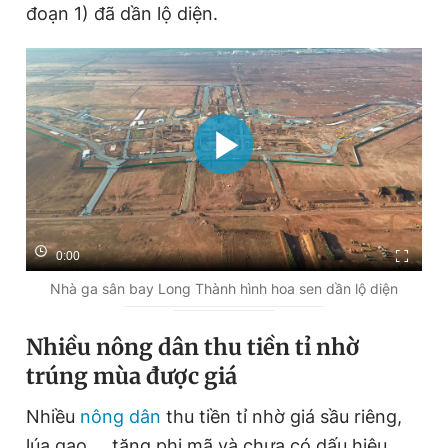
đoạn 1) đã dần lộ diện.
Giấy phép xuất bản số 110/GP - BTTTT cấp ngày 24.3.2020
© 2003-2026 Bản quyền thuộc về Báo Thanh Niên. Cấm sao
chép dưới mọi hình thức nếu không có sự chấp thuận bằng văn
bản. Phát triển bởi ePi Technologies, JSC.
0:00
Nhà ga sân bay Long Thành hình hoa sen dần lộ diện
Nhiều nông dân thu tiền tỉ nhờ
trúng mùa được giá
Nhiều
nông dân
thu tiền tỉ nhờ giá sầu riêng,
lúa gạo,... tăng phi mã và chưa có dấu hiệu