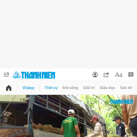
Video
Thời sự
Đời sống
Giải trí
Giáo dục
Sức khỏe
QUẢNG CÁO
ĐẶT BÁO
Thông tin tài khoản
Đổi mật khẩu
Chuyên mục
Tin đã lưu