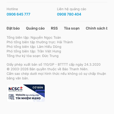
Hotline
Liên hệ quảng cáo
0906 645 777
0908 780 404
Đặt báo
Quảng cáo
RSS
Tòa soạn
Chính sách bảo
Tổng biên tập: Nguyễn Ngọc Toàn
Phó tổng biên tập thường trực: Hải Thành
Phó tổng biên tập: Lâm Hiếu Dũng
Phó tổng biên tập: Trần Việt Hưng
Tổng thư ký tòa soạn: Đức Trung
Giấy phép xuất bản số 110/GP - BTTTT cấp ngày 24.3.2020
© 2003-2026 Bản quyền thuộc về Báo Thanh Niên.
Cấm sao chép dưới mọi hình thức nếu không có sự chấp thuận
bằng văn bản.