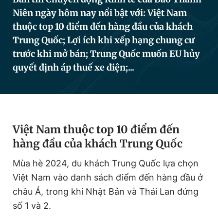
Niên ngày hôm nay nổi bật với: Việt Nam
thuộc top 10 điểm đến hàng đầu của khách
Đọc Thanh Niên trên điện thoại
Trung Quốc; Lợi ích khi xếp hạng chung cư
trước khi mở bán; Trung Quốc muốn EU hủy
quyết định áp thuế xe điện;...
Theo dõi báo trên
Hotline
Liên hệ quảng cáo
Việt Nam thuộc top 10 điểm đến
0906 645 777
0908 780 404
hàng đầu của khách Trung Quốc
Đặt báo
Quảng cáo
RSS
Tòa soạn
Chính sách bảo
Mùa hè 2024, du khách Trung Quốc lựa chọn
Tổng biên tập: Nguyễn Ngọc Toàn
Việt Nam vào danh sách điểm đến hàng đầu ở
Phó tổng biên tập thường trực: Hải Thành
châu Á, trong khi Nhật Bản và Thái Lan đứng
Phó tổng biên tập: Lâm Hiếu Dũng
Phó tổng biên tập: Trần Việt Hưng
số 1 và 2.
Tổng thư ký tòa soạn: Đức Trung