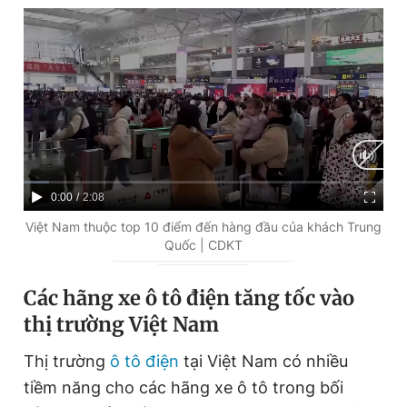
Giấy phép xuất bản số 110/GP - BTTTT cấp ngày 24.3.2020
© 2003-2026 Bản quyền thuộc về Báo Thanh Niên. Cấm sao
chép dưới mọi hình thức nếu không có sự chấp thuận bằng văn
bản. Phát triển bởi ePi Technologies, JSC.
C
0:00
/
D
2:08
u
u
Việt Nam thuộc top 10 điểm đến hàng đầu của khách Trung
Quốc | CDKT
r
r
r
a
Các hãng xe ô tô điện tăng tốc vào
e
t
thị trường Việt Nam
n
i
Thị trường
ô tô điện
tại Việt Nam có nhiều
t
o
tiềm năng cho các hãng xe ô tô trong bối
T
n