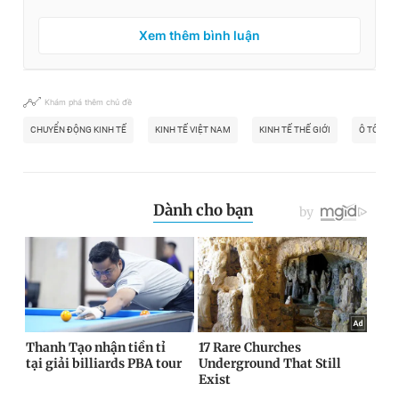
Xem thêm bình luận
Khám phá thêm chủ đề
CHUYỂN ĐỘNG KINH TẾ
KINH TẾ VIỆT NAM
KINH TẾ THẾ GIỚI
Ô TÔ ĐIỆ