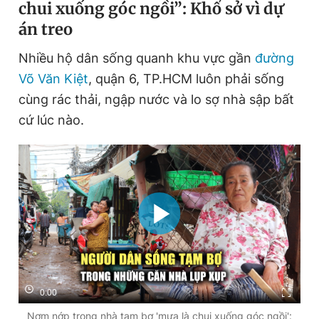
chui xuống góc ngồi”: Khổ sở vì dự
án treo
Nhiều hộ dân sống quanh khu vực gần
đường
Võ Văn Kiệt
, quận 6, TP.HCM luôn phải sống
cùng rác thải, ngập nước và lo sợ nhà sập bất
cứ lúc nào.
0:00
Nơm nớp trong nhà tạm bợ 'mưa là chui xuống góc ngồi':