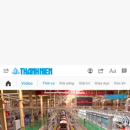
Video
Thời sự
Đời sống
Giải trí
Giáo dục
Sức khỏe
QUẢNG CÁO
ĐẶT BÁO
Thông tin tài khoản
Đổi mật khẩu
Chuyên mục
Tin đã lưu