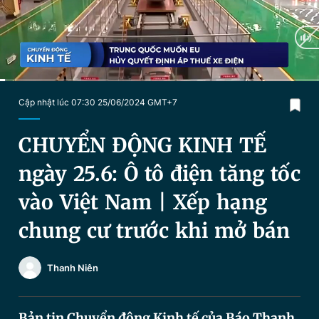
Chuyên mục khác
Tin đã xem
Chào ngày mới
Tin 24h
Đăng xuất
Tin thị trường
Tin 360
Current
0:16
/
Duration
15:41
Cập nhật lúc 07:30 25/06/2024 GMT+7
Time
Video
Magazine
CHUYỂN ĐỘNG KINH TẾ
ngày 25.6: Ô tô điện tăng tốc
Sản phẩm khác
vào Việt Nam | Xếp hạng
Tiện ích
Bạn cần biết
chung cư trước khi mở bán
Thông tin tòa soạn
Liên hệ quảng cáo
Thanh Niên
Bản tin Chuyển động Kinh tế của Báo Thanh