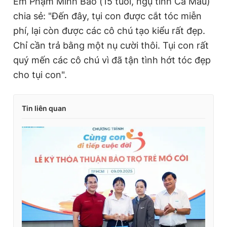
Em Phạm Minh Bảo (15 tuổi, ngụ tỉnh Cà Mau)
chia sẻ: "Đến đây, tụi con được cắt tóc miễn
phí, lại còn được các cô chú tạo kiểu rất đẹp.
Chỉ cần trả bằng một nụ cười thôi. Tụi con rất
quý mến các cô chú vì đã tận tình hớt tóc đẹp
cho tụi con".
Tin liên quan