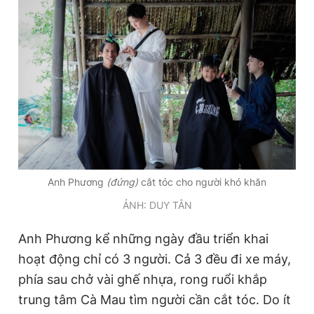
Đọc Thanh Niên trên điện thoại
Theo dõi báo trên
Hotline
Liên hệ quảng cáo
Anh Phương
(đứng)
cắt tóc cho người khó khăn
0906 645 777
0908 780 404
ẢNH: DUY TÂN
Đặt báo
Quảng cáo
RSS
Tòa soạn
Chính sách bảo
Anh Phương kể những ngày đầu triển khai
Tổng biên tập: Nguyễn Ngọc Toàn
hoạt động chỉ có 3 người. Cả 3 đều đi xe máy,
Phó tổng biên tập thường trực: Hải Thành
phía sau chở vài ghế nhựa, rong ruổi khắp
Phó tổng biên tập: Lâm Hiếu Dũng
Phó tổng biên tập: Trần Việt Hưng
trung tâm Cà Mau tìm người cần cắt tóc. Do ít
Tổng thư ký tòa soạn: Đức Trung