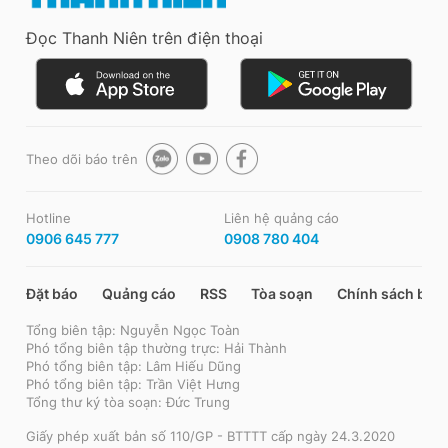
Đọc Thanh Niên trên điện thoại
Theo dõi báo trên
Hotline
Liên hệ quảng cáo
0906 645 777
0908 780 404
Đặt báo
Quảng cáo
RSS
Tòa soạn
Chính sách bảo
Tổng biên tập: Nguyễn Ngọc Toàn
Phó tổng biên tập thường trực: Hải Thành
Phó tổng biên tập: Lâm Hiếu Dũng
Phó tổng biên tập: Trần Việt Hưng
Tổng thư ký tòa soạn: Đức Trung
Giấy phép xuất bản số 110/GP - BTTTT cấp ngày 24.3.2020