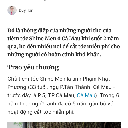
Chuyên mục khác
Duy Tân
Tin đã xem
Chào ngày mới
Tin 24h
Đăng xuất
Đó là thông điệp của những người thợ của
Tin thị trường
Tin 360
tiệm tóc Shine Men ở Cà Mau khi suốt 2 năm
qua, họ đến nhiều nơi để cắt tóc miễn phí cho
những người có hoàn cảnh khó khăn.
Video
Magazine
T
rao yêu thương
Sản phẩm khác
Chủ tiệm tóc Shine Men là anh Phạm Nhật
Phương (33 tuổi, ngụ P.Tân Thành, Cà Mau -
Tiện ích
Bạn cần biết
trước đây là P.5, TP.Cà Mau,
Cà Mau
). Trong 6
năm theo nghề, anh đã có 5 năm gắn bó với
Thông tin tòa soạn
Liên hệ quảng cáo
hoạt động cắt tóc miễn phí.