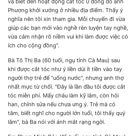
và biết đến hoạt động cắt tóc 0 đồng do anh
Phương khởi xướng ở nhiều địa điểm. Thấy ý
nghĩa nên tôi xin tham gia. Mỗi chuyến đi vừa
giúp các bạn mới vào nghề rèn luyện tay nghề,
vừa cảm nhận rõ niềm vui khi làm được việc có
ích cho cộng đồng".
Bà Tô Thị Ba (60 tuổi, ngụ tỉnh Cà Mau) sau
khi được cắt tóc như ý liền dúi ít tiền vào tay
người thợ trẻ để "uống nước", nhưng anh thợ
nhất mực từ chối. "Đây là lần đầu tôi được cắt
tóc miễn phí. Mấy cháu làm kỹ lắm, còn hỏi
han, chỉnh sửa nếu chưa ưng ý. Trẻ mà có
tâm, biết nghĩ cho người lớn tuổi, tôi thấy quý
lắm", bà Ba nói với ánh mắt rạng ngời.