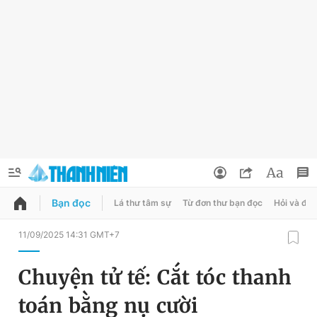
Bạn đọc
Lá thư tâm sự
Từ đơn thư bạn đọc
Hỏi và đá
QUẢNG CÁO
ĐẶT BÁO
11/09/2025 14:31 GMT+7
Thông tin tài khoản
Chuyện tử tế: Cắt tóc thanh
Đổi mật khẩu
Chuyên mục
toán bằng nụ cười
Tin đã lưu