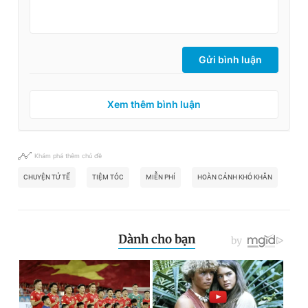
Gửi bình luận
Xem thêm bình luận
Khám phá thêm chủ đề
CHUYỆN TỬ TẾ
TIỆM TÓC
MIỄN PHÍ
HOÀN CẢNH KHÓ KHĂN