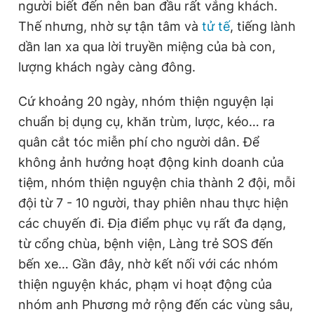
người biết đến nên ban đầu rất vắng khách.
Giấy phép xuất bản số 110/GP - BTTTT cấp ngày 24.3.2020
Thế nhưng, nhờ sự tận tâm và
tử tế
, tiếng lành
© 2003-2026 Bản quyền thuộc về Báo Thanh Niên. Cấm sao
chép dưới mọi hình thức nếu không có sự chấp thuận bằng văn
dần lan xa qua lời truyền miệng của bà con,
bản. Phát triển bởi ePi Technologies, JSC.
lượng khách ngày càng đông.
Cứ khoảng 20 ngày, nhóm thiện nguyện lại
chuẩn bị dụng cụ, khăn trùm, lược, kéo… ra
quân cắt tóc miễn phí cho người dân. Để
không ảnh hưởng hoạt động kinh doanh của
tiệm, nhóm thiện nguyện chia thành 2 đội, mỗi
đội từ 7 - 10 người, thay phiên nhau thực hiện
các chuyến đi. Địa điểm phục vụ rất đa dạng,
từ cổng chùa, bệnh viện, Làng trẻ SOS đến
bến xe… Gần đây, nhờ kết nối với các nhóm
thiện nguyện khác, phạm vi hoạt động của
nhóm anh Phương mở rộng đến các vùng sâu,