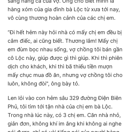
sang hàng cá của vợ. Ông cho biết mình là
hàng xóm của gia đình bà Lộc từ xưa tới nay,
vô cùng thương hoàn cảnh của các chị em.
“Đi hết hẻm này hỏi nhà có mấy chị em đều bị
câm điếc, ai cũng biết. Thương lắm! Mấy chị
em đùm bọc nhau sống, vợ chồng tôi bán gần
cô Lộc này, giúp được gì thì giúp. Khi thì phiên
dịch cho khách, khi thì bã thiếu tiền mượn
mấy chục mua đồ ăn, nhưng vợ chồng tôi cho
luôn, không đòi", ông bày tỏ.
Len lỏi vào con hẻm sâu 329 đường Điện Biên
Phủ, tôi tìm tới tận nhà của chị em bà Lộc.
Trong nhà lúc này, có 3 chị em. Căn nhà nhỏ,
giản đơn, không khí im ắng khi không ai nghe