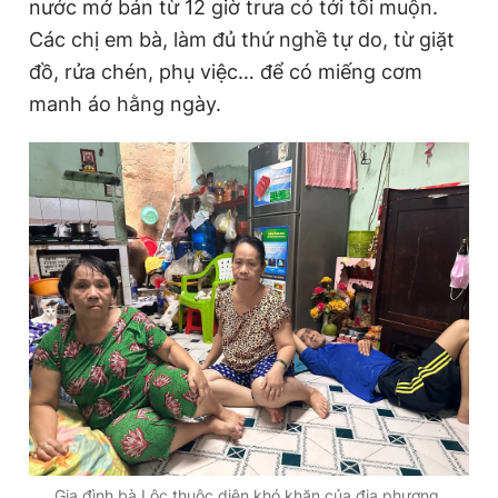
nước mở bán từ 12 giờ trưa có tới tối muộn.
Các chị em bà, làm đủ thứ nghề tự do, từ giặt
đồ, rửa chén, phụ việc… để có miếng cơm
manh áo hằng ngày.
Gia đình bà Lộc thuộc diện khó khăn của địa phương.