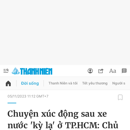
Đời sống
Thanh Niên và tôi
Tết yêu thương
Người sốn
QUẢNG CÁO
ĐẶT BÁO
05/11/2023 11:12 GMT+7
Thông tin tài khoản
Chuyện xúc động sau xe
Đổi mật khẩu
Chuyên mục
nước 'kỳ lạ' ở TP.HCM: Chủ
Tin đã lưu