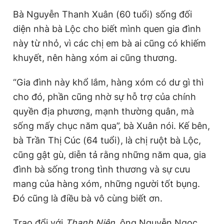
Bà Nguyễn Thanh Xuân (60 tuổi) sống đối
diện nhà bà Lộc cho biết mình quen gia đình
này từ nhỏ, vì các chị em bà ai cũng có khiếm
khuyết, nên hàng xóm ai cũng thương.
“Gia đình này khổ lắm, hàng xóm có dư gì thì
cho đó, phần cũng nhờ sự hỗ trợ của chính
quyền địa phương, mạnh thường quân, mà
sống mấy chục năm qua”, bà Xuân nói. Kế bên,
bà Trần Thị Cúc (64 tuổi), là chị ruột bà Lộc,
cũng gật gù, diễn tả rằng những năm qua, gia
đình bà sống trong tình thương và sự cưu
mang của hàng xóm, những người tốt bụng.
Đó cũng là điều bà vô cùng biết ơn.
Trao đổi với
Thanh Niên
, ông Nguyễn Ngọc