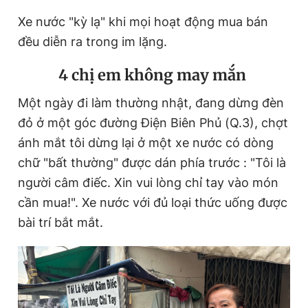
Xe nước "kỳ lạ" khi mọi hoạt động mua bán
đều diễn ra trong im lặng.
Đọc Thanh Niên trên điện thoại
4 chị em không may mắn
Một ngày đi làm thường nhật, đang dừng đèn
đỏ ở một góc đường Điện Biên Phủ (Q.3), chợt
Theo dõi báo trên
ánh mắt tôi dừng lại ở một xe nước có dòng
chữ "bất thường" được dán phía trước : "Tôi là
Hotline
Liên hệ quảng cáo
người câm điếc. Xin vui lòng chỉ tay vào món
0906 645 777
0908 780 404
cần mua!". Xe nước với đủ loại thức uống được
bài trí bắt mắt.
Đặt báo
Quảng cáo
RSS
Tòa soạn
Chính sách bảo
Tổng biên tập: Nguyễn Ngọc Toàn
Phó tổng biên tập thường trực: Hải Thành
Phó tổng biên tập: Lâm Hiếu Dũng
Phó tổng biên tập: Trần Việt Hưng
Tổng thư ký tòa soạn: Đức Trung