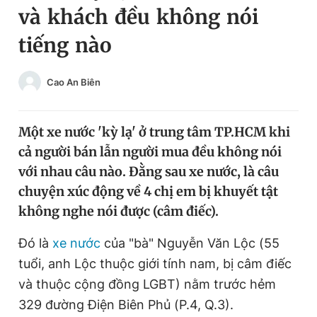
và khách đều không nói
Chuyên mục khác
Tin đã xem
tiếng nào
Chào ngày mới
Tin 24h
Đăng xuất
Cao An Biên
Tin thị trường
Tin 360
Một xe nước 'kỳ lạ' ở trung tâm TP.HCM khi
Video
Magazine
cả người bán lẫn người mua đều không nói
với nhau câu nào. Đằng sau xe nước, là câu
Sản phẩm khác
chuyện xúc động về 4 chị em bị khuyết tật
không nghe nói được (câm điếc).
Tiện ích
Bạn cần biết
Đó là
xe nước
của "bà" Nguyễn Văn Lộc (55
Thông tin tòa soạn
Liên hệ quảng cáo
tuổi, anh Lộc thuộc giới tính nam, bị câm điếc
và thuộc cộng đồng LGBT) nằm trước hẻm
329 đường Điện Biên Phủ (P.4, Q.3).