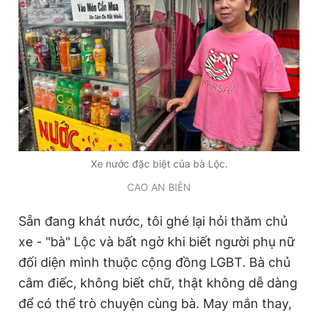
Giấy phép xuất bản số 110/GP - BTTTT cấp ngày 24.3.2020
© 2003-2026 Bản quyền thuộc về Báo Thanh Niên. Cấm sao
chép dưới mọi hình thức nếu không có sự chấp thuận bằng văn
bản. Phát triển bởi ePi Technologies, JSC.
Xe nước đặc biệt của bà Lộc.
CAO AN BIÊN
Sẵn đang khát nước, tôi ghé lại hỏi thăm chủ
xe - "bà" Lộc và bất ngờ khi biết người phụ nữ
đối diện mình thuộc cộng đồng LGBT. Bà chủ
câm điếc, không biết chữ, thật không dễ dàng
để có thể trò chuyện cùng bà. May mắn thay,