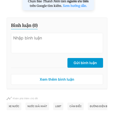
Chọn Báo
Thanh Niên
làm
nguồn ưu tiên
trên Google tìm kiếm.
Xem hướng dẫn.
Bình luận (
0
)
Gửi bình luận
Xem thêm bình luận
Khám phá thêm chủ đề
XE NƯỚC
NƯỚC GIẢI KHÁT
LGBT
CÂM ĐIẾC
ĐƯỜNG ĐIỆN BIÊN P