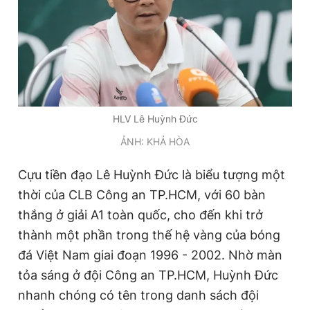
Giấy phép xuất bản số 110/GP - BTTTT cấp ngày 24.3.2020
© 2003-2026 Bản quyền thuộc về Báo Thanh Niên. Cấm sao
chép dưới mọi hình thức nếu không có sự chấp thuận bằng văn
bản. Phát triển bởi ePi Technologies, JSC.
HLV Lê Huỳnh Đức
ẢNH: KHẢ HÒA
Cựu tiền đạo Lê Huỳnh Đức là biểu tượng một
thời của CLB Công an TP.HCM, với 60 bàn
thắng ở giải A1 toàn quốc, cho đến khi trở
thành một phần trong thế hệ vàng của bóng
đá Việt Nam giai đoạn 1996 - 2002. Nhờ màn
tỏa sáng ở đội Công an TP.HCM, Huỳnh Đức
nhanh chóng có tên trong danh sách đội