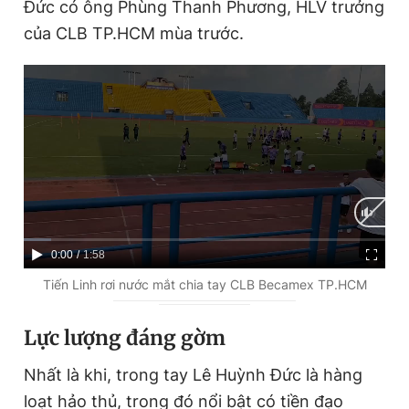
Đức có ông Phùng Thanh Phương, HLV trưởng
của CLB TP.HCM mùa trước.
C
0:00
/
D
1:58
u
u
Tiến Linh rơi nước mắt chia tay CLB Becamex TP.HCM
r
r
Lực lượng đáng gờm
r
a
e
t
Nhất là khi, trong tay Lê Huỳnh Đức là hàng
n
i
loạt hảo thủ, trong đó nổi bật có tiền đạo