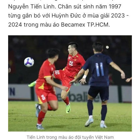
t
o
Nguyễn Tiến Linh. Chân sút sinh năm 1997
T
n
từng gắn bó với Huỳnh Đức ở mùa giải 2023 -
i
2024 trong màu áo Becamex TP.HCM.
m
e
Tiến Linh trong màu áo đội tuyển Việt Nam