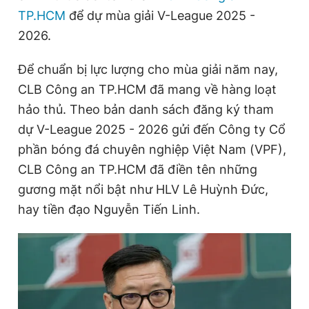
TP.HCM
để dự mùa giải V-League 2025 -
2026.
Đọc Thanh Niên trên điện thoại
Để chuẩn bị lực lượng cho mùa giải năm nay,
CLB Công an TP.HCM đã mang về hàng loạt
hảo thủ. Theo bản danh sách đăng ký tham
dự V-League 2025 - 2026 gửi đến Công ty Cổ
Theo dõi báo trên
phần bóng đá chuyên nghiệp Việt Nam (VPF),
CLB Công an TP.HCM đã điền tên những
Hotline
Liên hệ quảng cáo
0906 645 777
0908 780 404
gương mặt nổi bật như HLV Lê Huỳnh Đức,
hay tiền đạo Nguyễn Tiến Linh.
Đặt báo
Quảng cáo
RSS
Tòa soạn
Chính sách bảo
Tổng biên tập: Nguyễn Ngọc Toàn
Phó tổng biên tập thường trực: Hải Thành
Phó tổng biên tập: Lâm Hiếu Dũng
Phó tổng biên tập: Trần Việt Hưng
Tổng thư ký tòa soạn: Đức Trung