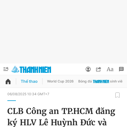
Thể thao
World Cup 2026
Bóng đá
sinh viên
QUẢNG CÁO
ĐẶT BÁO
06/08/2025 10:34 GMT+7
Thông tin tài khoản
CLB Công an TP.HCM đăng
Đổi mật khẩu
Chuyên mục
ký HLV Lê Huỳnh Đức và
Tin đã lưu