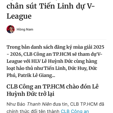
chân sút Tiến Linh dự V-
Chuyên mục khác
Tin đã xem
League
Chào ngày mới
Tin 24h
Đăng xuất
Hồng Nam
Tin thị trường
Tin 360
Trong bản danh sách đăng ký mùa giải 2025
Video
Magazine
- 2026, CLB Công an TP.HCM sẽ tham dự V-
League với HLV Lê Huỳnh Đức cùng hàng
Sản phẩm khác
loạt hảo thủ như Tiến Linh, Đức Huy, Đức
Phú, Patrik Lê Giang...
Tiện ích
Bạn cần biết
CLB Công an TP.HCM chào đón Lê
Thông tin tòa soạn
Liên hệ quảng cáo
Huỳnh Đức trở lại
Như Báo
Thanh Niên
đưa tin, CLB TP.HCM đã
chính thức đổi tên thành
CLB Công an