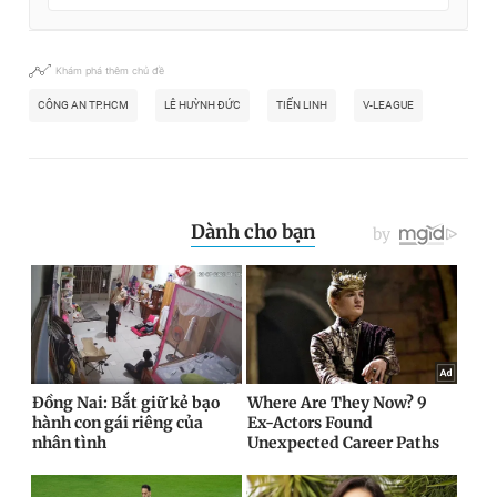
Khám phá thêm chủ đề
CÔNG AN TP.HCM
LÊ HUỲNH ĐỨC
TIẾN LINH
V-LEAGUE