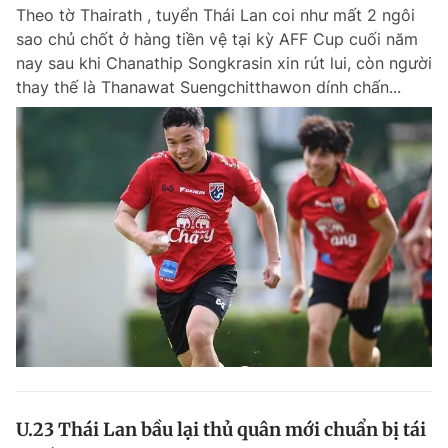
Theo tờ Thairath , tuyển Thái Lan coi như mất 2 ngôi
sao chủ chốt ở hàng tiền vệ tại kỳ AFF Cup cuối năm
nay sau khi Chanathip Songkrasin xin rút lui, còn người
Đọc Thanh Niên trên điện thoại
thay thế là Thanawat Suengchitthawon dính chấn...
Theo dõi báo trên
Hotline
Liên hệ quảng cáo
0906 645 777
0908 780 404
Đặt báo
Quảng cáo
RSS
Tòa soạn
Chính sách bảo m
Tổng biên tập: Nguyễn Ngọc Toàn
Phó tổng biên tập thường trực: Hải Thành
Phó tổng biên tập: Lâm Hiếu Dũng
Phó tổng biên tập: Trần Việt Hưng
U.23 Thái Lan bầu lại thủ quân mới chuẩn bị tái
Tổng thư ký tòa soạn: Đức Trung