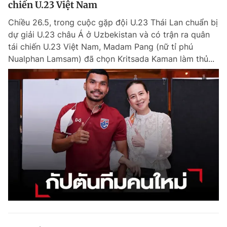
chiến U.23 Việt Nam
Giấy phép xuất bản số 110/GP - BTTTT cấp ngày 24.3.2020
© 2003-2026 Bản quyền thuộc về Báo Thanh Niên. Cấm sao chép
Chiều 26.5, trong cuộc gặp đội U.23 Thái Lan chuẩn bị
dưới mọi hình thức nếu không có sự chấp thuận bằng văn bản.
dự giải U.23 châu Á ở Uzbekistan và có trận ra quân
Phát triển bởi ePi Technologies, JSC.
tái chiến U.23 Việt Nam, Madam Pang (nữ tỉ phú
Nualphan Lamsam) đã chọn Kritsada Kaman làm thủ...