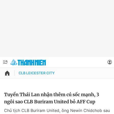
CLB LEICESTER CITY
QUẢNG CÁO
ĐẶT BÁO
Thông tin tài khoản
Tuyển Thái Lan nhận thêm cú sốc mạnh, 3
ngôi sao CLB Buriram United bỏ AFF Cup
Đổi mật khẩu
Chuyên mục
Chủ tịch CLB Buriram United, ông Newin Chidchob sau
Tin đã lưu