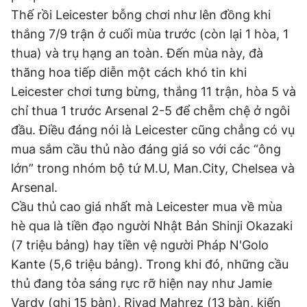
Thế rồi Leicester bỗng chơi như lên đồng khi
thắng 7/9 trận ở cuối mùa trước (còn lại 1 hòa, 1
thua) và trụ hạng an toàn. Đến mùa này, đà
thăng hoa tiếp diễn một cách khó tin khi
Leicester chơi tưng bừng, thắng 11 trận, hòa 5 và
chỉ thua 1 trước Arsenal 2-5 để chễm chệ ở ngôi
đầu. Điều đáng nói là Leicester cũng chẳng có vụ
mua sắm cầu thủ nào đáng giá so với các “ông
lớn” trong nhóm bộ tứ M.U, Man.City, Chelsea và
Arsenal.
Cầu thủ cao giá nhất mà Leicester mua về mùa
hè qua là tiền đạo người Nhật Bản Shinji Okazaki
(7 triệu bảng) hay tiền vệ người Pháp N'Golo
Kante (5,6 triệu bảng). Trong khi đó, những cầu
thủ đang tỏa sáng rực rỡ hiện nay như Jamie
Vardy (ghi 15 bàn), Riyad Mahrez (13 bàn, kiến