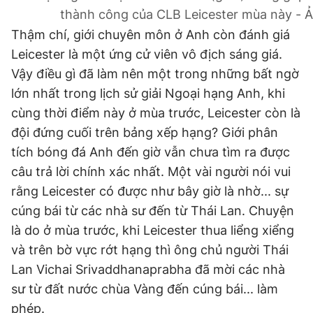
thành công của CLB Leicester mùa này - 
Giấy phép xuất bản số 110/GP - BTTTT cấp ngày 24.3.2020
© 2003-2026 Bản quyền thuộc về Báo Thanh Niên. Cấm sao
Thậm chí, giới chuyên môn ở Anh còn đánh giá
chép dưới mọi hình thức nếu không có sự chấp thuận bằng văn
bản. Phát triển bởi ePi Technologies, JSC.
Leicester là một ứng cử viên vô địch sáng giá.
Vậy điều gì đã làm nên một trong những bất ngờ
lớn nhất trong lịch sử giải Ngoại hạng Anh, khi
cùng thời điểm này ở mùa trước, Leicester còn là
đội đứng cuối trên bảng xếp hạng? Giới phân
tích bóng đá Anh đến giờ vẫn chưa tìm ra được
câu trả lời chính xác nhất. Một vài người nói vui
rằng Leicester có được như bây giờ là nhờ... sự
cúng bái từ các nhà sư đến từ Thái Lan. Chuyện
là do ở mùa trước, khi Leicester thua liểng xiểng
và trên bờ vực rớt hạng thì ông chủ người Thái
Lan Vichai Srivaddhanaprabha đã mời các nhà
sư từ đất nước chùa Vàng đến cúng bái... làm
phép.