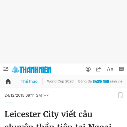
Thể thao
World Cup 2026
Bóng đá
sinh viên
QUẢNG CÁO
ĐẶT BÁO
24/12/2015 09:11 GMT+7
Thông tin tài khoản
Leicester City viết câu
Đổi mật khẩu
Chuyên mục
Tin đã lưu