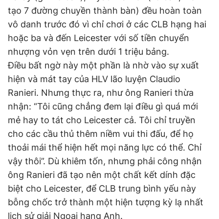
tạo 7 đường chuyền thành bàn) đều hoàn toàn
vô danh trước đó vì chỉ chơi ở các CLB hạng hai
hoặc ba và đến Leicester với số tiền chuyển
nhượng vỏn vẹn trên dưới 1 triệu bảng.
Điều bất ngờ này một phần là nhờ vào sự xuất
hiện và mát tay của HLV lão luyện Claudio
Ranieri. Nhưng thực ra, như ông Ranieri thừa
nhận: “Tôi cũng chẳng đem lại điều gì quá mới
mẻ hay to tát cho Leicester cả. Tôi chỉ truyền
cho các cầu thủ thêm niềm vui thi đấu, để họ
thoải mái thể hiện hết mọi năng lực có thể. Chỉ
vậy thôi”. Dù khiêm tốn, nhưng phải công nhận
ông Ranieri đã tạo nên một chất kết dính đặc
biệt cho Leicester, để CLB trung bình yếu này
bỗng chốc trở thành một hiện tượng kỳ lạ nhất
lịch sử giải Ngoại hạng Anh.