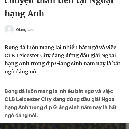
chuyện thần tiên tại Ngoại
Chuyên mục khác
hạng Anh
Tin đã xem
Chào ngày mới
Tin 24h
Đăng xuất
Giang Lao
Tin thị trường
Tin 360
Bóng đá luôn mang lại nhiều bất ngờ và việc
Video
Magazine
CLB Leicester City đang đứng đầu giải Ngoại
hạng Anh trong dịp Giáng sinh năm nay là bất
ngờ đáng nói.
Sản phẩm khác
Tiện ích
Bạn cần biết
Bóng đá luôn mang lại nhiều bất ngờ và việc
CLB Leicester City đang đứng đầu giải Ngoại
Thông tin tòa soạn
Liên hệ quảng cáo
hạng Anh trong dịp Giáng sinh năm nay là bất
ngờ đáng nói.