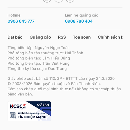
Hotline
Liên hệ quảng cáo
0906 645 777
0908 780 404
Đặt báo
Quảng cáo
RSS
Tòa soạn
Chính sách bảo
Tổng biên tập: Nguyễn Ngọc Toàn
Phó tổng biên tập thường trực: Hải Thành
Phó tổng biên tập: Lâm Hiếu Dũng
Phó tổng biên tập: Trần Việt Hưng
Tổng thư ký tòa soạn: Đức Trung
Giấy phép xuất bản số 110/GP - BTTTT cấp ngày 24.3.2020
© 2003-2026 Bản quyền thuộc về Báo Thanh Niên.
Cấm sao chép dưới mọi hình thức nếu không có sự chấp thuận
bằng văn bản.