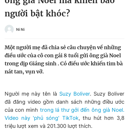
ông già Noel mà khiến bao
Chuyên mục khác
người bật khóc?
Tin đã xem
Chào ngày mới
Tin 24h
Đăng xuất
Ni Ni
Tin thị trường
Tin 360
Một người mẹ đã chia sẻ câu chuyện về những
Video
Magazine
điều ước của cô con gái 8 tuổi gửi ông già Noel
trong dịp Giáng sinh . Có điều ước khiến tim bà
nát tan, vụn vỡ.
Sản phẩm khác
Tiện ích
Bạn cần biết
Người mẹ này tên là
Suzy Boliver
. Suzy Boliver
đã đăng video gồm danh sách những điều ước
Thông tin tòa soạn
Liên hệ quảng cáo
của con mình
trong lá thư gởi đến ông già Noel.
Video này 'phủ sóng' TikTok
, thu hút hơn 3,8
triệu lượt xem và 201.300 lượt thích.