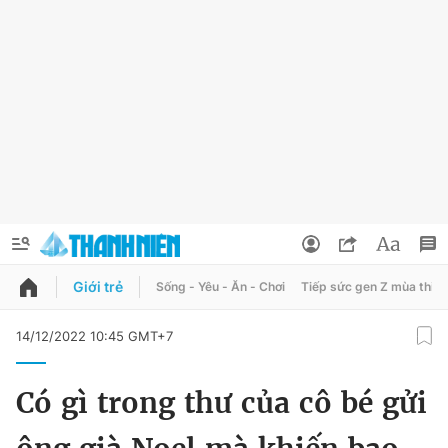
Giới trẻ
Sống - Yêu - Ăn - Chơi
Tiếp sức gen Z mùa thi
QUẢNG CÁO
ĐẶT BÁO
14/12/2022 10:45 GMT+7
Thông tin tài khoản
Có gì trong thư của cô bé gửi
Đổi mật khẩu
Chuyên mục
Tin đã lưu