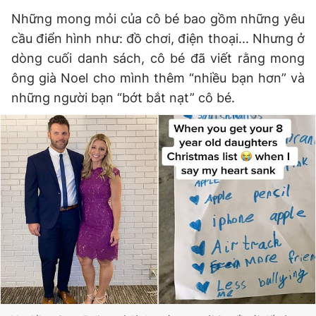
Những mong mỏi của cô bé bao gồm những yêu
cầu điển hình như: đồ chơi, điện thoại... Nhưng ở
Đọc Thanh Niên trên điện thoại
dòng cuối danh sách, cô bé đã viết rằng mong
ông già Noel cho mình thêm “nhiều bạn hơn” và
những người bạn “bớt bắt nạt” cô bé.
Theo dõi báo trên
Hotline
Liên hệ quảng cáo
0906 645 777
0908 780 404
Đặt báo
Quảng cáo
RSS
Tòa soạn
Chính sách bảo
Tổng biên tập: Nguyễn Ngọc Toàn
Phó tổng biên tập thường trực: Hải Thành
Phó tổng biên tập: Lâm Hiếu Dũng
Phó tổng biên tập: Trần Việt Hưng
Tổng thư ký tòa soạn: Đức Trung