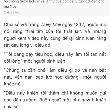
Vợ chồng Suzy Boliver và lá thư của con gái 8 tuổi gởi đến ông
Giấy phép xuất bản số 110/GP - BTTTT cấp ngày 24.3.2020
già Noel
© 2003-2026 Bản quyền thuộc về Báo Thanh Niên. Cấm sao
DAILY MAIL
chép dưới mọi hình thức nếu không có sự chấp thuận bằng văn
bản. Phát triển bởi ePi Technologies, JSC.
Chia sẻ với trang
Daily Mail
ngày 13.12, người mẹ
nói rằng "trái tim của tôi thắt lại". Và những
người xem video này cũng để lại bình luận rằng
rất đau lòng vì điều đó.
“Tôi đang dạy tiểu học, điều này làm tôi tan nát
cõi lòng”, một người bình luận.
“Chúng ta cần phải làm điều gì đó về nạn bắt
nạt, vấn nạn bạo lực học đường”, một người
khác nói.
“Điều này khiến tôi thậm chí không muốn gửi
con đến trường. Buồn quá”, một phụ huynh khác
chia sẻ.