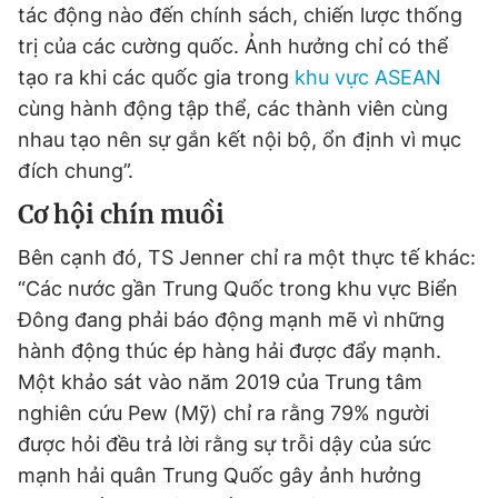
tác động nào đến chính sách, chiến lược thống
Giấy phép xuất bản số 110/GP - BTTTT cấp ngày 24.3.2020
© 2003-2026 Bản quyền thuộc về Báo Thanh Niên. Cấm sao
trị của các cường quốc. Ảnh hưởng chỉ có thể
chép dưới mọi hình thức nếu không có sự chấp thuận bằng văn
tạo ra khi các quốc gia trong
khu vực ASEAN
bản. Phát triển bởi ePi Technologies, JSC.
cùng hành động tập thể, các thành viên cùng
nhau tạo nên sự gắn kết nội bộ, ổn định vì mục
đích chung”.
Cơ hội chín muồi
Bên cạnh đó, TS Jenner chỉ ra một thực tế khác:
“Các nước gần Trung Quốc trong khu vực Biển
Đông đang phải báo động mạnh mẽ vì những
hành động thúc ép hàng hải được đẩy mạnh.
Một khảo sát vào năm 2019 của Trung tâm
nghiên cứu Pew (Mỹ) chỉ ra rằng 79% người
được hỏi đều trả lời rằng sự trỗi dậy của sức
mạnh hải quân Trung Quốc gây ảnh hưởng