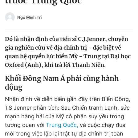
trước Trung Quốc
Chuyên mục khác
Tin đã xem
Ngô Minh Trí
Chào ngày mới
Tin 24h
Đăng xuất
Đó là nhận định của tiến sĩ C.J.Jenner, chuyên
Tin thị trường
Tin 360
gia nghiên cứu về địa chính trị - đặc biệt về
quan hệ quyền lực biển Mỹ - Trung tại Đại học
Video
Magazine
Oxford (Anh), khi trả lời Thanh Niên.
Khối Đông Nam Á phải cùng hành
Sản phẩm khác
động
Tiện ích
Bạn cần biết
Nhận định về diễn biến gần đây trên Biển Đông,
TS Jenner phân tích: Sau Chiến tranh Lạnh, sức
Thông tin tòa soạn
Liên hệ quảng cáo
mạnh hàng hải của Mỹ có phần suy yếu trong
tương quan với
Trung Quốc,
và cuộc chạy đua
mới trong việc lập lại trật tự địa chính trị toàn