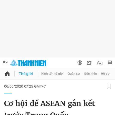
Thế giới
Kinh tế thế giới
Quân sự
Góc nhìn
Hồ sơ
QUẢNG CÁO
ĐẶT BÁO
06/05/2020 07:25 GMT+7
Thông tin tài khoản
Cơ hội để ASEAN gắn kết
Đổi mật khẩu
Chuyên mục
Tin đã lưu