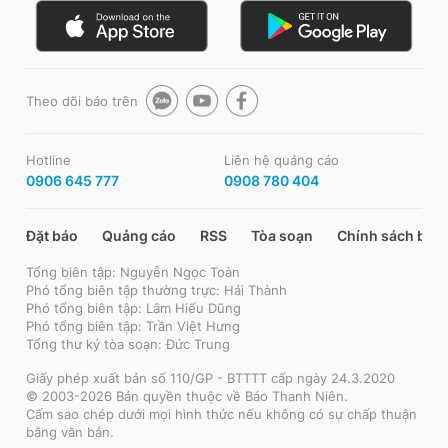
Theo dõi báo trên
Hotline
Liên hệ quảng cáo
0906 645 777
0908 780 404
Đặt báo
Quảng cáo
RSS
Tòa soạn
Chính sách bảo
Tổng biên tập: Nguyễn Ngọc Toàn
Phó tổng biên tập thường trực: Hải Thành
Phó tổng biên tập: Lâm Hiếu Dũng
Phó tổng biên tập: Trần Việt Hưng
Tổng thư ký tòa soạn: Đức Trung
Giấy phép xuất bản số 110/GP - BTTTT cấp ngày 24.3.2020
© 2003-2026 Bản quyền thuộc về Báo Thanh Niên.
Cấm sao chép dưới mọi hình thức nếu không có sự chấp thuận
bằng văn bản.