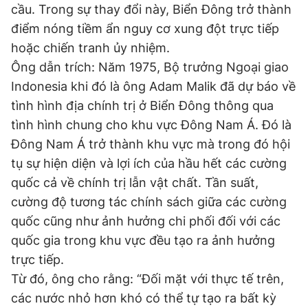
cầu. Trong sự thay đổi này, Biển Đông trở thành
điểm nóng tiềm ẩn nguy cơ xung đột trực tiếp
hoặc chiến tranh ủy nhiệm.
Đọc Thanh Niên trên điện thoại
Ông dẫn trích: Năm 1975, Bộ trưởng Ngoại giao
Indonesia khi đó là ông Adam Malik đã dự báo về
tình hình địa chính trị ở Biển Đông thông qua
tình hình chung cho khu vực Đông Nam Á. Đó là
Theo dõi báo trên
Đông Nam Á trở thành khu vực mà trong đó hội
tụ sự hiện diện và lợi ích của hầu hết các cường
Hotline
Liên hệ quảng cáo
quốc cả về chính trị lẫn vật chất. Tần suất,
0906 645 777
0908 780 404
cường độ tương tác chính sách giữa các cường
quốc cũng như ảnh hưởng chi phối đối với các
Đặt báo
Quảng cáo
RSS
Tòa soạn
Chính sách bảo
quốc gia trong khu vực đều tạo ra ảnh hưởng
Tổng biên tập: Nguyễn Ngọc Toàn
trực tiếp.
Phó tổng biên tập thường trực: Hải Thành
Phó tổng biên tập: Lâm Hiếu Dũng
Từ đó, ông cho rằng: “Đối mặt với thực tế trên,
Phó tổng biên tập: Trần Việt Hưng
các nước nhỏ hơn khó có thể tự tạo ra bất kỳ
Tổng thư ký tòa soạn: Đức Trung