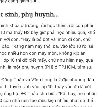
ngày càng giảm sút…
ọc sinh, phụ huynh…
hính khóa ở trường, rồi học thêm, rồi còn phải
p 10 mà thấy HS bây giờ phải học nhiều quá, khổ
n với con: "Hay là bỏ bớt vài môn đi con, chứ
 bảo: "Ráng năm nay thôi ba. Vào lớp 10 rồi sẽ
học nhiều hơn con mấy môn, không kịp ăn
i lớp 10 thì đỡ biết mấy, chứ như hiện nay, quá
inh, là một phụ huynh (PH) ở TP.HCM, tâm sự.
in Đồng Tháp và Vĩnh Long là 2 địa phương đầu
thi tuyển sinh vào lớp 10, thay vào đó là xét
sự ủng hộ. BĐ Thảo cho biết: "Rất hay, nên nhân
10 còn nhỏ nên tạo điều kiện nhiều nhất có thể