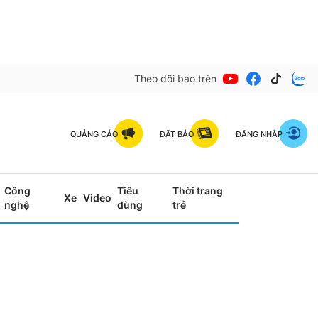
Theo dõi báo trên
QUẢNG CÁO
ĐẶT BÁO
ĐĂNG NHẬP
Công
Tiêu
Thời trang
Xe
Video
nghệ
dùng
trẻ