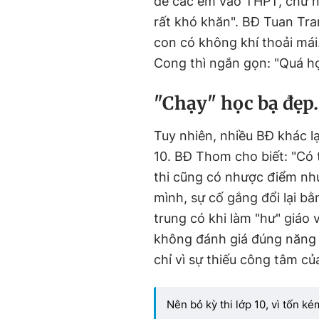
để các em vào THPT, chứ nói
rất khó khăn". BĐ Tuan Tra
con có không khí thoải má
Cong thì ngắn gọn: "Quá hợ
"Chạy" học bạ đẹ
Tuy nhiên, nhiều BĐ khác lạ
10. BĐ Thom cho biết: "Có 
thi cũng có nhược điểm nh
mình, sự cố gắng đổi lại bằ
trung có khi làm "hư" giáo 
không đánh giá đúng năng 
chỉ vì sự thiếu công tâm của
Nên bỏ kỳ thi lớp 10, vì tốn k