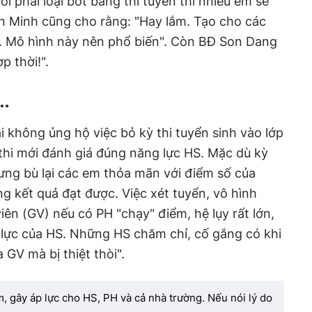
 phải loại bớt bằng thi tuyển thì nhiều em sẽ
n Minh cũng cho rằng: "Hay lắm. Tạo cho các
i. Mô hình này nên phổ biến". Còn BĐ Son Dang
p thời!".
p…
i không ủng hộ việc bỏ kỳ thi tuyển sinh vào lớp
thi mới đánh giá đúng năng lực HS. Mặc dù kỳ
ưng bù lại các em thỏa mãn với điểm số của
ng kết quả đạt được. Việc xét tuyển, vô hình
viên (GV) nếu có PH "chạy" điểm, hệ lụy rất lớn,
lực của HS. Những HS chăm chỉ, cố gắng có khi
 GV mà bị thiệt thòi".
ém, gây áp lực cho HS, PH và cả nhà trường. Nếu nói lý do