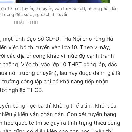
ớp 10 (xét tuyển, thi tuyển, vừa thi vừa xét), nhưng phần lớn
 phương đều sử dụng cách thi tuyển
NHẬT THỊNH
n, một lãnh đạo Sở GD-ĐT Hà Nội cho rằng Hà
ến việc bỏ thi tuyển vào lớp 10. Theo vị này,
với các địa phương khác vì mức độ cạnh tranh
g thẳng. Việc thi vào lớp 10 THPT công lập, đặc
hưa nói trường chuyên), lâu nay được đánh giá là
i trường công lập chỉ có khả năng tiếp nhận
tốt nghiệp THCS.
uyển bằng học bạ thì không thể tránh khỏi tiêu
nhiều ý kiến vẫn phàn nàn. Còn xét tuyển bằng
n học quốc tế thì sẽ gây ra tình trạng thiếu công
h nào cũng có điều kiện cho con học luyện thi