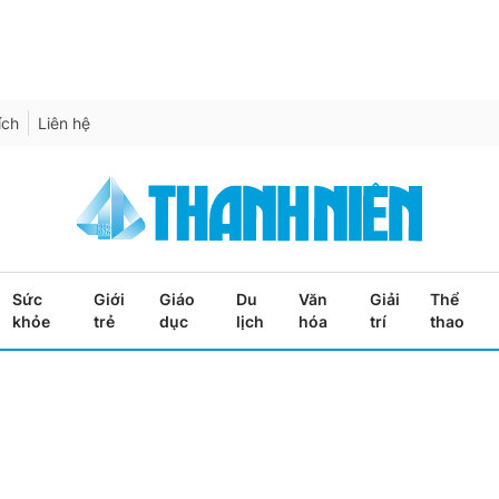
ích
Liên hệ
Sức
Giới
Giáo
Du
Văn
Giải
Thể
khỏe
trẻ
dục
lịch
hóa
trí
thao