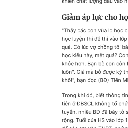
khiến chất lượng đầu vào 
Giảm áp lực cho h
"Thấy các con vừa lo học c
học luyện thi để thi vào lớ
quá. Có lúc vợ chồng tôi bà
học kiểu này, mệt quá? Con
khỏe hơn. Bạn bè con còn 
luôn". Giá mà bỏ được kỳ th
khổ!", bạn đọc (BĐ) Tiến M
Trong khi đó, biết thông t
tiên ở ĐBSCL không tổ chức 
tuyển, nhiều BĐ đã bày tỏ 
rộng. Tuổi của HS vào lớp 