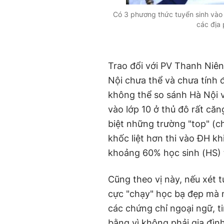
Có 3 phương thức tuyển sinh vào l
các địa
Trao đổi với PV Thanh Niê
Nội chưa thể và chưa tính đ
không thể so sánh Hà Nội 
vào lớp 10 ở thủ đô rất căn
biệt những trường "top" (c
khốc liệt hơn thi vào ĐH kh
khoảng 60% học sinh (HS) 
Cũng theo vị này, nếu xét t
cực "chạy" học bạ đẹp mà 
các chứng chỉ ngoại ngữ, ti
bằng vì không phải gia đìn