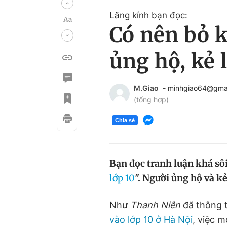
Lăng kính bạn đọc:
Có nên bỏ k
ủng hộ, kẻ 
M.Giao
- minhgiao64@gma
(tổng hợp)
Chia sẻ
Bạn đọc tranh luận khá sôi 
lớp 10
". Người ủng hộ và k
Như
Thanh Niên
đã thông t
vào lớp 10 ở Hà Nội
, việc m