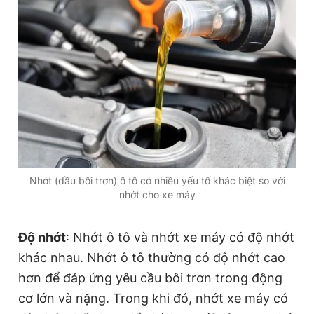
Giấy phép xuất bản số 110/GP - BTTTT cấp ngày 24.3.2020
© 2003-2026 Bản quyền thuộc về Báo Thanh Niên. Cấm sao
chép dưới mọi hình thức nếu không có sự chấp thuận bằng văn
bản. Phát triển bởi ePi Technologies, JSC.
Nhớt (dầu bôi trơn) ô tô có nhiều yếu tố khác biệt so với
nhớt cho xe máy
Độ nhớt
: Nhớt ô tô và nhớt xe máy có độ nhớt
khác nhau. Nhớt ô tô thường có độ nhớt cao
hơn để đáp ứng yêu cầu bôi trơn trong động
cơ lớn và nặng. Trong khi đó, nhớt xe máy có