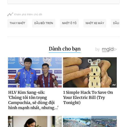
Khám phá thêm chủ đề
THAY NHỚT
DẦU BÔI TRƠN
NHỚT Ô TÔ
NHỚT XE MÁY
DẦU NHỚT