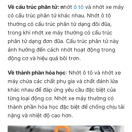
Về cấu trúc phân tử: n
hớt
ô tô
và nhớt xe máy
có cấu trúc phân tử khác nhau. Nhớt ô tô
Đọc Thanh Niên trên điện thoại
thường có cấu trúc phân tử dạng đôi đũa,
trong khi nhớt xe máy thường có cấu trúc
phân tử dạng đơn đũa. Cấu trúc phân tử này
ảnh hưởng đến cách nhớt hoạt động trong
Theo dõi báo trên
động cơ và hiệu quả bôi trơn.
Về thành phần hóa học
: Nhớt ô tô và nhớt xe
Hotline
Liên hệ quảng cáo
0906 645 777
0908 780 404
máy chứa các chất phụ gia và chất đánh lửa
khác nhau để đáp ứng yêu cầu đặc biệt của
Đặt báo
Quảng cáo
RSS
Tòa soạn
Chính sách bảo
từng loại động cơ. Nhớt xe máy thường có
thành phần hóa học đặc biệt để chống chịu tải
Tổng biên tập: Nguyễn Ngọc Toàn
Phó tổng biên tập thường trực: Hải Thành
nặng và nhiệt độ cao hơn.
Phó tổng biên tập: Lâm Hiếu Dũng
Phó tổng biên tập: Trần Việt Hưng
Tổng thư ký tòa soạn: Đức Trung