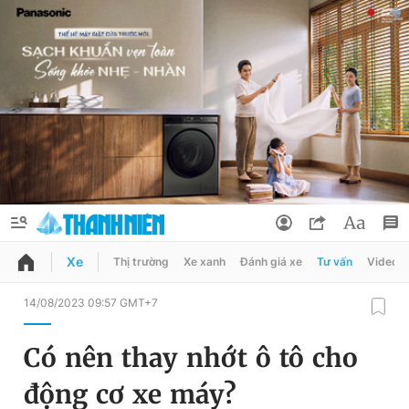
Xe
Thị trường
Xe xanh
Đánh giá xe
Tư vấn
Video
QUẢNG CÁO
ĐẶT BÁO
14/08/2023 09:57 GMT+7
Thông tin tài khoản
Có nên thay nhớt ô tô cho
Đổi mật khẩu
Chuyên mục
động cơ xe máy?
Tin đã lưu