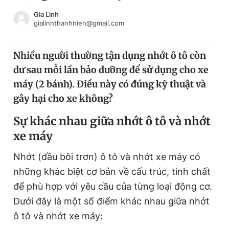
Chuyên mục khác
Gia Linh
Tin đã xem
gialinhthanhnien@gmail.com
Chào ngày mới
Tin 24h
Đăng xuất
Nhiều người thường tận dụng nhớt ô tô còn
Tin thị trường
Tin 360
dư sau mỗi lần bảo dưỡng để sử dụng cho xe
máy (2 bánh). Điều này có đúng kỹ thuật và
Video
Magazine
gây hại cho xe không?
Sự khác nhau giữa nhớt ô tô và nhớt
xe máy
Sản phẩm khác
Tiện ích
Bạn cần biết
Nhớt (dầu bôi trơn) ô tô và nhớt xe máy có
những khác biệt cơ bản về cấu trúc, tính chất
để phù hợp với yêu cầu của từng loại động cơ.
Thông tin tòa soạn
Liên hệ quảng cáo
Dưới đây là một số điểm khác nhau giữa nhớt
ô tô và nhớt xe máy: