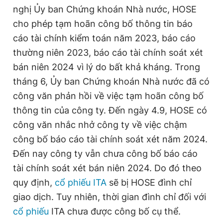
nghị Ủy ban Chứng khoán Nhà nước, HOSE
Giấy phép xuất bản số 110/GP - BTTTT cấp ngày 24.3.2020
© 2003-2026 Bản quyền thuộc về Báo Thanh Niên. Cấm sao
cho phép tạm hoãn công bố thông tin báo
chép dưới mọi hình thức nếu không có sự chấp thuận bằng văn
bản. Phát triển bởi ePi Technologies, JSC.
cáo tài chính kiểm toán năm 2023, báo cáo
thường niên 2023, báo cáo tài chính soát xét
bán niên 2024 vì lý do bất khả kháng. Trong
tháng 6, Ủy ban Chứng khoán Nhà nước đã có
công văn phản hồi về việc tạm hoãn công bố
thông tin của công ty. Đến ngày 4.9, HOSE có
công văn nhắc nhở công ty về việc chậm
công bố báo cáo tài chính soát xét năm 2024.
Đến nay công ty vẫn chưa công bố báo cáo
tài chính soát xét bán niên 2024. Do đó theo
quy định,
cổ phiếu ITA
sẽ bị HOSE đình chỉ
giao dịch. Tuy nhiên, thời gian đình chỉ đối với
cổ phiếu
ITA chưa được công bố cụ thể.