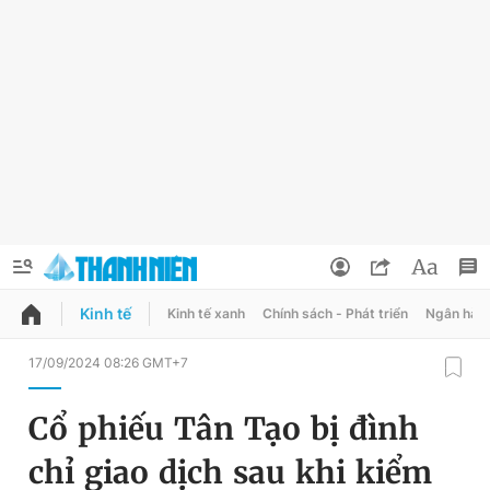
Kinh tế
Kinh tế xanh
Chính sách - Phát triển
Ngân hàn
QUẢNG CÁO
ĐẶT BÁO
17/09/2024 08:26 GMT+7
Thông tin tài khoản
Cổ phiếu Tân Tạo bị đình
Đổi mật khẩu
Chuyên mục
chỉ giao dịch sau khi kiểm
Tin đã lưu