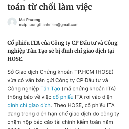
toán từ chối làm việc
Chuyên mục khác
Tin đã xem
Chào ngày mới
Tin 24h
Mai Phương
maiphuongthanhnien@gmail.com
Đăng xuất
Tin thị trường
Tin 360
Cổ phiếu ITA của Công ty CP Đầu tư và Công
nghiệp Tân Tạo sẽ bị đình chỉ giao dịch tại
Video
Magazine
HOSE.
Sở Giao dịch Chứng khoán TP.HCM (HOSE)
Sản phẩm khác
vừa có văn bản gửi Công ty CP Đầu tư và
Tiện ích
Bạn cần biết
Công nghiệp
Tân Tạo
(mã chứng khoán ITA)
thông báo về việc
cổ phiếu
ITA rơi vào diện
đình chỉ giao dịch
. Theo HOSE, cổ phiếu ITA
Thông tin tòa soạn
Liên hệ quảng cáo
đang trong diện hạn chế giao dịch do công ty
chậm nộp báo cáo tài chính kiểm toán năm