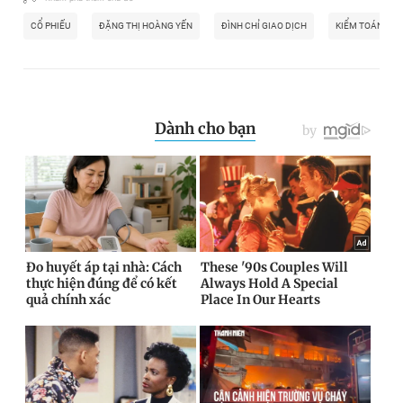
CỔ PHIẾU
ĐẶNG THỊ HOÀNG YẾN
ĐÌNH CHỈ GIAO DỊCH
KIỂM TOÁN