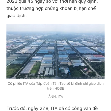
2023 quá 45 ngày so với thời hạn quy định,
thuộc trường hợp chứng khoán bị hạn chế
giao dịch.
Đọc Thanh Niên trên điện thoại
Theo dõi báo trên
Hotline
Liên hệ quảng cáo
0906 645 777
0908 780 404
Đặt báo
Quảng cáo
RSS
Tòa soạn
Chính sách bảo
Cổ phiếu ITA của Tập đoàn Tân Tạo sẽ bị đình chỉ giao dịch
trên HOSE
Tổng biên tập: Nguyễn Ngọc Toàn
Phó tổng biên tập thường trực: Hải Thành
ẢNH: ITA
Phó tổng biên tập: Lâm Hiếu Dũng
Phó tổng biên tập: Trần Việt Hưng
Tổng thư ký tòa soạn: Đức Trung
Trước đó, ngày 27.8, ITA đã có công văn đề