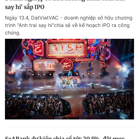
say hi' sắp IPO
Ngày 13.4, DatVietVAC - doanh nghiệp sở hữu chương
trình "Anh trai say hi"chia sẻ về kế hoạch IPO ra công
chúng.
SeABank dự kiến chia cổ tức 20,5%, đặt mục