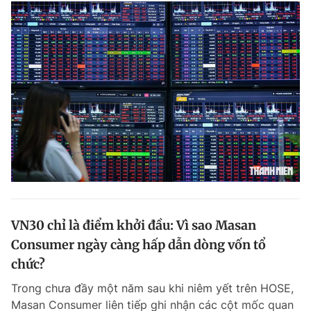
Chuyên mục khác
Tin đã xem
Chào ngày mới
Tin 24h
Đăng xuất
Tin thị trường
Tin 360
Video
Magazine
Sản phẩm khác
Tiện ích
Bạn cần biết
VN30 chỉ là điểm khởi đầu: Vì sao Masan
Consumer ngày càng hấp dẫn dòng vốn tổ
Thông tin tòa soạn
Liên hệ quảng cáo
chức?
Trong chưa đầy một năm sau khi niêm yết trên HOSE,
Masan Consumer liên tiếp ghi nhận các cột mốc quan