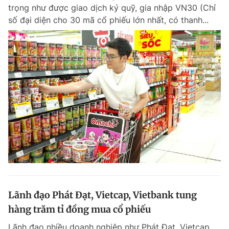
trọng như được giao dịch ký quỹ, gia nhập VN30 (Chỉ
số đại diện cho 30 mã cổ phiếu lớn nhất, có thanh...
Đọc Thanh Niên trên điện thoại
Theo dõi báo trên
Hotline
Liên hệ quảng cáo
0906 645 777
0908 780 404
Đặt báo
Quảng cáo
RSS
Tòa soạn
Chính sách bảo m
Tổng biên tập: Nguyễn Ngọc Toàn
Lãnh đạo Phát Đạt, Vietcap, Vietbank tung
Phó tổng biên tập thường trực: Hải Thành
Phó tổng biên tập: Lâm Hiếu Dũng
hàng trăm tỉ đồng mua cổ phiếu
Phó tổng biên tập: Trần Việt Hưng
Tổng thư ký tòa soạn: Đức Trung
Lãnh đạo nhiều doanh nghiệp như Phát Đạt, Vietcap,