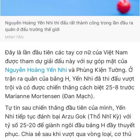
Giấy phép xuất bản số 110/GP - BTTTT cấp ngày 24.3.2020
© 2003-2026 Bản quyền thuộc về Báo Thanh Niên. Cấm sao
chép dưới mọi hình thức nếu không có sự chấp thuận bằng văn
Nguyễn Hoàng Yến Nhi thi đấu rất thành công trong lần đầu ra
bản. Phát triển bởi ePi Technologies, JSC.
quân ở đấu trường thế giới
MINH TÂN
Đây là lần đầu tiên các tay cơ nữ của Việt Nam
được tham dự giải đấu này với sự góp mặt của
Nguyễn Hoàng Yến Nhi
và Phùng Kiện Tường. Ở
trận ra quân của bảng H, Yến Nhi đã thi đấu vượt
trội và có được chiến thắng cách biệt 25-8 trước
Marianne Mortensen (Đan Mạch).
Tự tin sau chiến thắng đầu tiên của mình, Yến
Nhi tiếp tục đánh bại Arzu Gok (Thổ Nhĩ Kỳ) với
tỷ số 25-20 để giành ngôi đầu bảng H đầy thuyết
phục. Chia sẻ sau khi vượt qua vòng loại, cơ thủ