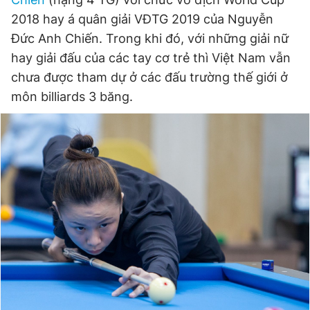
2018 hay á quân giải VĐTG 2019 của Nguyễn
Đức Anh Chiến. Trong khi đó, với những giải nữ
Đọc Thanh Niên trên điện thoại
hay giải đấu của các tay cơ trẻ thì Việt Nam vẫn
chưa được tham dự ở các đấu trường thế giới ở
môn billiards 3 băng.
Theo dõi báo trên
Hotline
Liên hệ quảng cáo
0906 645 777
0908 780 404
Đặt báo
Quảng cáo
RSS
Tòa soạn
Chính sách bảo
Tổng biên tập: Nguyễn Ngọc Toàn
Phó tổng biên tập thường trực: Hải Thành
Phó tổng biên tập: Lâm Hiếu Dũng
Phó tổng biên tập: Trần Việt Hưng
Tổng thư ký tòa soạn: Đức Trung