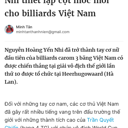
Nhi thiết lập cột mốc mới
Chuyên mục khác
cho billiards Việt Nam
Tin đã xem
Chào ngày mới
Tin 24h
Minh Tân
Đăng xuất
minhtanthanhnien@gmail.com
Tin thị trường
Tin 360
Nguyễn Hoàng Yến Nhi đã trở thành tay cơ nữ
Video
Magazine
đầu tiên của billiards carom 3 băng Việt Nam có
được chiến thắng tại giải vô địch thế giới lần
thứ 10 được tổ chức tại Heerhugowaard (Hà
Sản phẩm khác
Lan).
Tiện ích
Bạn cần biết
Đối với những tay cơ nam, các cơ thủ Việt Nam
Thông tin tòa soạn
Liên hệ quảng cáo
đã gây rất nhiều tiếng vang trên đấu trường thế
giới với những thành tích cao của
Trần Quyết
Chiến
(hạng 4 TG) với chức vô địch World Cup