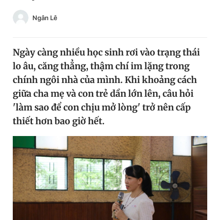
Chuyên mục khác
Ngân Lê
Tin đã xem
Chào ngày mới
Tin 24h
Đăng xuất
Ngày càng nhiều học sinh rơi vào trạng thái
Tin thị trường
Tin 360
lo âu, căng thẳng, thậm chí im lặng trong
chính ngôi nhà của mình. Khi khoảng cách
giữa cha mẹ và con trẻ dần lớn lên, câu hỏi
Video
Magazine
'làm sao để con chịu mở lòng' trở nên cấp
thiết hơn bao giờ hết.
Sản phẩm khác
Tiện ích
Bạn cần biết
Thông tin tòa soạn
Liên hệ quảng cáo