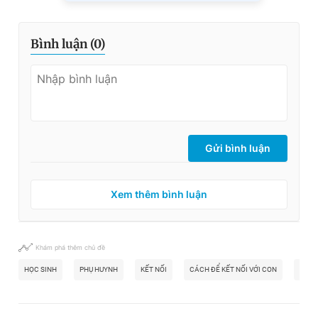
Bình luận (
0
)
Gửi bình luận
Xem thêm bình luận
Khám phá thêm chủ đề
HỌC SINH
PHỤ HUYNH
KẾT NỐI
CÁCH ĐỂ KẾT NỐI VỚI CON
TRƯỜ