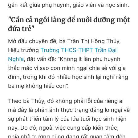
gắn kết giữa phụ huynh, giáo viên và học sinh.
Giấy phép xuất bản số 110/GP - BTTTT cấp ngày 24.3.2020
© 2003-2026 Bản quyền thuộc về Báo Thanh Niên. Cấm sao
chép dưới mọi hình thức nếu không có sự chấp thuận bằng văn
"Cần cả ngôi làng để nuôi dưỡng một
bản. Phát triển bởi ePi Technologies, JSC.
đứa trẻ"
Mở đầu chuyên đề, bà Trần Thị Hồng Thủy,
Hiệu trưởng
Trường THCS-THPT Trần Đại
Nghĩa
, đặt vấn đề: “Không ít lần phụ huynh
thắc mắc vì sao con mình ngại chia sẻ với gia
đình, trong khi đó nhiều học sinh lại nghĩ rằng
ba mẹ không hiểu con”.
Theo bà Thủy, đó không phải lỗi của riêng ai
mà đây là phản ánh thực trạng đáng lo ngại về
sự phát triển tâm lý của lứa tuổi học sinh hiện
nay.
Do đó, ngoài việc cung cấp kiến thức,
phía nhà trường cũng đang rất quan tâm đến