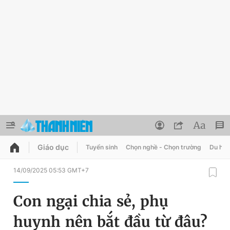
Giáo dục
Tuyển sinh
Chọn nghề - Chọn trường
Du học
QUẢNG CÁO
ĐẶT BÁO
14/09/2025 05:53 GMT+7
Thông tin tài khoản
Con ngại chia sẻ, phụ
Đổi mật khẩu
Chuyên mục
huynh nên bắt đầu từ đâu?
Tin đã lưu