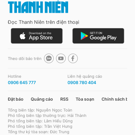
Đọc Thanh Niên trên điện thoại
Theo dõi báo trên
Hotline
Liên hệ quảng cáo
0906 645 777
0908 780 404
Đặt báo
Quảng cáo
RSS
Tòa soạn
Chính sách bảo
Tổng biên tập: Nguyễn Ngọc Toàn
Phó tổng biên tập thường trực: Hải Thành
Phó tổng biên tập: Lâm Hiếu Dũng
Phó tổng biên tập: Trần Việt Hưng
Tổng thư ký tòa soạn: Đức Trung