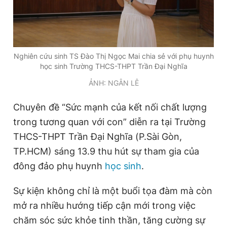
Đọc Thanh Niên trên điện thoại
Nghiên cứu sinh TS Đào Thị Ngọc Mai chia sẻ với phụ huynh
học sinh Trường THCS-THPT Trần Đại Nghĩa
ẢNH: NGÂN LÊ
Theo dõi báo trên
Chuyên đề “Sức mạnh của kết nối chất lượng
trong tương quan với con” diễn ra tại Trường
Hotline
Liên hệ quảng cáo
THCS-THPT Trần Đại Nghĩa (P.Sài Gòn,
0906 645 777
0908 780 404
TP.HCM) sáng 13.9 thu hút sự tham gia của
Đặt báo
Quảng cáo
RSS
Tòa soạn
Chính sách bảo
đông đảo phụ huynh
học sinh
.
Tổng biên tập: Nguyễn Ngọc Toàn
Sự kiện không chỉ là một buổi tọa đàm mà còn
Phó tổng biên tập thường trực: Hải Thành
Phó tổng biên tập: Lâm Hiếu Dũng
mở ra nhiều hướng tiếp cận mới trong việc
Phó tổng biên tập: Trần Việt Hưng
chăm sóc sức khỏe tinh thần, tăng cường sự
Tổng thư ký tòa soạn: Đức Trung