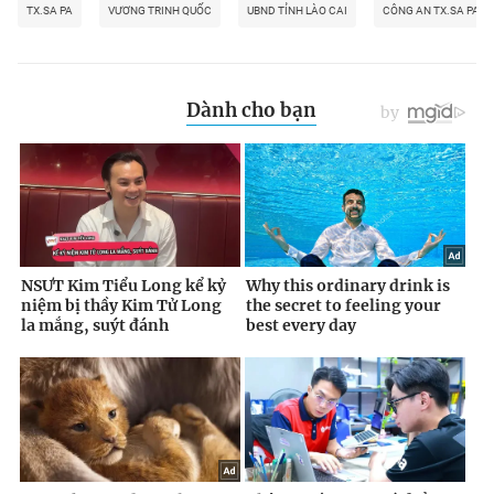
TX.SA PA
VƯƠNG TRINH QUỐC
UBND TỈNH LÀO CAI
CÔNG AN TX.SA PA