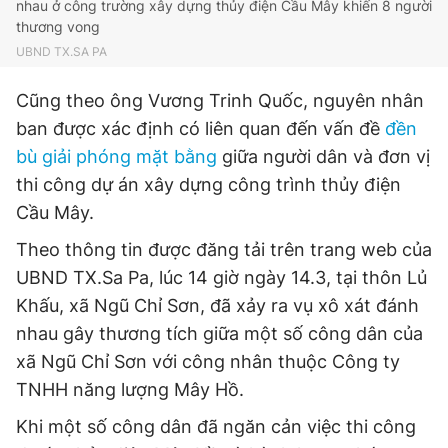
nhau ở công trường xây dựng thủy điện Cầu Mây khiến 8 người
© 2003-2026 Bản quyền thuộc về Báo Thanh Niên. Cấm sao
chép dưới mọi hình thức nếu không có sự chấp thuận bằng văn
thương vong
bản. Phát triển bởi ePi Technologies, JSC.
UBND TX.SA PA
Cũng theo ông Vương Trinh Quốc, nguyên nhân
ban được xác định có liên quan đến vấn đề
đền
bù giải phóng mặt bằng
giữa người dân và đơn vị
thi công dự án xây dựng công trình thủy điện
Cầu Mây.
Theo thông tin được đăng tải trên trang web của
UBND TX.Sa Pa, lúc 14 giờ ngày 14.3, tại thôn Lủ
Khấu, xã Ngũ Chỉ Sơn, đã xảy ra vụ xô xát đánh
nhau gây thương tích giữa một số công dân của
xã Ngũ Chỉ Sơn với công nhân thuộc Công ty
TNHH năng lượng Mây Hồ.
Khi một số công dân đã ngăn cản việc thi công