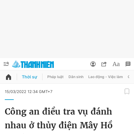
Thời sự
Pháp luật
Dân sinh
Lao động - Việc làm
Quy
QUẢNG CÁO
ĐẶT BÁO
15/03/2022 12:34 GMT+7
Thông tin tài khoản
Công an điều tra vụ đánh
Đổi mật khẩu
Chuyên mục
nhau ở thủy điện Mây Hồ
Tin đã lưu
Chuyên mục khác