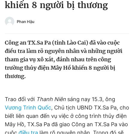
khiến 8 người bị thương
Tin đã xem
Chào ngày mới
Tin 24h
Đăng xuất
Phan Hậu
Tin thị trường
Tin 360
Công an TX.Sa Pa (tỉnh Lào Cai) đã vào cuộc
Video
Magazine
điều tra làm rõ nguyên nhân và những người
tham gia vụ xô xát, đánh nhau trên công
trường thủy điện Mây Hồ khiến 8 người bị
Sản phẩm khác
thương.
Tiện ích
Bạn cần biết
Trao đổi với
Thanh Niên
sáng nay 15.3, ông
Thông tin tòa soạn
Liên hệ quảng cáo
Vương Trinh Quốc
, Chủ tịch UBND TX.Sa Pa, cho
biết liên quan đến vụ việc ở công trình thủy điện
Mây Hồ, TX.Sa Pa đã giao Công an TX.Sa Pa vào
cuộc
điều tra
làm rõ nguyên nhân. Trong đó sẽ