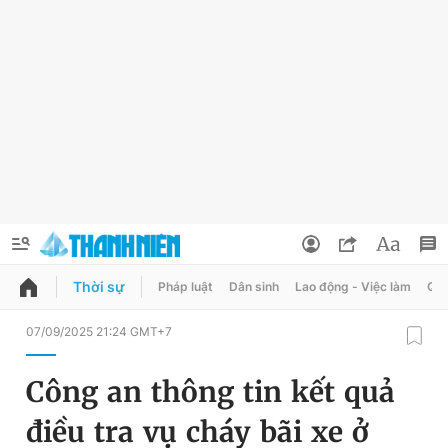
Thời sự
Pháp luật
Dân sinh
Lao động - Việc làm
Quy
QUẢNG CÁO
ĐẶT BÁO
07/09/2025 21:24 GMT+7
Thông tin tài khoản
Công an thông tin kết quả
Đổi mật khẩu
Chuyên mục
điều tra vụ cháy bãi xe ở
Tin đã lưu