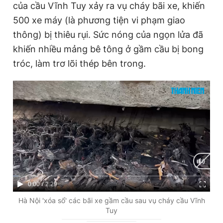
của cầu Vĩnh Tuy xảy ra vụ cháy bãi xe, khiến
500 xe máy (là phương tiện vi phạm giao
thông) bị thiêu rụi. Sức nóng của ngọn lửa đã
khiến nhiều mảng bê tông ở gầm cầu bị bong
tróc, làm trơ lõi thép bên trong.
C
0:00
/
D
2:29
u
u
Hà Nội 'xóa sổ' các bãi xe gầm cầu sau vụ cháy cầu Vĩnh
Tuy
r
r