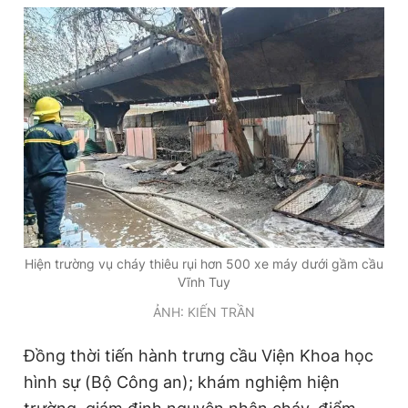
Đọc Thanh Niên trên điện thoại
Theo dõi báo trên
Hotline
Liên hệ quảng cáo
0906 645 777
0908 780 404
Hiện trường vụ cháy thiêu rụi hơn 500 xe máy dưới gầm cầu
Vĩnh Tuy
Đặt báo
Quảng cáo
RSS
Tòa soạn
Chính sách bảo
ẢNH: KIẾN TRẦN
Tổng biên tập: Nguyễn Ngọc Toàn
Phó tổng biên tập thường trực: Hải Thành
Đồng thời tiến hành trưng cầu Viện Khoa học
Phó tổng biên tập: Lâm Hiếu Dũng
Phó tổng biên tập: Trần Việt Hưng
hình sự (Bộ Công an); khám nghiệm hiện
Tổng thư ký tòa soạn: Đức Trung