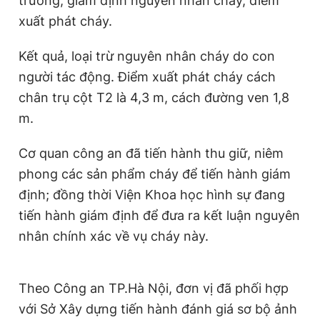
trường, giám định nguyên nhân cháy, điểm
Giấy phép xuất bản số 110/GP - BTTTT cấp ngày 24.3.2020
xuất phát cháy.
© 2003-2026 Bản quyền thuộc về Báo Thanh Niên. Cấm sao
chép dưới mọi hình thức nếu không có sự chấp thuận bằng văn
bản. Phát triển bởi ePi Technologies, JSC.
Kết quả, loại trừ nguyên nhân cháy do con
người tác động. Điểm xuất phát cháy cách
chân trụ cột T2 là 4,3 m, cách đường ven 1,8
m.
Cơ quan công an đã tiến hành thu giữ, niêm
phong các sản phẩm cháy để tiến hành giám
định; đồng thời Viện Khoa học hình sự đang
tiến hành giám định để đưa ra kết luận nguyên
nhân chính xác về vụ cháy này.
Theo Công an TP.Hà Nội, đơn vị đã phối hợp
với Sở Xây dựng tiến hành đánh giá sơ bộ ảnh