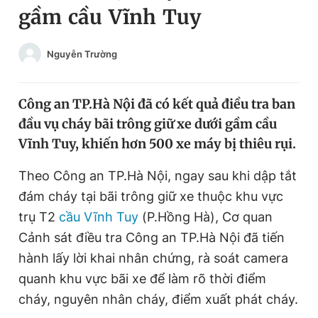
gầm cầu Vĩnh Tuy
Chuyên mục khác
Tin đã xem
Chào ngày mới
Tin 24h
Nguyễn Trường
Đăng xuất
Tin thị trường
Tin 360
Công an TP.Hà Nội đã có kết quả điều tra ban
đầu vụ cháy bãi trông giữ xe dưới gầm cầu
Video
Magazine
Vĩnh Tuy, khiến hơn 500 xe máy bị thiêu rụi.
Theo Công an TP.Hà Nội, ngay sau khi dập tắt
Sản phẩm khác
đám cháy tại bãi trông giữ xe thuộc khu vực
Tiện ích
trụ T2
cầu Vĩnh Tuy
(P.Hồng Hà), Cơ quan
Bạn cần biết
Cảnh sát điều tra Công an TP.Hà Nội đã tiến
hành lấy lời khai nhân chứng, rà soát camera
Thông tin tòa soạn
Liên hệ quảng cáo
quanh khu vực bãi xe để làm rõ thời điểm
cháy, nguyên nhân cháy, điểm xuất phát cháy.