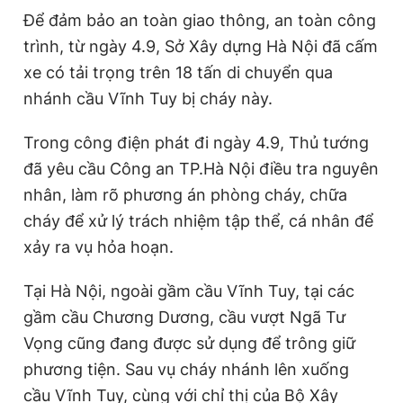
r
a
Để đảm bảo an toàn giao thông, an toàn công
e
t
trình, từ ngày 4.9, Sở Xây dựng Hà Nội đã cấm
n
i
xe có tải trọng trên 18 tấn di chuyển qua
t
o
nhánh cầu Vĩnh Tuy bị cháy này.
T
n
Trong công điện phát đi ngày 4.9, Thủ tướng
i
đã yêu cầu Công an TP.Hà Nội điều tra nguyên
m
nhân, làm rõ phương án phòng cháy, chữa
e
cháy để xử lý trách nhiệm tập thể, cá nhân để
xảy ra vụ hỏa hoạn.
Tại Hà Nội, ngoài gầm cầu Vĩnh Tuy, tại các
gầm cầu Chương Dương, cầu vượt Ngã Tư
Vọng cũng đang được sử dụng để trông giữ
phương tiện. Sau vụ cháy nhánh lên xuống
cầu Vĩnh Tuy, cùng với chỉ thị của Bộ Xây