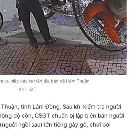
ra vụ việc xảy ra trên địa bàn xã Hàm Thuận
ẢNH. D.T
m Thuận, tỉnh Lâm Đồng. Sau khi kiểm tra người
nồng độ cồn, CSGT chuẩn bị lập biên bản người
người ngồi sau) lớn tiếng gây gổ, chửi bới