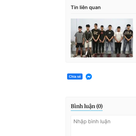
Tin liên quan
Chia sẻ
Bình luận (
0
)