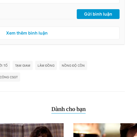
Gửi bình luận
Xem thêm bình luận
ỞI TỐ
TẠM GIAM
LÂM ĐỒNG
NỒNG ĐỘ CỒN
 CÔNG CSGT