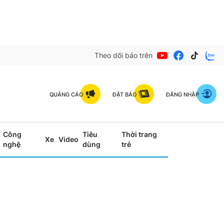
Theo dõi báo trên
QUẢNG CÁO
ĐẶT BÁO
ĐĂNG NHẬP
Công
Tiêu
Thời trang
Xe
Video
nghệ
dùng
trẻ