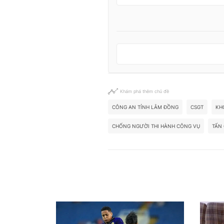
Khám phá thêm chủ đề
CÔNG AN TỈNH LÂM ĐỒNG
CSGT
KH
CHỐNG NGƯỜI THI HÀNH CÔNG VỤ
TẤN