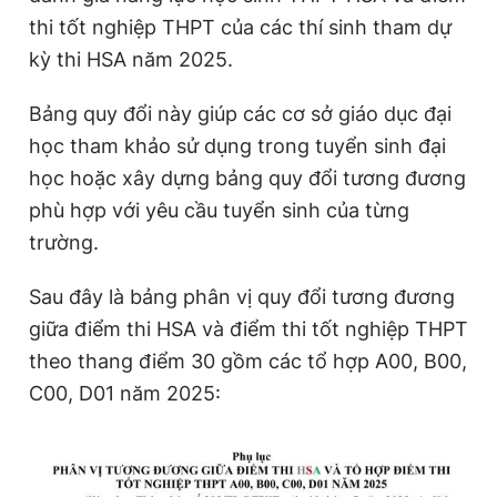
thi tốt nghiệp THPT của các thí sinh tham dự
kỳ thi HSA năm 2025.
Đọc Thanh Niên trên điện thoại
Bảng quy đổi này giúp các cơ sở giáo dục đại
học tham khảo sử dụng trong tuyển sinh đại
học hoặc xây dựng bảng quy đổi tương đương
phù hợp với yêu cầu tuyển sinh của từng
Theo dõi báo trên
trường.
Hotline
Liên hệ quảng cáo
Sau đây là bảng phân vị quy đổi tương đương
0906 645 777
0908 780 404
giữa điểm thi HSA và điểm thi tốt nghiệp THPT
theo thang điểm 30 gồm các tổ hợp A00, B00,
Đặt báo
Quảng cáo
RSS
Tòa soạn
Chính sách bảo
C00, D01 năm 2025:
Tổng biên tập: Nguyễn Ngọc Toàn
Phó tổng biên tập thường trực: Hải Thành
Phó tổng biên tập: Lâm Hiếu Dũng
Phó tổng biên tập: Trần Việt Hưng
Tổng thư ký tòa soạn: Đức Trung