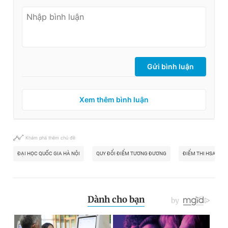
Gửi bình luận
Xem thêm bình luận
Khám phá thêm chủ đề
ĐẠI HỌC QUỐC GIA HÀ NỘI
QUY ĐỔI ĐIỂM TƯƠNG ĐƯƠNG
ĐIỂM THI HSA