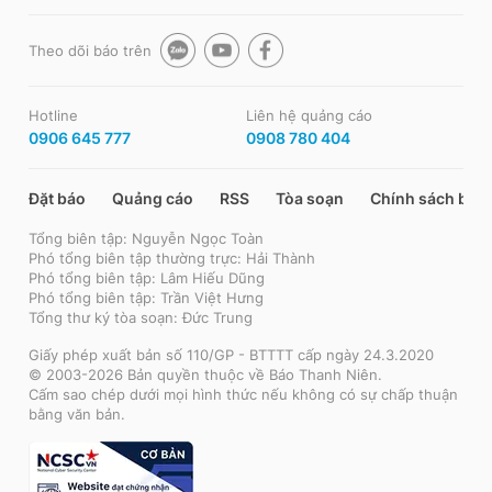
Theo dõi báo trên
Hotline
Liên hệ quảng cáo
0906 645 777
0908 780 404
Đặt báo
Quảng cáo
RSS
Tòa soạn
Chính sách bảo
Tổng biên tập: Nguyễn Ngọc Toàn
Phó tổng biên tập thường trực: Hải Thành
Phó tổng biên tập: Lâm Hiếu Dũng
Phó tổng biên tập: Trần Việt Hưng
Tổng thư ký tòa soạn: Đức Trung
Giấy phép xuất bản số 110/GP - BTTTT cấp ngày 24.3.2020
© 2003-2026 Bản quyền thuộc về Báo Thanh Niên.
Cấm sao chép dưới mọi hình thức nếu không có sự chấp thuận
bằng văn bản.