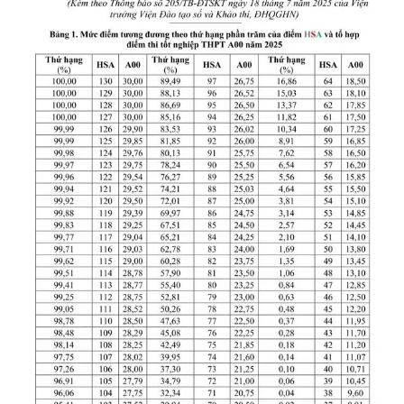
Giấy phép xuất bản số 110/GP - BTTTT cấp ngày 24.3.2020
© 2003-2026 Bản quyền thuộc về Báo Thanh Niên. Cấm sao
chép dưới mọi hình thức nếu không có sự chấp thuận bằng văn
bản. Phát triển bởi ePi Technologies, JSC.