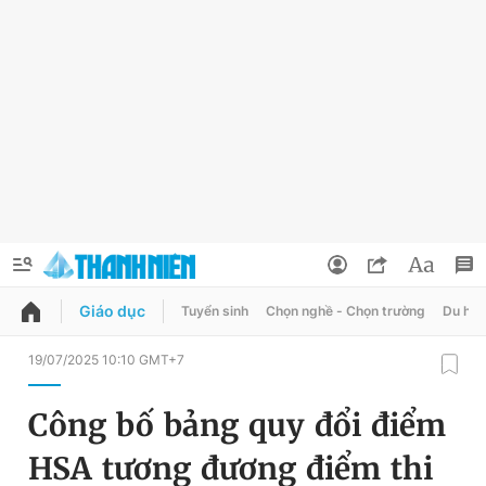
Giáo dục
Tuyển sinh
Chọn nghề - Chọn trường
Du học
QUẢNG CÁO
ĐẶT BÁO
19/07/2025 10:10 GMT+7
Thông tin tài khoản
Công bố bảng quy đổi điểm
Đổi mật khẩu
Chuyên mục
HSA tương đương điểm thi
Tin đã lưu