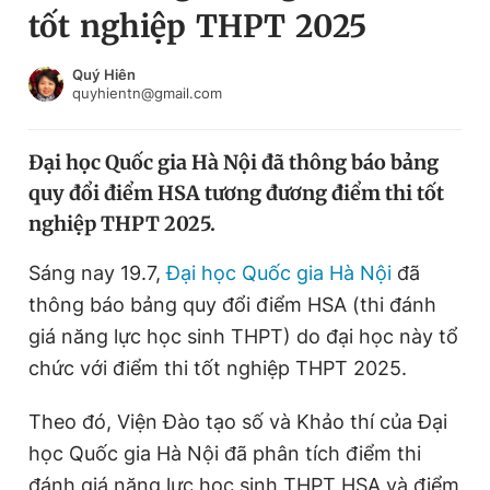
tốt nghiệp THPT 2025
Chuyên mục khác
Tin đã xem
Chào ngày mới
Tin 24h
Quý Hiên
quyhientn@gmail.com
Đăng xuất
Tin thị trường
Tin 360
Đại học Quốc gia Hà Nội đã thông báo bảng
quy đổi điểm HSA tương đương điểm thi tốt
Video
Magazine
nghiệp THPT 2025.
Sáng nay 19.7,
Đại học Quốc gia Hà Nội
đã
Sản phẩm khác
thông báo bảng quy đổi điểm HSA (thi đánh
Tiện ích
Bạn cần biết
giá năng lực học sinh THPT) do đại học này tổ
chức với điểm thi tốt nghiệp THPT 2025.
Thông tin tòa soạn
Liên hệ quảng cáo
Theo đó, Viện Đào tạo số và Khảo thí của Đại
học Quốc gia Hà Nội đã phân tích điểm thi
đánh giá năng lực học sinh THPT HSA và điểm