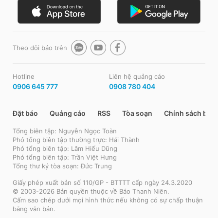
Theo dõi báo trên
Hotline
Liên hệ quảng cáo
0906 645 777
0908 780 404
Đặt báo
Quảng cáo
RSS
Tòa soạn
Chính sách bảo
Tổng biên tập: Nguyễn Ngọc Toàn
Phó tổng biên tập thường trực: Hải Thành
Phó tổng biên tập: Lâm Hiếu Dũng
Phó tổng biên tập: Trần Việt Hưng
Tổng thư ký tòa soạn: Đức Trung
Giấy phép xuất bản số 110/GP - BTTTT cấp ngày 24.3.2020
© 2003-2026 Bản quyền thuộc về Báo Thanh Niên.
Cấm sao chép dưới mọi hình thức nếu không có sự chấp thuận
bằng văn bản.