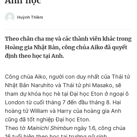
Anh học
Chuyên mục khác
Tin đã xem
Huỳnh Thiềm
Chào ngày mới
Tin 24h
Đăng xuất
Theo chân cha mẹ và các thành viên khác trong
Tin thị trường
Tin 360
Hoàng gia Nhật Bản, công chúa Aiko đã quyết
định theo học tại Anh.
Video
Magazine
Công chúa Aiko, người con duy nhất của Thái tử
Sản phẩm khác
Nhật Bản Naruhito và Thái tử phi Masako, sẽ
Tiện ích
Bạn cần biết
tham dự khóa học hè tại Đại học Eton ở ngoại ô
London từ cuối tháng 7 đến đầu tháng 8. Hai
hoàng tử William và Harry của hoàng gia Anh
Thông tin tòa soạn
Liên hệ quảng cáo
cũng đã tốt nghiệp Đại học Eton.
Theo tờ
Mainichi Shimbun
ngày 1.6, công chúa
16 tuổi hiện theo học tại trường nữ sinh