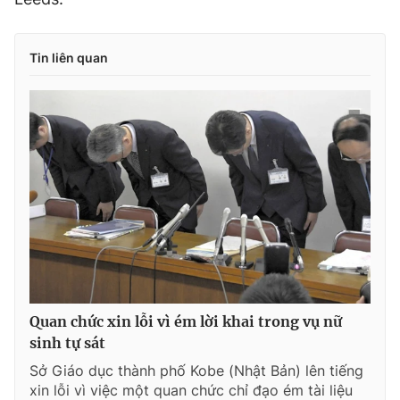
Giấy phép xuất bản số 110/GP - BTTTT cấp ngày 24.3.2020
© 2003-2026 Bản quyền thuộc về Báo Thanh Niên. Cấm sao
chép dưới mọi hình thức nếu không có sự chấp thuận bằng văn
Tin liên quan
bản. Phát triển bởi ePi Technologies, JSC.
Quan chức xin lỗi vì ém lời khai trong vụ nữ
sinh tự sát
Sở Giáo dục thành phố Kobe (Nhật Bản) lên tiếng
xin lỗi vì việc một quan chức chỉ đạo ém tài liệu