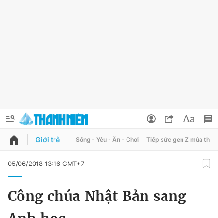
Giới trẻ
Sống - Yêu - Ăn - Chơi
Tiếp sức gen Z mùa thi
QUẢNG CÁO
ĐẶT BÁO
05/06/2018 13:16 GMT+7
Thông tin tài khoản
Công chúa Nhật Bản sang
Đổi mật khẩu
Chuyên mục
Tin đã lưu