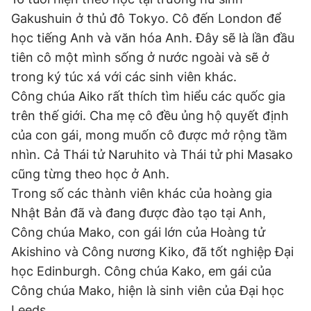
Gakushuin ở thủ đô Tokyo. Cô đến London để
học tiếng Anh và văn hóa Anh. Đây sẽ là lần đầu
Đọc Thanh Niên trên điện thoại
tiên cô một mình sống ở nước ngoài và sẽ ở
trong ký túc xá với các sinh viên khác.
Công chúa Aiko rất thích tìm hiểu các quốc gia
trên thế giới. Cha mẹ cô đều ủng hộ quyết định
Theo dõi báo trên
của con gái, mong muốn cô được mở rộng tầm
nhìn. Cả Thái tử Naruhito và Thái tử phi Masako
cũng từng theo học ở Anh.
Hotline
Liên hệ quảng cáo
0906 645 777
0908 780 404
Trong số các thành viên khác của hoàng gia
Nhật Bản đã và đang được đào tạo tại Anh,
Đặt báo
Quảng cáo
RSS
Tòa soạn
Chính sách bảo
Công chúa Mako, con gái lớn của Hoàng tử
Akishino và Công nương Kiko, đã tốt nghiệp Đại
Tổng biên tập: Nguyễn Ngọc Toàn
Phó tổng biên tập thường trực: Hải Thành
học Edinburgh. Công chúa Kako, em gái của
Phó tổng biên tập: Lâm Hiếu Dũng
Phó tổng biên tập: Trần Việt Hưng
Công chúa Mako, hiện là sinh viên của Đại học
Tổng thư ký tòa soạn: Đức Trung
Leeds.