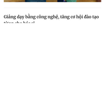
Giảng dạy bằng công nghệ, tăng cơ hội đào tạo
từ xa cho bác sĩ
Chiều ngày 6.8 tại TP.HCM có lễ ký kết hợp tác dự án
đưa công nghệ 4.0 vào chương trình đào tạo từ xa
cho đội ngũ bác sĩ tại Việt Nam.