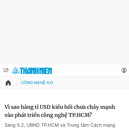
CÔNG NGHỆ 4.0
QUẢNG CÁO
ĐẶT BÁO
Thông tin tài khoản
Vì sao hàng tỉ USD kiều hối chưa chảy mạnh
vào phát triển công nghệ TP.HCM?
Đổi mật khẩu
Chuyên mục
Sáng 5.2, UBND TP.HCM và Trung tâm Cách mạng
Tin đã lưu