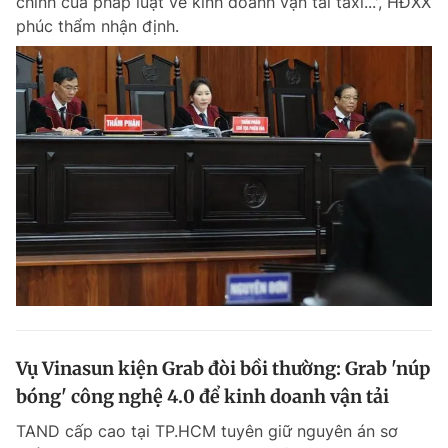
chỉnh của pháp luật về kinh doanh vận tải taxi...', HĐXX
phúc thẩm nhận định.
Vụ Vinasun kiện Grab đòi bồi thường: Grab 'núp
bóng' công nghệ 4.0 để kinh doanh vận tải
TAND cấp cao tại TP.HCM tuyên giữ nguyên án sơ