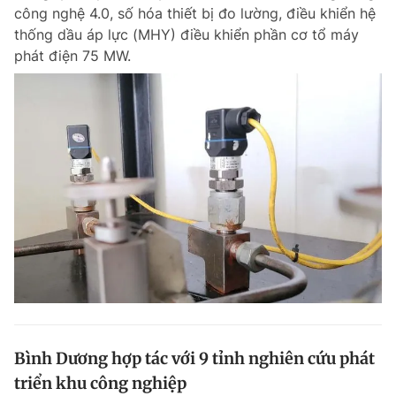
công nghệ 4.0, số hóa thiết bị đo lường, điều khiển hệ
thống dầu áp lực (MHY) điều khiển phần cơ tổ máy
phát điện 75 MW.
Đọc Thanh Niên trên điện thoại
Theo dõi báo trên
Hotline
Liên hệ quảng cáo
0906 645 777
0908 780 404
Đặt báo
Quảng cáo
RSS
Tòa soạn
Chính sách bảo m
Tổng biên tập: Nguyễn Ngọc Toàn
Phó tổng biên tập thường trực: Hải Thành
Phó tổng biên tập: Lâm Hiếu Dũng
Bình Dương hợp tác với 9 tỉnh nghiên cứu phát
Phó tổng biên tập: Trần Việt Hưng
triển khu công nghiệp
Tổng thư ký tòa soạn: Đức Trung