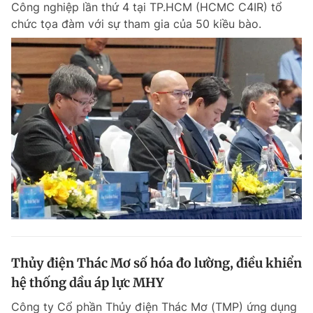
Công nghiệp lần thứ 4 tại TP.HCM (HCMC C4IR) tổ
Chuyên mục khác
chức tọa đàm với sự tham gia của 50 kiều bào.
Tin đã xem
Chào ngày mới
Tin 24h
Đăng xuất
Tin thị trường
Tin 360
Video
Magazine
Sản phẩm khác
Tiện ích
Bạn cần biết
Thông tin tòa soạn
Liên hệ quảng cáo
Thủy điện Thác Mơ số hóa đo lường, điều khiển
hệ thống dầu áp lực MHY
Công ty Cổ phần Thủy điện Thác Mơ (TMP) ứng dụng