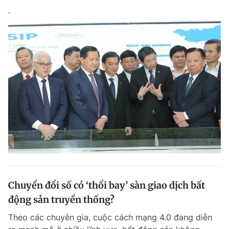
.
Giấy phép xuất bản số 110/GP - BTTTT cấp ngày 24.3.2020
© 2003-2026 Bản quyền thuộc về Báo Thanh Niên. Cấm sao chép
dưới mọi hình thức nếu không có sự chấp thuận bằng văn bản.
Phát triển bởi ePi Technologies, JSC.
Chuyển đổi số có ‘thổi bay’ sàn giao dịch bất
động sản truyền thống?
Theo các chuyên gia, cuộc cách mạng 4.0 đang diễn