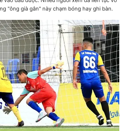
hê vào đâu được. Nhiều người xem đã liên tục vỗ
ưng "ông già gân" này chạm bóng hay ghi bàn.