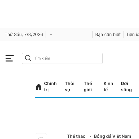
Thứ Sáu, 7/8/2026
Bạn cần biết
Tiện í
Chính
Thời
Thế
Kinh
Đời
trị
sự
giới
tế
sống
Thể thao
Bóng đá Việt Nam