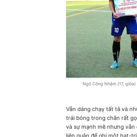
Ngô Công Nhậm (17, giữa) c
Vẫn dáng chạy tất tả và n
trái bóng trong chân rất 
và sự mạnh mẽ nhưng vẫn đ
liên quân để ghi một hat-t