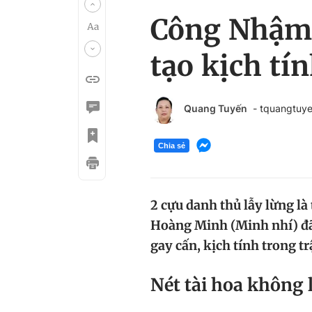
Công Nhậm l
tạo kịch t
Quang Tuyến
- tquangtuy
Chia sẻ
2 cựu danh thủ lẫy lừng l
Hoàng Minh (Minh nhí) đã 
gay cấn, kịch tính trong tr
Nét tài hoa không 