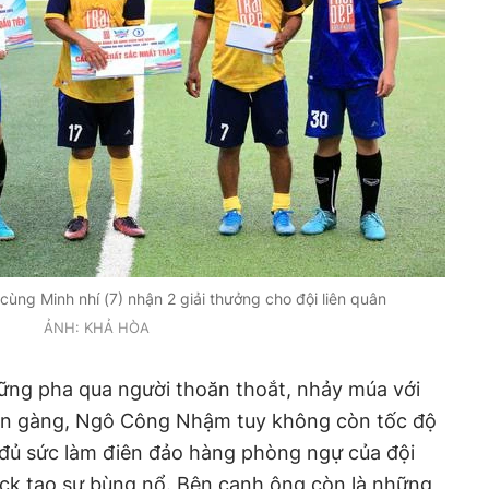
ùng Minh nhí (7) nhận 2 giải thưởng cho đội liên quân
ẢNH: KHẢ HÒA
hững pha qua người thoăn thoắt, nhảy múa với
gọn gàng, Ngô Công Nhậm tuy không còn tốc độ
ủ sức làm điên đảo hàng phòng ngự của đội
rick tạo sự bùng nổ. Bên cạnh ông còn là những