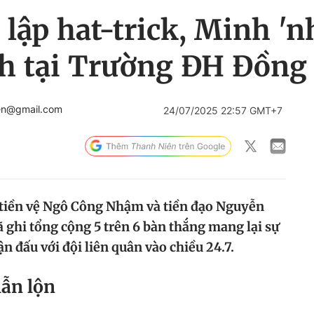
ập hat-trick, Minh 'nh
ính tại Trường ĐH Đồng
en@gmail.com
24/07/2025 22:57 GMT+7
à tiền vệ Ngô Công Nhậm và tiền đạo Nguyễn
ghi tổng cộng 5 trên 6 bàn thắng mang lại sự
ận đấu với đội liên quân vào chiều 24.7.
lẫn lộn