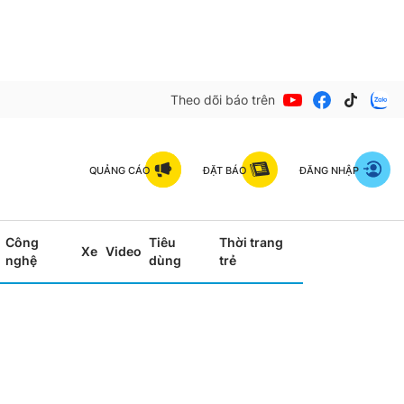
Theo dõi báo trên
QUẢNG CÁO
ĐẶT BÁO
ĐĂNG NHẬP
Công
Tiêu
Thời trang
Xe
Video
nghệ
dùng
trẻ