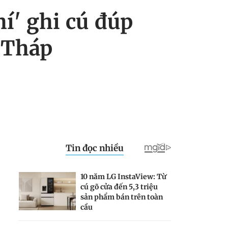
í' ghi cú đúp
 Tháp