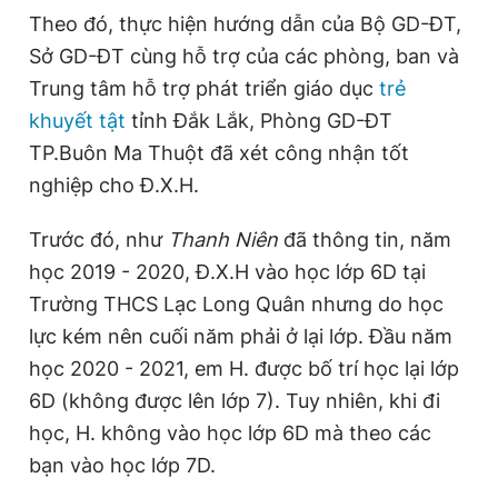
Theo đó, thực hiện hướng dẫn của Bộ GD-ĐT,
Sở GD-ĐT cùng hỗ trợ của các phòng, ban và
Đọc Thanh Niên trên điện thoại
Trung tâm hỗ trợ phát triển giáo dục
trẻ
khuyết tật
tỉnh Đắk Lắk, Phòng GD-ĐT
TP.Buôn Ma Thuột đã xét công nhận tốt
nghiệp cho Đ.X.H.
Theo dõi báo trên
Trước đó, như
Thanh Niên
đã thông tin, năm
học 2019 - 2020, Đ.X.H vào học lớp 6D tại
Hotline
Liên hệ quảng cáo
0906 645 777
0908 780 404
Trường THCS Lạc Long Quân nhưng do học
lực kém nên cuối năm phải ở lại lớp. Đầu năm
Đặt báo
Quảng cáo
RSS
Tòa soạn
Chính sách bảo
học 2020 - 2021, em H. được bố trí học lại lớp
6D (không được lên lớp 7). Tuy nhiên, khi đi
Tổng biên tập: Nguyễn Ngọc Toàn
Phó tổng biên tập thường trực: Hải Thành
học, H. không vào học lớp 6D mà theo các
Phó tổng biên tập: Lâm Hiếu Dũng
Phó tổng biên tập: Trần Việt Hưng
bạn vào học lớp 7D.
Tổng thư ký tòa soạn: Đức Trung