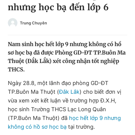
nhưng học bạ đến lớp 6
Chuyên mục khác
Tin đã xem
Chào ngày mới
Tin 24h
Trung Chuyên
Đăng xuất
Tin thị trường
Tin 360
Nam sinh học hết lớp 9 nhưng không có hồ
sơ học bạ đã được Phòng GD-ĐT TP.Buôn Ma
Video
Magazine
Thuột (Đắk Lắk) xét công nhận tốt nghiệp
THCS.
Sản phẩm khác
Ngày 28.8, một lãnh đạo phòng GD-ĐT
TP.Buôn Ma Thuột (
Đắk Lắk
) cho biết đơn vị
Tiện ích
Bạn cần biết
vừa xem xét kết luận về trường hợp Đ.X.H,
học sinh Trường THCS Lạc Long Quân
Thông tin tòa soạn
Liên hệ quảng cáo
(TP.Buôn Ma Thuột) đã
học hết lớp 9 nhưng
không có hồ sơ học bạ
tại trường.