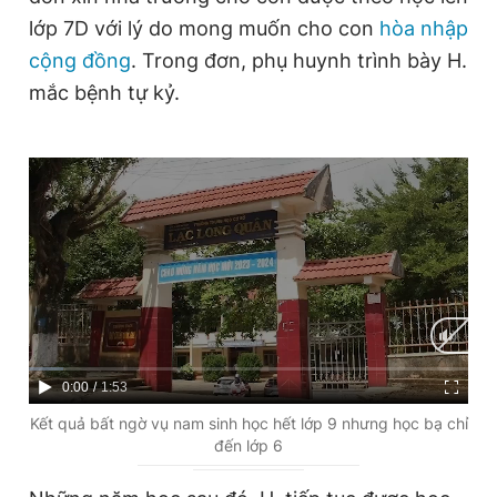
lớp 7D với lý do mong muốn cho con
hòa nhập
cộng đồng
. Trong đơn, phụ huynh trình bày H.
mắc bệnh tự kỷ.
C
0:00
/
D
1:53
u
u
Kết quả bất ngờ vụ nam sinh học hết lớp 9 nhưng học bạ chỉ
đến lớp 6
r
r
r
a