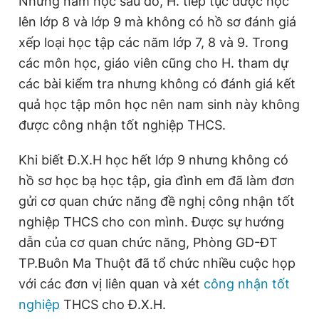
Những năm học sau đó, H. tiếp tục được học
e
t
lên lớp 8 và lớp 9 mà không có hồ sơ đánh giá
n
i
xếp loại học tập các năm lớp 7, 8 và 9. Trong
t
o
các môn học, giáo viên cũng cho H. tham dự
T
n
các bài kiểm tra nhưng không có đánh giá kết
i
quả học tập môn học nên nam sinh này không
m
được công nhận tốt nghiệp THCS.
e
Khi biết Đ.X.H học hết lớp 9 nhưng không có
hồ sơ học bạ học tập, gia đình em đã làm đơn
gửi cơ quan chức năng đề nghị công nhận tốt
nghiệp THCS cho con mình. Được sự hướng
dẫn của cơ quan chức năng, Phòng GD-ĐT
TP.Buôn Ma Thuột đã tổ chức nhiều cuộc họp
với các đơn vị liên quan và xét
công nhận tốt
nghiệp
THCS cho Đ.X.H.