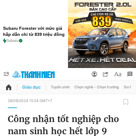
Subaru Forester với mức giá
hấp dẫn chỉ từ 839 triệu đồng
Subaru
Giáo dục
Tuyển sinh
Chọn nghề - Chọn trường
Du học
QUẢNG CÁO
ĐẶT BÁO
28/08/2024 15:24 GMT+7
Thông tin tài khoản
Công nhận tốt nghiệp cho
Đổi mật khẩu
Chuyên mục
nam sinh học hết lớp 9
Tin đã lưu