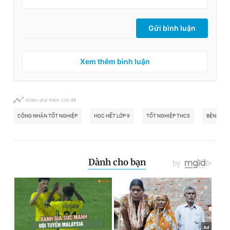
Gửi bình luận
Xem thêm bình luận
Khám phá thêm chủ đề
CÔNG NHẬN TỐT NGHIỆP
HỌC HẾT LỚP 9
TỐT NGHIỆP THCS
BỆNH TỰ 