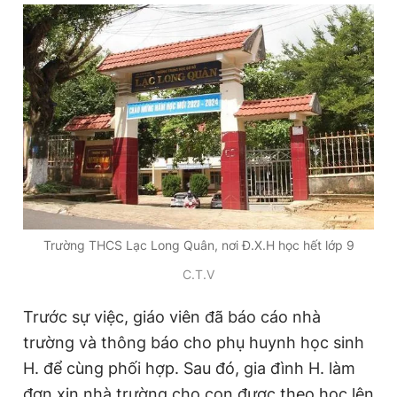
Giấy phép xuất bản số 110/GP - BTTTT cấp ngày 24.3.2020
© 2003-2026 Bản quyền thuộc về Báo Thanh Niên. Cấm sao
chép dưới mọi hình thức nếu không có sự chấp thuận bằng văn
bản. Phát triển bởi ePi Technologies, JSC.
Trường THCS Lạc Long Quân, nơi Đ.X.H học hết lớp 9
C.T.V
Trước sự việc, giáo viên đã báo cáo nhà
trường và thông báo cho phụ huynh học sinh
H. để cùng phối hợp. Sau đó, gia đình H. làm
đơn xin nhà trường cho con được theo học lên