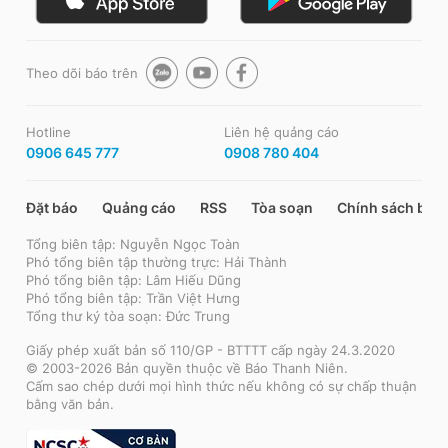
Theo dõi báo trên
Hotline
Liên hệ quảng cáo
0906 645 777
0908 780 404
Đặt báo
Quảng cáo
RSS
Tòa soạn
Chính sách bảo
Tổng biên tập: Nguyễn Ngọc Toàn
Phó tổng biên tập thường trực: Hải Thành
Phó tổng biên tập: Lâm Hiếu Dũng
Phó tổng biên tập: Trần Việt Hưng
Tổng thư ký tòa soạn: Đức Trung
Giấy phép xuất bản số 110/GP - BTTTT cấp ngày 24.3.2020
© 2003-2026 Bản quyền thuộc về Báo Thanh Niên.
Cấm sao chép dưới mọi hình thức nếu không có sự chấp thuận
bằng văn bản.