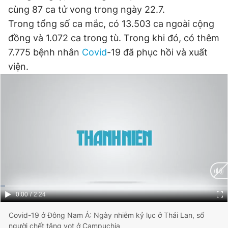
cùng 87 ca tử vong trong ngày 22.7.
Trong tổng số ca mắc, có 13.503 ca ngoài cộng
Đọc Thanh Niên trên điện thoại
đồng và 1.072 ca trong tù. Trong khi đó, có thêm
7.775 bệnh nhân
Covid
-19 đã phục hồi và xuất
viện.
Theo dõi báo trên
Hotline
Liên hệ quảng cáo
0906 645 777
0908 780 404
Đặt báo
Quảng cáo
RSS
Tòa soạn
Chính sách bảo
Tổng biên tập: Nguyễn Ngọc Toàn
Phó tổng biên tập thường trực: Hải Thành
Current
0:00
/
Duration
2:24
Phó tổng biên tập: Lâm Hiếu Dũng
Time
Phó tổng biên tập: Trần Việt Hưng
Covid-19 ở Đông Nam Á: Ngày nhiễm kỷ lục ở Thái Lan, số
Tổng thư ký tòa soạn: Đức Trung
người chết tăng vọt ở Campuchia