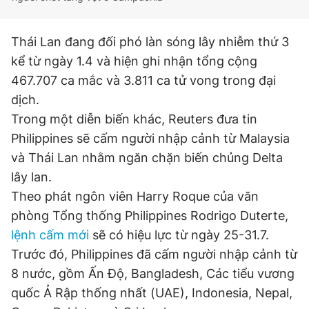
Giấy phép xuất bản số 110/GP - BTTTT cấp ngày 24.3.2020
© 2003-2026 Bản quyền thuộc về Báo Thanh Niên. Cấm sao
chép dưới mọi hình thức nếu không có sự chấp thuận bằng văn
Thái Lan đang đối phó làn sóng lây nhiễm thứ 3
bản. Phát triển bởi ePi Technologies, JSC.
kể từ ngày 1.4 và hiện ghi nhận tổng cộng
467.707 ca mắc và 3.811 ca tử vong trong đại
dịch.
Trong một diễn biến khác, Reuters đưa tin
Philippines sẽ cấm người nhập cảnh từ Malaysia
và Thái Lan nhằm ngăn chặn biến chủng Delta
lây lan.
Theo phát ngôn viên Harry Roque của văn
phòng Tổng thống Philippines Rodrigo Duterte,
lệnh cấm mới
sẽ có hiệu lực từ ngày 25-31.7.
Trước đó, Philippines đã cấm người nhập cảnh từ
8 nước, gồm Ấn Độ, Bangladesh, Các tiểu vương
quốc Ả Rập thống nhất (UAE), Indonesia, Nepal,