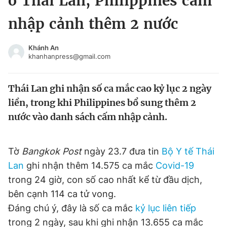
ở Thái Lan, Philippines cấm
Chuyên mục khác
nhập cảnh thêm 2 nước
Tin đã xem
Chào ngày mới
Tin 24h
Khánh An
Đăng xuất
khanhanpress@gmail.com
Tin thị trường
Tin 360
Thái Lan ghi nhận số ca mắc cao kỷ lục 2 ngày
Video
Magazine
liền, trong khi Philippines bổ sung thêm 2
nước vào danh sách cấm nhập cảnh.
Sản phẩm khác
Tờ
Bangkok Post
ngày 23.7 đưa tin
Bộ Y tế
Thái
Tiện ích
Bạn cần biết
Lan
ghi nhận thêm 14.575 ca mắc
Covid-19
trong 24 giờ, con số cao nhất kể từ đầu dịch,
Thông tin tòa soạn
Liên hệ quảng cáo
bên cạnh 114 ca tử vong.
Đáng chú ý, đây là số ca mắc
kỷ lục liên tiếp
trong 2 ngày, sau khi ghi nhận 13.655 ca mắc