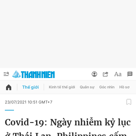
Thế giới
Kinh tế thế giới
Quân sự
Góc nhìn
Hồ sơ
QUẢNG CÁO
ĐẶT BÁO
23/07/2021 10:51 GMT+7
Thông tin tài khoản
Covid-19: Ngày nhiễm kỷ lục
Đổi mật khẩu
Chuyên mục
Tin đã lưu