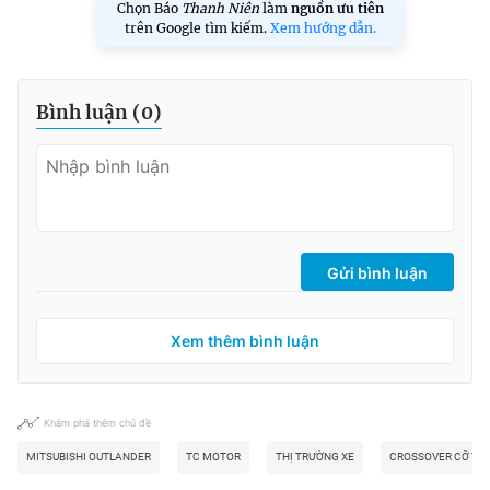
Chọn Báo
Thanh Niên
làm
nguồn ưu tiên
trên Google tìm kiếm.
Xem hướng dẫn.
Bình luận (
0
)
Gửi bình luận
Xem thêm bình luận
Khám phá thêm chủ đề
MITSUBISHI OUTLANDER
TC MOTOR
THỊ TRƯỜNG XE
CROSSOVER CỠ TR