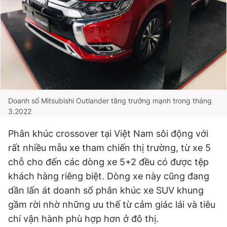
Đọc Thanh Niên trên điện thoại
Theo dõi báo trên
Doanh số Mitsubishi Outlander tăng trưởng mạnh trong tháng
3.2022
Hotline
Liên hệ quảng cáo
Phân khúc crossover tại Việt Nam sôi động với
0906 645 777
0908 780 404
rất nhiều mẫu xe tham chiến thị trường, từ xe 5
chỗ cho đến các dòng xe 5+2 đều có được tệp
Đặt báo
Quảng cáo
RSS
Tòa soạn
Chính sách bảo
khách hàng riêng biệt. Dòng xe này cũng đang
Tổng biên tập: Nguyễn Ngọc Toàn
dần lấn át doanh số phân khúc xe SUV khung
Phó tổng biên tập thường trực: Hải Thành
Phó tổng biên tập: Lâm Hiếu Dũng
gầm rời nhờ những ưu thế từ cảm giác lái và tiêu
Phó tổng biên tập: Trần Việt Hưng
chí vận hành phù hợp hơn ở đô thị.
Tổng thư ký tòa soạn: Đức Trung