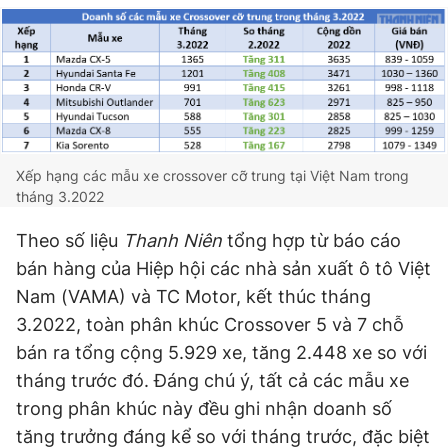
Giấy phép xuất bản số 110/GP - BTTTT cấp ngày 24.3.2020
© 2003-2026 Bản quyền thuộc về Báo Thanh Niên. Cấm sao
chép dưới mọi hình thức nếu không có sự chấp thuận bằng văn
bản. Phát triển bởi ePi Technologies, JSC.
Xếp hạng các mẫu xe crossover cỡ trung tại Việt Nam trong
tháng 3.2022
Theo số liệu
Thanh Niên
tổng hợp từ báo cáo
bán hàng của Hiệp hội các nhà sản xuất ô tô Việt
Nam (VAMA) và TC Motor, kết thúc tháng
3.2022, toàn phân khúc Crossover 5 và 7 chỗ
bán ra tổng cộng 5.929 xe, tăng 2.448 xe so với
tháng trước đó. Đáng chú ý, tất cả các mẫu xe
trong phân khúc này đều ghi nhận doanh số
tăng trưởng đáng kể so với tháng trước, đặc biệt