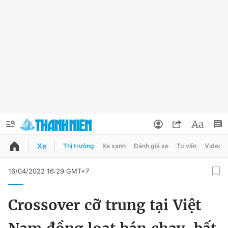
Xe
Thị trường
Xe xanh
Đánh giá xe
Tư vấn
Video
QUẢNG CÁO
ĐẶT BÁO
16/04/2022 16:29 GMT+7
Thông tin tài khoản
Crossover cỡ trung tại Việt
Đổi mật khẩu
Chuyên mục
Tin đã lưu