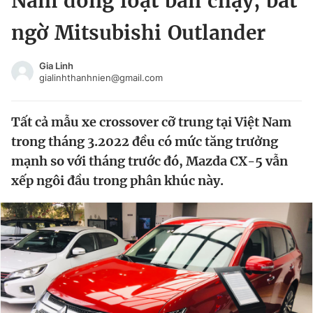
Nam đồng loạt bán chạy, bất
Chuyên mục khác
ngờ Mitsubishi Outlander
Tin đã xem
Chào ngày mới
Tin 24h
Gia Linh
Đăng xuất
gialinhthanhnien@gmail.com
Tin thị trường
Tin 360
Tất cả mẫu xe crossover cỡ trung tại Việt Nam
Video
Magazine
trong tháng 3.2022 đều có mức tăng trưởng
mạnh so với tháng trước đó, Mazda CX-5 vẫn
xếp ngôi đầu trong phân khúc này.
Sản phẩm khác
Tiện ích
Bạn cần biết
Thông tin tòa soạn
Liên hệ quảng cáo