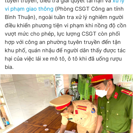
tuyên truyền, điều tra giải quyết tai nạn và
xử lý
vi phạm giao thông
(Phòng CSGT Công an tỉnh
Đọc Thanh Niên trên điện thoại
Bình Thuận), ngoài tuần tra xử lý nghiêm người
điều khiển phương tiện vi phạm khi nồng độ cồn
vượt mức cho phép, lực lượng CSGT còn phối
hợp với công an phường tuyên truyền đến tận
Theo dõi báo trên
khu phố, quán nhậu để người dân thấy được tác
hại của việc lái xe mô tô, ô tô khi đã uống rượu
Hotline
Liên hệ quảng cáo
bia.
0906 645 777
0908 780 404
Đặt báo
Quảng cáo
RSS
Tòa soạn
Chính sách bảo
Tổng biên tập: Nguyễn Ngọc Toàn
Phó tổng biên tập thường trực: Hải Thành
Phó tổng biên tập: Lâm Hiếu Dũng
Phó tổng biên tập: Trần Việt Hưng
Tổng thư ký tòa soạn: Đức Trung
Giấy phép xuất bản số 110/GP - BTTTT cấp ngày 24.3.2020