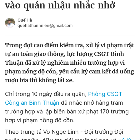
vào quán nhậu nhắc nhở
Tin đã xem
Chào ngày mới
Tin 24h
Quế Hà
Đăng xuất
quehathanhnien@gmail.com
Tin thị trường
Tin 360
Trong đợt cao điểm kiểm tra, xử lý vi phạm trật
Video
Magazine
tự an toàn giao thông, lực lượng CSGT Bình
Thuận đã xử lý nghiêm nhiều trường hợp vi
phạm nồng độ cồn, yêu cầu ký cam kết đã uống
Sản phẩm khác
rượu bia thì không lái xe.
Tiện ích
Bạn cần biết
Chỉ trong 10 ngày đầu ra quân,
Phòng CSGT
Công an Bình Thuận
đã nhắc nhở hàng trăm
Thông tin tòa soạn
Liên hệ quảng cáo
trường hợp và lập biên bản xử phạt 170 trường
hợp vi phạm nồng độ cồn.
Theo trung tá Võ Ngọc Linh - Đội trưởng Đội