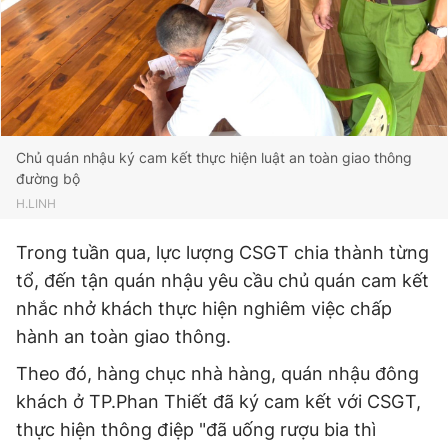
© 2003-2026 Bản quyền thuộc về Báo Thanh Niên. Cấm sao
chép dưới mọi hình thức nếu không có sự chấp thuận bằng văn
bản. Phát triển bởi ePi Technologies, JSC.
Chủ quán nhậu ký cam kết thực hiện luật an toàn giao thông
đường bộ
H.LINH
Trong tuần qua, lực lượng CSGT chia thành từng
tổ, đến tận quán nhậu yêu cầu chủ quán cam kết
nhắc nhở khách thực hiện nghiêm việc chấp
hành an toàn giao thông.
Theo đó, hàng chục nhà hàng, quán nhậu đông
khách ở TP.Phan Thiết đã ký cam kết với CSGT,
thực hiện thông điệp "đã uống rượu bia thì