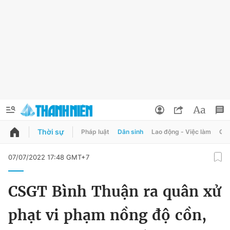
Thời sự
Pháp luật
Dân sinh
Lao động - Việc làm
Quy
QUẢNG CÁO
ĐẶT BÁO
07/07/2022 17:48 GMT+7
Thông tin tài khoản
CSGT Bình Thuận ra quân xử
Đổi mật khẩu
Chuyên mục
phạt vi phạm nồng độ cồn,
Tin đã lưu
Chuyên mục khác