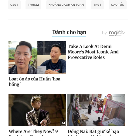
CSGT
TP.HCM
KHOẢNG CÁCH AN TOÀN
TNGT
CAO TỐC