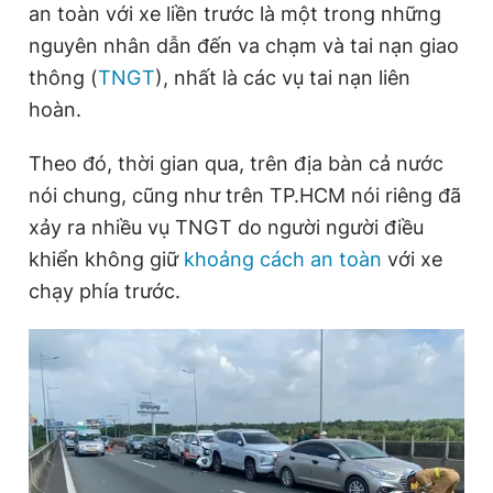
an toàn với xe liền trước là một trong những
nguyên nhân dẫn đến va chạm và tai nạn giao
thông (
TNGT
), nhất là các vụ tai nạn liên
Đọc Thanh Niên trên điện thoại
hoàn.
Theo đó, thời gian qua, trên địa bàn cả nước
nói chung, cũng như trên TP.HCM nói riêng đã
Theo dõi báo trên
xảy ra nhiều vụ TNGT do người người điều
khiển không giữ
khoảng cách an toàn
với xe
Hotline
Liên hệ quảng cáo
chạy phía trước.
0906 645 777
0908 780 404
Đặt báo
Quảng cáo
RSS
Tòa soạn
Chính sách bảo
Tổng biên tập: Nguyễn Ngọc Toàn
Phó tổng biên tập thường trực: Hải Thành
Phó tổng biên tập: Lâm Hiếu Dũng
Phó tổng biên tập: Trần Việt Hưng
Tổng thư ký tòa soạn: Đức Trung