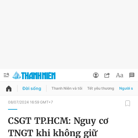
Đời sống
Thanh Niên và tôi
Tết yêu thương
Người sốn
QUẢNG CÁO
ĐẶT BÁO
08/07/2024 16:59 GMT+7
Thông tin tài khoản
CSGT TP.HCM: Nguy cơ
Đổi mật khẩu
Chuyên mục
TNGT khi không giữ
Tin đã lưu