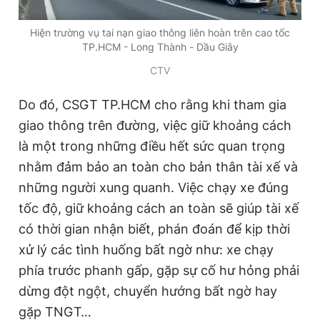
Giấy phép xuất bản số 110/GP - BTTTT cấp ngày 24.3.2020
© 2003-2026 Bản quyền thuộc về Báo Thanh Niên. Cấm sao
Hiện trường vụ tai nạn giao thông liên hoàn trên cao tốc
chép dưới mọi hình thức nếu không có sự chấp thuận bằng văn
TP.HCM - Long Thành - Dầu Giây
bản. Phát triển bởi ePi Technologies, JSC.
CTV
Do đó, CSGT TP.HCM cho rằng khi tham gia
giao thông trên đường, việc giữ khoảng cách
là một trong những điều hết sức quan trọng
nhằm đảm bảo an toàn cho bản thân tài xế và
những người xung quanh. Việc chạy xe đúng
tốc độ, giữ khoảng cách an toàn sẽ giúp tài xế
có thời gian nhận biết, phán đoán để kịp thời
xử lý các tình huống bất ngờ như: xe chạy
phía trước phanh gấp, gặp sự cố hư hỏng phải
dừng đột ngột, chuyển hướng bất ngờ hay
gặp TNGT…