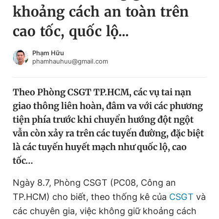
khoảng cách an toàn trên
Chuyên mục khác
Tin đã xem
cao tốc, quốc lộ...
Chào ngày mới
Tin 24h
Đăng xuất
Phạm Hữu
phamhauhuu@gmail.com
Tin thị trường
Tin 360
Theo Phòng CSGT TP.HCM, các vụ tai nạn
Video
Magazine
giao thông liên hoàn, đâm va với các phương
tiện phía trước khi chuyển hướng đột ngột
Sản phẩm khác
vẫn còn xảy ra trên các tuyến đường, đặc biệt
là các tuyến huyết mạch như quốc lộ, cao
Tiện ích
Bạn cần biết
tốc…
Thông tin tòa soạn
Liên hệ quảng cáo
Ngày 8.7, Phòng CSGT (PC08, Công an
TP.HCM) cho biết, theo thống kê của
CSGT
và
các chuyên gia, việc không giữ khoảng cách