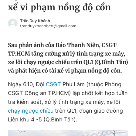
xế vi phạm nồng độ cồn
Chuyên mục khác
Tin đã xem
Chào ngày mới
Tin 24h
Trần Duy Khánh
tranduykhanhbctt@gmail.com
Đăng xuất
Tin thị trường
Tin 360
Sau phản ánh của Báo Thanh Niên, CSGT
TP.HCM tăng cường xử lý tình trạng xe máy,
Video
Magazine
xe lôi chạy ngược chiều trên QL1 (Q.Bình Tân)
và phát hiện có tài xế vi phạm nồng độ cồn.
Sản phẩm khác
Ngày 6.10, Đội
CSGT
Phú Lâm (thuộc Phòng
Tiện ích
Bạn cần biết
CSGT Công an TP.HCM) lập chốt kết hợp tuần
tra kiểm soát, xử lý tình trạng xe máy, xe lôi
chạy ngược chiều
trên QL1, đoạn giao đường
Thông tin tòa soạn
Liên hệ quảng cáo
Liên khu 4 -5 (Q.Bình Tân).