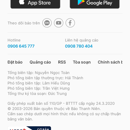
Theo dõi báo trên
Hotline
Liên hệ quảng cáo
0906 645 777
0908 780 404
Đặt báo
Quảng cáo
RSS
Tòa soạn
Chính sách bảo
Tổng biên tập: Nguyễn Ngọc Toàn
Phó tổng biên tập thường trực: Hải Thành
Phó tổng biên tập: Lâm Hiếu Dũng
Phó tổng biên tập: Trần Việt Hưng
Tổng thư ký tòa soạn: Đức Trung
Giấy phép xuất bản số 110/GP - BTTTT cấp ngày 24.3.2020
© 2003-2026 Bản quyền thuộc về Báo Thanh Niên.
Cấm sao chép dưới mọi hình thức nếu không có sự chấp thuận
bằng văn bản.