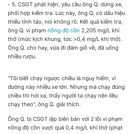
- 5. CSGT phát hiện, yêu cầu ông Q. dừng xe,
Giấy phép xuất bản số 110/GP - BTTTT cấp ngày 24.3.2020
© 2003-2026 Bản quyền thuộc về Báo Thanh Niên. Cấm sao
phối hợp kiểm tra. Lúc này, ông Q. có dấu hiệu
chép dưới mọi hình thức nếu không có sự chấp thuận bằng văn
thiếu tỉnh táo, nói không rõ. Kết quả kiểm tra,
bản. Phát triển bởi ePi Technologies, JSC.
ông Q. vi phạm
nồng độ cồn
2,205 mg/L khí
thở (mức kịch khung, tức >0,4 mg/L khí thở).
Ông Q. cho hay, vừa đi đám giỗ về, đã uống
nhiều rượu.
"Tôi biết chạy ngược chiều là nguy hiểm, vì
đường này nhiều xe lớn. Nhưng mà chạy đúng
chiều thì hơi xa, thấy người ta chạy nên liều
chạy theo", ông Q. giải thích.
Ông Q. bị CSGT lập biên bản với 2 lỗi vi phạm
nồng độ cồn vượt quá 0,4 mg/L khí thở (phạt