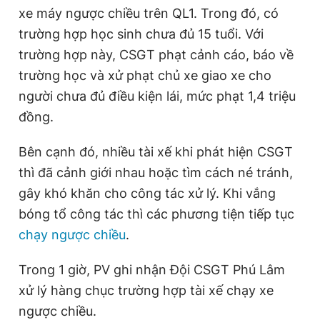
e
t
xe máy ngược chiều trên QL1. Trong đó, có
n
i
trường hợp học sinh chưa đủ 15 tuổi. Với
t
o
trường hợp này, CSGT phạt cảnh cáo, báo về
T
n
trường học và xử phạt chủ xe giao xe cho
i
người chưa đủ điều kiện lái, mức phạt 1,4 triệu
đồng.
m
e
Bên cạnh đó, nhiều tài xế khi phát hiện CSGT
thì đã cảnh giới nhau hoặc tìm cách né tránh,
gây khó khăn cho công tác xử lý. Khi vắng
bóng tổ công tác thì các phương tiện tiếp tục
chạy ngược chiều
.
Trong 1 giờ, PV ghi nhận Đội CSGT Phú Lâm
xử lý hàng chục trường hợp tài xế chạy xe
ngược chiều.