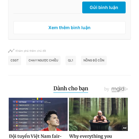
Gửi bình luận
Xem thêm bình luận
Khám phá thêm chủ đề
CSGT
CHẠY NGƯỢC CHIỀU
QL1
NỒNG ĐỘ CỒN