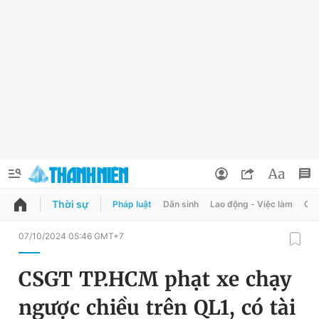
Thời sự
Pháp luật
Dân sinh
Lao động - Việc làm
Quy
QUẢNG CÁO
ĐẶT BÁO
07/10/2024 05:46 GMT+7
Thông tin tài khoản
CSGT TP.HCM phạt xe chạy
Đổi mật khẩu
Chuyên mục
ngược chiều trên QL1, có tài
Tin đã lưu