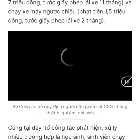
7 triệu đồng, tước giấy phép lái xe 11 tháng) và
chạy xe máy ngược chiều (phạt tiền 1,5 triệu
đồng, tước giấy phép lái xe 2 tháng).
C
0:00
/
D
0:00
Bộ Công an bỏ quy định người dân giám sát CSGT bằng
thiết bị ghi âm, ghi hình
u
u
r
r
Cũng tại đây, tổ công tác phát hiện, xử lý
r
a
nhiều trường hợp là học sinh, sinh viên chạy