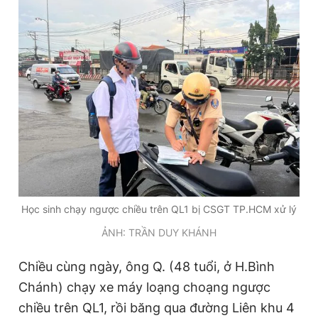
Đọc Thanh Niên trên điện thoại
Theo dõi báo trên
Hotline
Liên hệ quảng cáo
0906 645 777
0908 780 404
Học sinh chạy ngược chiều trên QL1 bị CSGT TP.HCM xử lý
Đặt báo
Quảng cáo
RSS
Tòa soạn
Chính sách bảo
ẢNH: TRẦN DUY KHÁNH
Tổng biên tập: Nguyễn Ngọc Toàn
Chiều cùng ngày, ông Q. (48 tuổi, ở H.Bình
Phó tổng biên tập thường trực: Hải Thành
Phó tổng biên tập: Lâm Hiếu Dũng
Chánh) chạy xe máy loạng choạng ngược
Phó tổng biên tập: Trần Việt Hưng
chiều trên QL1, rồi băng qua đường Liên khu 4
Tổng thư ký tòa soạn: Đức Trung