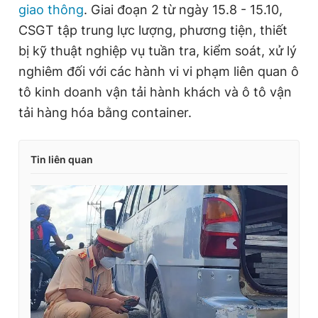
giao thông
. Giai đoạn 2 từ ngày 15.8 - 15.10,
Giấy phép xuất bản số 110/GP - BTTTT cấp ngày 24.3.2020
© 2003-2026 Bản quyền thuộc về Báo Thanh Niên. Cấm sao
CSGT tập trung lực lượng, phương tiện, thiết
chép dưới mọi hình thức nếu không có sự chấp thuận bằng văn
bị kỹ thuật nghiệp vụ tuần tra, kiểm soát, xử lý
bản. Phát triển bởi ePi Technologies, JSC.
nghiêm đối với các hành vi vi phạm liên quan ô
tô kinh doanh vận tải hành khách và ô tô vận
tải hàng hóa bằng container.
Tin liên quan