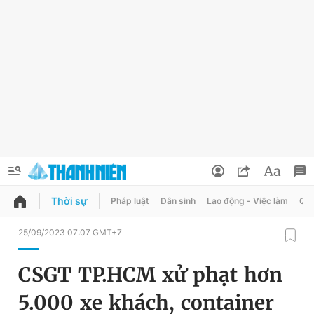
Thời sự
Pháp luật
Dân sinh
Lao động - Việc làm
Quy
QUẢNG CÁO
ĐẶT BÁO
25/09/2023 07:07 GMT+7
Thông tin tài khoản
CSGT TP.HCM xử phạt hơn
Đổi mật khẩu
Chuyên mục
5.000 xe khách, container
Tin đã lưu