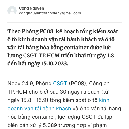
Chuyên mục khác
Công Nguyên
Tin đã xem
congnguyenthanhnien@gmail.com
Chào ngày mới
Tin 24h
Đăng xuất
Theo Phòng PC08, kế hoạch tổng kiểm soát
Tin thị trường
Tin 360
ô tô kinh doanh vận tải hành khách và ô tô
vận tải hàng hóa bằng container được lực
Video
Magazine
lượng CSGT TP.HCM triển khai từ ngày 1.8
đến hết ngày 15.10.2023.
Sản phẩm khác
Ngày 24.9, Phòng
CSGT
(PC08), Công an
Tiện ích
Bạn cần biết
TP.HCM cho biết sau 30 ngày ra quân (từ
ngày 15.8 - 15.9) tổng kiểm soát ô tô
kinh
Thông tin tòa soạn
Liên hệ quảng cáo
doanh vận tải hành khách
và ô tô vận tải hàng
hóa bằng container, lực lượng CSGT đã lập
biên bản xử lý 5.089 trường hợp vi phạm