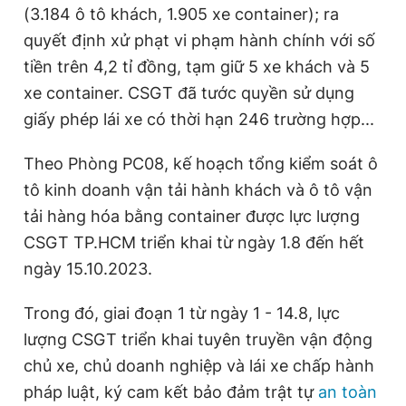
(3.184 ô tô khách, 1.905 xe container); ra
quyết định xử phạt vi phạm hành chính với số
Đọc Thanh Niên trên điện thoại
tiền trên 4,2 tỉ đồng, tạm giữ 5 xe khách và 5
xe container. CSGT đã tước quyền sử dụng
giấy phép lái xe có thời hạn 246 trường hợp...
Theo Phòng PC08, kế hoạch tổng kiểm soát ô
Theo dõi báo trên
tô kinh doanh vận tải hành khách và ô tô vận
tải hàng hóa bằng container được lực lượng
Hotline
Liên hệ quảng cáo
CSGT TP.HCM triển khai từ ngày 1.8 đến hết
0906 645 777
0908 780 404
ngày 15.10.2023.
Đặt báo
Quảng cáo
RSS
Tòa soạn
Chính sách bảo
Trong đó, giai đoạn 1 từ ngày 1 - 14.8, lực
Tổng biên tập: Nguyễn Ngọc Toàn
lượng CSGT triển khai tuyên truyền vận động
Phó tổng biên tập thường trực: Hải Thành
Phó tổng biên tập: Lâm Hiếu Dũng
chủ xe, chủ doanh nghiệp và lái xe chấp hành
Phó tổng biên tập: Trần Việt Hưng
pháp luật, ký cam kết bảo đảm trật tự
an toàn
Tổng thư ký tòa soạn: Đức Trung