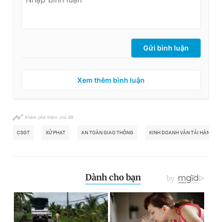
Gửi bình luận
Xem thêm bình luận
Khám phá thêm chủ đề
CSGT
XỬ PHẠT
AN TOÀN GIAO THÔNG
KINH DOANH VẬN TẢI HÀNH K