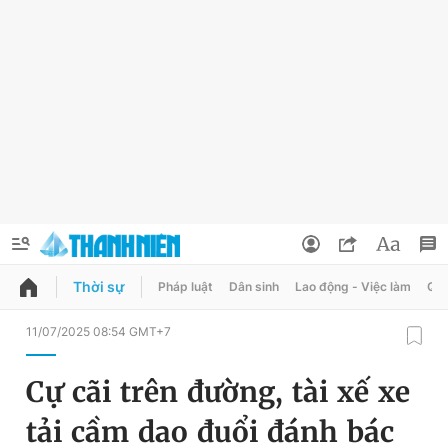
Thời sự
Pháp luật
Dân sinh
Lao động - Việc làm
Quy
QUẢNG CÁO
ĐẶT BÁO
11/07/2025 08:54 GMT+7
Thông tin tài khoản
Cự cãi trên đường, tài xế xe
Đổi mật khẩu
Chuyên mục
tải cầm dao đuổi đánh bác
Tin đã lưu