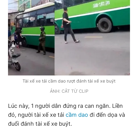
Đọc Thanh Niên trên điện thoại
Theo dõi báo trên
Hotline
Liên hệ quảng cáo
Tài xế xe tải cầm dao rượt đánh tài xế xe buýt
0906 645 777
0908 780 404
ẢNH: CẮT TỪ CLIP
Đặt báo
Quảng cáo
RSS
Tòa soạn
Chính sách bảo
Lúc này, 1 người dân đứng ra can ngăn. Liền
Tổng biên tập: Nguyễn Ngọc Toàn
đó, người tài xế xe tải
cầm dao
đi đến dọa và
Phó tổng biên tập thường trực: Hải Thành
Phó tổng biên tập: Lâm Hiếu Dũng
đuổi đánh tài xế xe buýt.
Phó tổng biên tập: Trần Việt Hưng
Tổng thư ký tòa soạn: Đức Trung