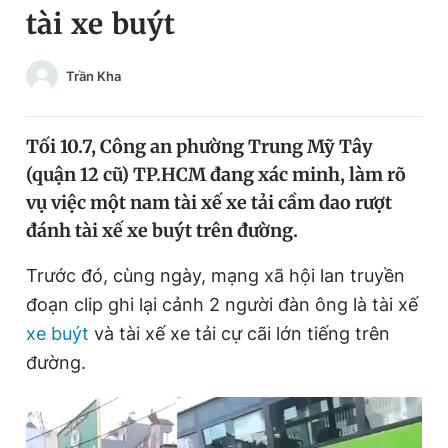
tài xe buýt
Chuyên mục khác
Tin đã xem
Chào ngày mới
Tin 24h
Trần Kha
Đăng xuất
Tin thị trường
Tin 360
Tối 10.7, Công an phường Trung Mỹ Tây
(quận 12 cũ) TP.HCM đang xác minh, làm rõ
Video
Magazine
vụ việc một nam tài xế xe tải cầm dao rượt
đánh tài xế xe buýt trên đường.
Sản phẩm khác
Trước đó, cùng ngày, mạng xã hội lan truyền
đoạn clip ghi lại cảnh 2 người đàn ông là tài xế
Tiện ích
Bạn cần biết
xe buýt
và tài xế xe tải cự cãi lớn tiếng trên
đường.
Thông tin tòa soạn
Liên hệ quảng cáo