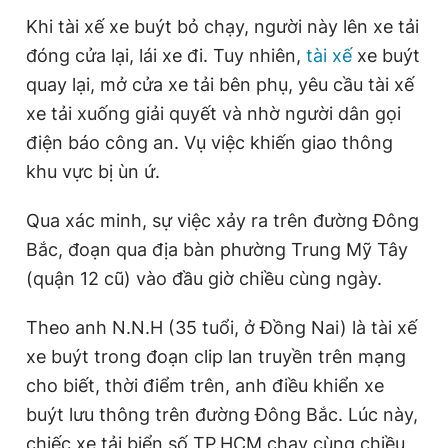
Giấy phép xuất bản số 110/GP - BTTTT cấp ngày 24.3.2020
Khi tài xế xe buýt bỏ chạy, người này lên xe tải
© 2003-2026 Bản quyền thuộc về Báo Thanh Niên. Cấm sao
đóng cửa lại, lái xe đi. Tuy nhiên,
tài xế
xe buýt
chép dưới mọi hình thức nếu không có sự chấp thuận bằng văn
bản. Phát triển bởi ePi Technologies, JSC.
quay lại, mở cửa xe tải bên phụ, yêu cầu tài xế
xe tải xuống giải quyết và nhờ người dân gọi
điện báo công an. Vụ việc khiến giao thông
khu vực bị ùn ứ.
Qua xác minh, sự việc xảy ra trên đường Đông
Bắc, đoạn qua địa bàn phường Trung Mỹ Tây
(quận 12 cũ) vào đầu giờ chiều cùng ngày.
Theo anh N.N.H (35 tuổi, ở Đồng Nai) là tài xế
xe buýt trong đoạn clip lan truyền trên mạng
cho biết, thời điểm trên, anh điều khiển xe
buýt lưu thông trên đường Đông Bắc. Lúc này,
chiếc xe tải biển số TP.HCM chạy cùng chiều