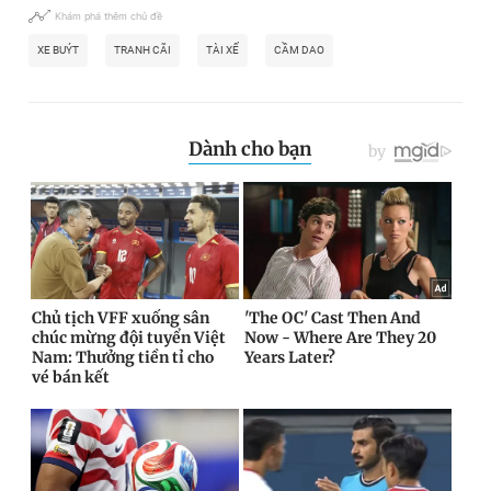
Khám phá thêm chủ đề
XE BUÝT
TRANH CÃI
TÀI XẾ
CẦM DAO