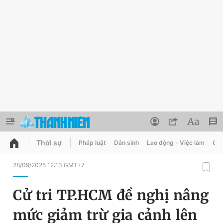
Thời sự
Pháp luật
Dân sinh
Lao động - Việc làm
Quy
QUẢNG CÁO
ĐẶT BÁO
28/09/2025 12:13 GMT+7
Thông tin tài khoản
Cử tri TP.HCM đề nghị nâng
Đổi mật khẩu
Chuyên mục
mức giảm trừ gia cảnh lên
Tin đã lưu