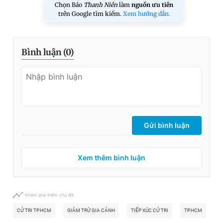
Chọn Báo
Thanh Niên
làm
nguồn ưu tiên
trên Google tìm kiếm.
Xem hướng dẫn.
Bình luận (
0
)
Gửi bình luận
Xem thêm bình luận
Khám phá thêm chủ đề
CỬ TRI TP.HCM
GIẢM TRỪ GIA CẢNH
TIẾP XÚC CỬ TRI
TP.HCM
T