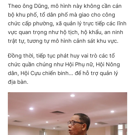
Theo ông Dũng, mô hình này không cần cán
Giấy phép xuất bản số 110/GP - BTTTT cấp ngày 24.3.2020
© 2003-2026 Bản quyền thuộc về Báo Thanh Niên. Cấm sao
bộ khu phố, tổ dân phố mà giao cho công
chép dưới mọi hình thức nếu không có sự chấp thuận bằng văn
bản. Phát triển bởi ePi Technologies, JSC.
chức cấp phường, xã quản lý trực tiếp các lĩnh
vực quan trọng như hộ tịch, hộ khẩu, an ninh
trật tự, tương tự mô hình cảnh sát khu vực.
Đồng thời, tiếp tục phát huy vai trò các tổ
chức quần chúng như Hội Phụ nữ, Hội Nông
dân, Hội Cựu chiến binh… để hỗ trợ quản lý
địa bàn.