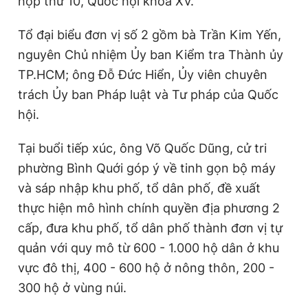
họp thứ 10, Quốc hội khóa XV.
Tổ đại biểu đơn vị số 2 gồm bà Trần Kim Yến,
Đọc Thanh Niên trên điện thoại
nguyên Chủ nhiệm Ủy ban Kiểm tra Thành ủy
TP.HCM; ông Đỗ Đức Hiển, Ủy viên chuyên
trách Ủy ban Pháp luật và Tư pháp của Quốc
hội.
Theo dõi báo trên
Tại buổi tiếp xúc, ông Võ Quốc Dũng, cử tri
phường Bình Quới góp ý về tinh gọn bộ máy
Hotline
Liên hệ quảng cáo
0906 645 777
0908 780 404
và sáp nhập khu phố, tổ dân phố, đề xuất
thực hiện mô hình chính quyền địa phương 2
Đặt báo
Quảng cáo
RSS
Tòa soạn
Chính sách bảo
cấp, đưa khu phố, tổ dân phố thành đơn vị tự
quản với quy mô từ 600 - 1.000 hộ dân ở khu
Tổng biên tập: Nguyễn Ngọc Toàn
Phó tổng biên tập thường trực: Hải Thành
vực đô thị, 400 - 600 hộ ở nông thôn, 200 -
Phó tổng biên tập: Lâm Hiếu Dũng
Phó tổng biên tập: Trần Việt Hưng
300 hộ ở vùng núi.
Tổng thư ký tòa soạn: Đức Trung