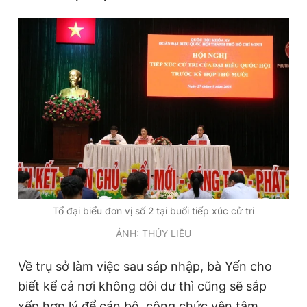
Tổ đại biểu đơn vị số 2 tại buổi tiếp xúc cử tri
ẢNH: THÚY LIỄU
Về trụ sở làm việc sau sáp nhập, bà Yến cho
biết kể cả nơi không dôi dư thì cũng sẽ sắp
xếp hợp lý để cán bộ, công chức yên tâm