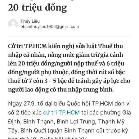
20 triệu đồng
Chuyên mục khác
Tin đã xem
Chào ngày mới
Tin 24h
Thúy Liễu
phamthuylieu1905@gmail.com
Đăng xuất
Tin thị trường
Tin 360
Cử tri TP.HCM kiến nghị sửa luật Thuế thu
nhập cá nhân, nâng mức giảm trừ gia cảnh
Video
Magazine
lên 20 triệu đồng/người nộp thuế và 6 triệu
đồng/người phụ thuộc, đồng thời rút số bậc
thuế từ 7 còn 3 - 5 bậc để tránh gây áp lực cho
Sản phẩm khác
người lao động có thu nhập trung bình.
Tiện ích
Bạn cần biết
Ngày 27.9, tổ đại biểu Quốc hội TP.HCM đơn vị
số 2 tiếp xúc
cử tri TP.HCM
tại các phường Gia
Thông tin tòa soạn
Liên hệ quảng cáo
Định, Bình Thạnh, Bình Lợi Trung, Thạnh Mỹ
Tây, Bình Quới (quận Bình Thạnh cũ) trước kỳ