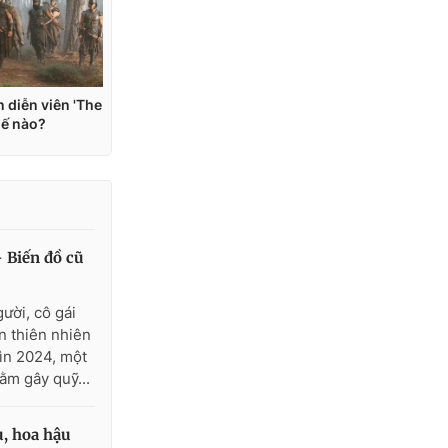
 Biến đồ cũ
ười, cô gái
n thiên nhiên
ìn 2024, một
ằm gây quỹ...
u, hoa hậu