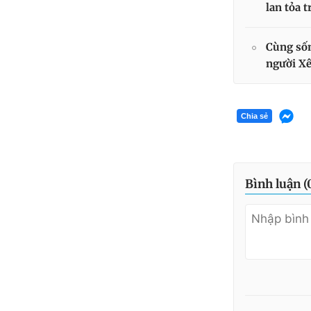
lan tỏa 
Cùng sốn
người X
Chia sẻ
Bình luận (