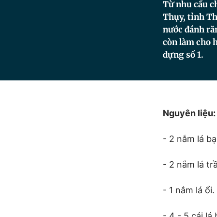
Từ nhu cầu c
Thụy, tỉnh Th
nước đánh ră
còn làm cho 
dựng số 1.
Nguyên liệu:
- 2 nắm lá bạ
- 2 nắm lá tr
- 1 nắm lá ổi.
- 4 - 5 cái lá