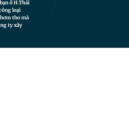
bạn ở H.Thái
công loại
 thơm tho mà
ng ty xây