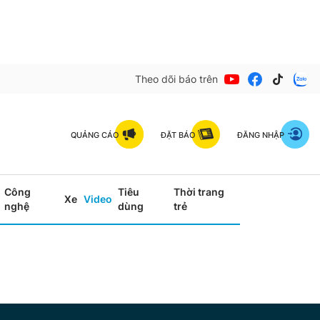
Theo dõi báo trên
QUẢNG CÁO
ĐẶT BÁO
ĐĂNG NHẬP
Công
Tiêu
Thời trang
Xe
Video
nghệ
dùng
trẻ