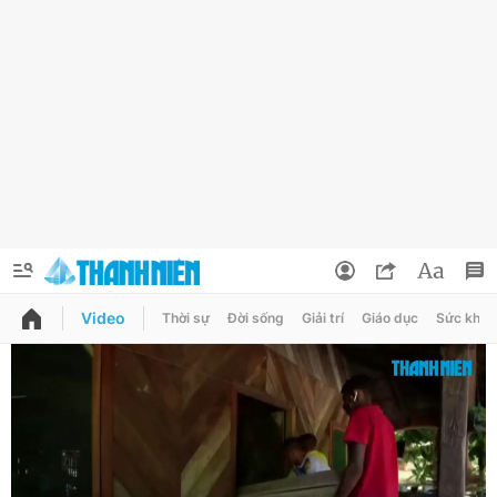
Video
Thời sự
Đời sống
Giải trí
Giáo dục
Sức khỏe
QUẢNG CÁO
ĐẶT BÁO
Thông tin tài khoản
Đổi mật khẩu
Chuyên mục
Tin đã lưu