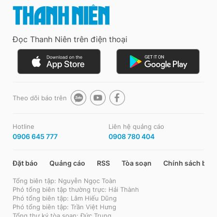
Đọc Thanh Niên trên điện thoại
Theo dõi báo trên
Hotline
Liên hệ quảng cáo
0906 645 777
0908 780 404
Đặt báo
Quảng cáo
RSS
Tòa soạn
Chính sách bảo
Tổng biên tập: Nguyễn Ngọc Toàn
Phó tổng biên tập thường trực: Hải Thành
Phó tổng biên tập: Lâm Hiếu Dũng
Phó tổng biên tập: Trần Việt Hưng
Tổng thư ký tòa soạn: Đức Trung