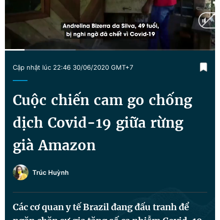
Chuyên mục khác
Tin đã xem
Chào ngày mới
Tin 24h
Đăng xuất
Current
0:12
/
Duration
2:07
Tin thị trường
Tin 360
Cập nhật lúc 22:46 30/06/2020 GMT+7
Time
Video
Magazine
Cuộc chiến cam go chống
dịch Covid-19 giữa rừng
Sản phẩm khác
già Amazon
Tiện ích
Bạn cần biết
Trúc Huỳnh
Thông tin tòa soạn
Liên hệ quảng cáo
Các cơ quan y tế Brazil đang đấu tranh để