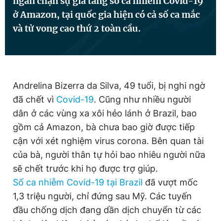
ngăn chặn sự gia tăng số ca nhiễm Covid-19
ở Amazon, tại quốc gia hiện có cả số ca mắc
và tử vong cao thứ 2 toàn cầu.
Đọc Thanh Niên trên điện thoại
Andrelina Bizerra da Silva, 49 tuổi, bị nghi ngờ
Theo dõi báo trên
đã chết vì
Covid-19
. Cũng như nhiều người
dân ở các vùng xa xôi hẻo lánh ở Brazil, bao
Hotline
Liên hệ quảng cáo
gồm cả Amazon, bà chưa bao giờ được tiếp
0906 645 777
0908 780 404
cận với xét nghiệm virus corona. Bên quan tài
của bà, người thân tự hỏi bao nhiêu người nữa
Đặt báo
Quảng cáo
RSS
Tòa soạn
Chính sách bảo
sẽ chết trước khi họ được trợ giúp.
Tổng biên tập: Nguyễn Ngọc Toàn
Số ca nhiễm Covid-19 tại Brazil
đã vượt mốc
Phó tổng biên tập thường trực: Hải Thành
1,3 triệu người, chỉ đứng sau Mỹ. Các tuyến
Phó tổng biên tập: Lâm Hiếu Dũng
Phó tổng biên tập: Trần Việt Hưng
đầu chống dịch đang dần dịch chuyển từ các
Tổng thư ký tòa soạn: Đức Trung