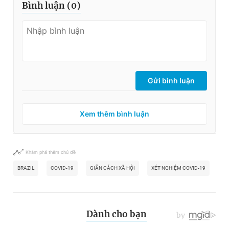
Bình luận (
0
)
Gửi bình luận
Xem thêm bình luận
Khám phá thêm chủ đề
BRAZIL
COVID-19
GIÃN CÁCH XÃ HỘI
XÉT NGHIỆM COVID-19
A