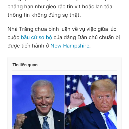
n
i
chẳng hạn như gieo rắc tin vịt hoặc lan tỏa
t
o
thông tin không đúng sự thật.
T
n
i
Nhà Trắng chưa bình luận về vụ việc giữa lúc
m
cuộc
bầu cử sơ bộ
của đảng Dân chủ chuẩn bị
được tiến hành ở
e
New Hampshire
.
Tin liên quan