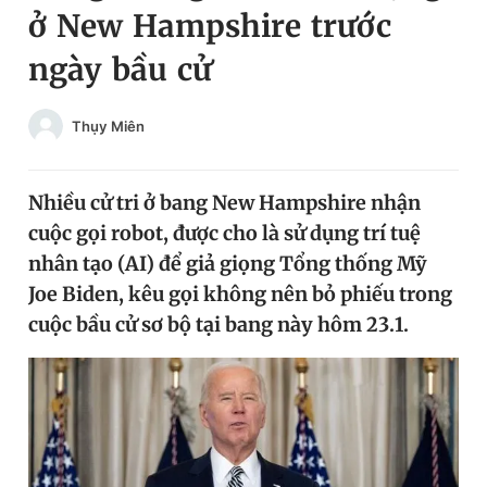
ở New Hampshire trước
Chuyên mục khác
Tin đã xem
ngày bầu cử
Chào ngày mới
Tin 24h
Đăng xuất
Thụy Miên
Tin thị trường
Tin 360
Nhiều cử tri ở bang New Hampshire nhận
Video
Magazine
cuộc gọi robot, được cho là sử dụng trí tuệ
nhân tạo (AI) để giả giọng Tổng thống Mỹ
Sản phẩm khác
Joe Biden, kêu gọi không nên bỏ phiếu trong
cuộc bầu cử sơ bộ tại bang này hôm 23.1.
Tiện ích
Bạn cần biết
Thông tin tòa soạn
Liên hệ quảng cáo