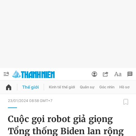
Thế giới
Kinh tế thế giới
Quân sự
Góc nhìn
Hồ sơ
QUẢNG CÁO
ĐẶT BÁO
23/01/2024 08:58 GMT+7
Thông tin tài khoản
Cuộc gọi robot giả giọng
Đổi mật khẩu
Chuyên mục
Tổng thống Biden lan rộng
Tin đã lưu