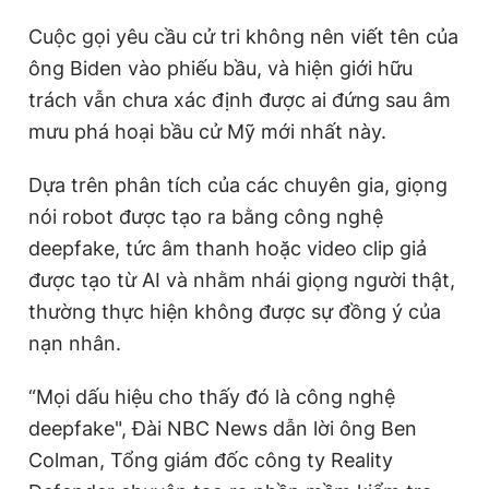
Giấy phép xuất bản số 110/GP - BTTTT cấp ngày 24.3.2020
Cuộc gọi yêu cầu cử tri không nên viết tên của
© 2003-2026 Bản quyền thuộc về Báo Thanh Niên. Cấm sao
chép dưới mọi hình thức nếu không có sự chấp thuận bằng văn
ông Biden vào phiếu bầu, và hiện giới hữu
bản. Phát triển bởi ePi Technologies, JSC.
trách vẫn chưa xác định được ai đứng sau âm
mưu phá hoại bầu cử Mỹ mới nhất này.
Dựa trên phân tích của các chuyên gia, giọng
nói robot được tạo ra bằng công nghệ
deepfake, tức âm thanh hoặc video clip giả
được tạo từ AI và nhằm nhái giọng người thật,
thường thực hiện không được sự đồng ý của
nạn nhân.
“Mọi dấu hiệu cho thấy đó là công nghệ
deepfake", Đài NBC News dẫn lời ông Ben
Colman, Tổng giám đốc công ty Reality