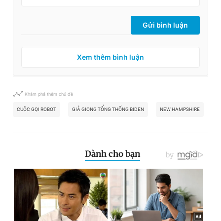
Gửi bình luận
Xem thêm bình luận
Khám phá thêm chủ đề
CUỘC GỌI ROBOT
GIẢ GIỌNG TỔNG THỐNG BIDEN
NEW HAMPSHIRE
BẦ