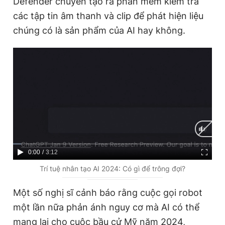
Defender chuyên tạo ra phần mềm kiểm tra
các tập tin âm thanh và clip để phát hiện liệu
chúng có là sản phẩm của AI hay không.
C
0:00
/
D
3:12
u
u
Trí tuệ nhân tạo AI 2024: Có gì để trông đợi?
r
r
Một số nghị sĩ cảnh báo rằng cuộc gọi robot
r
a
một lần nữa phản ánh nguy cơ mà AI có thể
e
t
mang lại cho cuộc bầu cử Mỹ năm 2024,