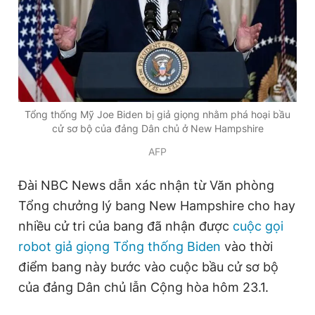
Đọc Thanh Niên trên điện thoại
Tổng thống Mỹ Joe Biden bị giả giọng nhằm phá hoại bầu
cử sơ bộ của đảng Dân chủ ở New Hampshire
Theo dõi báo trên
AFP
Hotline
Liên hệ quảng cáo
Đài NBC News dẫn xác nhận từ Văn phòng
0906 645 777
0908 780 404
Tổng chưởng lý bang New Hampshire cho hay
nhiều cử tri của bang đã nhận được
cuộc gọi
Đặt báo
Quảng cáo
RSS
Tòa soạn
Chính sách bảo
robot
giả giọng Tổng thống Biden
vào thời
Tổng biên tập: Nguyễn Ngọc Toàn
điểm bang này bước vào cuộc bầu cử sơ bộ
Phó tổng biên tập thường trực: Hải Thành
Phó tổng biên tập: Lâm Hiếu Dũng
của đảng Dân chủ lẫn Cộng hòa hôm 23.1.
Phó tổng biên tập: Trần Việt Hưng
Tổng thư ký tòa soạn: Đức Trung