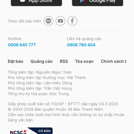
Theo dõi báo trên
Hotline
Liên hệ quảng cáo
0906 645 777
0908 780 404
Đặt báo
Quảng cáo
RSS
Tòa soạn
Chính sách bảo
Tổng biên tập: Nguyễn Ngọc Toàn
Phó tổng biên tập thường trực: Hải Thành
Phó tổng biên tập: Lâm Hiếu Dũng
Phó tổng biên tập: Trần Việt Hưng
Tổng thư ký tòa soạn: Đức Trung
Giấy phép xuất bản số 110/GP - BTTTT cấp ngày 24.3.2020
© 2003-2026 Bản quyền thuộc về Báo Thanh Niên.
Cấm sao chép dưới mọi hình thức nếu không có sự chấp thuận
bằng văn bản.