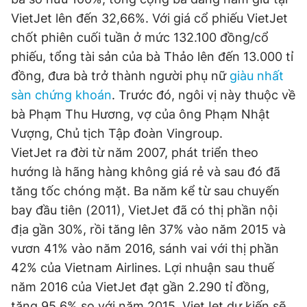
VietJet lên đến 32,66%. Với giá cổ phiếu VietJet
chốt phiên cuối tuần ở mức 132.100 đồng/cổ
Đọc Thanh Niên trên điện thoại
phiếu, tổng tài sản của bà Thảo lên đến 13.000 tỉ
đồng, đưa bà trở thành người phụ nữ
giàu nhất
sàn chứng khoán
. Trước đó, ngôi vị này thuộc về
bà Phạm Thu Hương, vợ của ông Phạm Nhật
Theo dõi báo trên
Vượng, Chủ tịch Tập đoàn Vingroup.
VietJet ra đời từ năm 2007, phát triển theo
hướng là hãng hàng không giá rẻ và sau đó đã
Hotline
Liên hệ quảng cáo
0906 645 777
0908 780 404
tăng tốc chóng mặt. Ba năm kể từ sau chuyến
bay đầu tiên (2011), VietJet đã có thị phần nội
Đặt báo
Quảng cáo
RSS
Tòa soạn
Chính sách bảo
địa gần 30%, rồi tăng lên 37% vào năm 2015 và
vươn 41% vào năm 2016, sánh vai với thị phần
Tổng biên tập: Nguyễn Ngọc Toàn
Phó tổng biên tập thường trực: Hải Thành
42% của Vietnam Airlines. Lợi nhuận sau thuế
Phó tổng biên tập: Lâm Hiếu Dũng
Phó tổng biên tập: Trần Việt Hưng
năm 2016 của VietJet đạt gần 2.290 tỉ đồng,
Tổng thư ký tòa soạn: Đức Trung
tăng 95,6% so với năm 2015. VietJet dự kiến sẽ