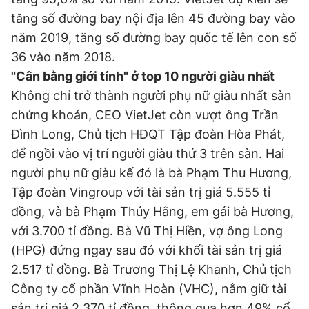
Giấy phép xuất bản số 110/GP - BTTTT cấp ngày 24.3.2020
tăng số đường bay nội địa lên 45 đường bay vào
© 2003-2026 Bản quyền thuộc về Báo Thanh Niên. Cấm sao
năm 2019, tăng số đường bay quốc tế lên con số
chép dưới mọi hình thức nếu không có sự chấp thuận bằng văn
bản. Phát triển bởi ePi Technologies, JSC.
36 vào năm 2018.
"Cân bằng giới tính" ở top 10 người giàu nhất
Không chỉ trở thành người phụ nữ giàu nhất sàn
chứng khoán, CEO VietJet còn vượt ông Trần
Đình Long, Chủ tịch HĐQT Tập đoàn Hòa Phát,
để ngồi vào vị trí người giàu thứ 3 trên sàn. Hai
người phụ nữ giàu kế đó là bà Phạm Thu Hương,
Tập đoàn Vingroup với tài sản trị giá 5.555 tỉ
đồng, và bà Phạm Thúy Hằng, em gái bà Hương,
với 3.700 tỉ đồng. Bà Vũ Thị Hiền, vợ ông Long
(HPG) đứng ngay sau đó với khối tài sản trị giá
2.517 tỉ đồng. Bà Trương Thị Lệ Khanh, Chủ tịch
Công ty cổ phần Vĩnh Hoàn (VHC), nắm giữ tài
sản trị giá 2.370 tỉ đồng, thông qua hơn 49% cổ