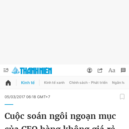
Kinh tế
Kinh tế xanh
Chính sách - Phát triển
Ngân hàn
QUẢNG CÁO
ĐẶT BÁO
05/03/2017 06:18 GMT+7
Thông tin tài khoản
Cuộc soán ngôi ngoạn mục
Đổi mật khẩu
Chuyên mục
Tin đã lưu