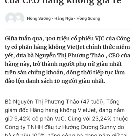
của CEO hàng không giá rẻ
Chuyên mục khác
Tin đã xem
Hồng Sương - Hằng Nga
-
Hồng Sương
Chào ngày mới
Tin 24h
Đăng xuất
Giữa tuần qua, 300 triệu cổ phiếu VJC của Công
Tin thị trường
Tin 360
ty cổ phần hàng không VietJet chính thức niêm
yết, đưa bà Nguyễn Thị Phương Thảo , CEO của
Video
Magazine
hãng này, trở thành người phụ nữ giàu nhất
trên sàn chứng khoán, đồng thời tiếp tục làm
đảo lộn danh sách 10 người giàu nhất.
Sản phẩm khác
Tiện ích
Bạn cần biết
Bà Nguyễn Thị Phương Thảo (47 tuổi), Tổng
giám đốc Hãng hàng không VietJet, đang nắm
Thông tin tòa soạn
Liên hệ quảng cáo
giữ 9,42% cổ phần VJC. Cùng với 23,24% thuộc
Công ty TNHH đầu tư Hướng Dương Sunny do
bà sở hữu 100%, tổng cộng bà đang nắm giữ tại