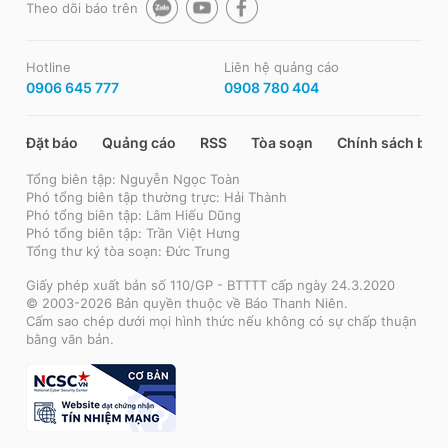
Theo dõi báo trên
Hotline
Liên hệ quảng cáo
0906 645 777
0908 780 404
Đặt báo
Quảng cáo
RSS
Tòa soạn
Chính sách bảo
Tổng biên tập: Nguyễn Ngọc Toàn
Phó tổng biên tập thường trực: Hải Thành
Phó tổng biên tập: Lâm Hiếu Dũng
Phó tổng biên tập: Trần Việt Hưng
Tổng thư ký tòa soạn: Đức Trung
Giấy phép xuất bản số 110/GP - BTTTT cấp ngày 24.3.2020
© 2003-2026 Bản quyền thuộc về Báo Thanh Niên.
Cấm sao chép dưới mọi hình thức nếu không có sự chấp thuận
bằng văn bản.