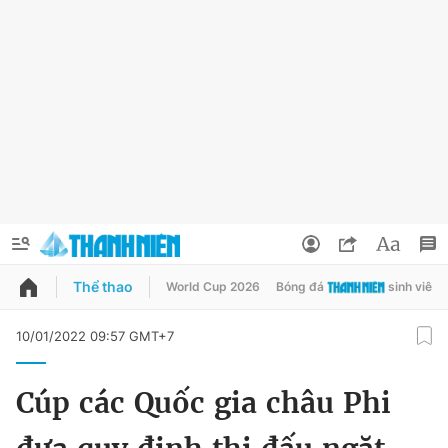
Thể thao
World Cup 2026
Bóng đá
sinh viên
QUẢNG CÁO
ĐẶT BÁO
10/01/2022 09:57 GMT+7
Thông tin tài khoản
Cúp các Quốc gia châu Phi
Đổi mật khẩu
Chuyên mục
Tin đã lưu