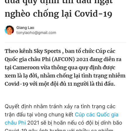
đưa quy định thi đấu ngặt
Chuyên mục khác
nghèo chống lại Covid-19
Tin đã xem
Chào ngày mới
Tin 24h
Giang Lao
Đăng xuất
tonylaoho@gmail.com
Tin thị trường
Tin 360
Theo kênh Sky Sports , ban tổ chức Cúp các
Video
Magazine
Quốc gia châu Phi (AFCON) 2021 đang diễn ra
tại Cameroon vừa thông qua quy định được
xem là lạ đời, nhằm chống lại tình trạng nhiễm
Sản phẩm khác
Covid-19 với một đội đủ 11 người là thi đấu.
Tiện ích
Bạn cần biết
Quyết định nhằm tránh xảy ra tình trạng các
Thông tin tòa soạn
Liên hệ quảng cáo
trận đấu tại vòng chung kết
Cúp các Quốc gia
châu Phi
2021 sẽ bị hoãn nếu có đội bị dính bão
Covid-19 gây ảnh hưởng với nhiều ca nhiễm.