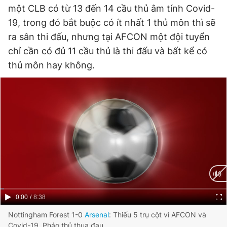
một CLB có từ 13 đến 14 cầu thủ âm tính Covid-
Giấy phép xuất bản số 110/GP - BTTTT cấp ngày 24.3.2020
© 2003-2026 Bản quyền thuộc về Báo Thanh Niên. Cấm sao
19, trong đó bắt buộc có ít nhất 1 thủ môn thì sẽ
chép dưới mọi hình thức nếu không có sự chấp thuận bằng văn
ra sân thi đấu, nhưng tại AFCON một đội tuyển
bản. Phát triển bởi ePi Technologies, JSC.
chỉ cần có đủ 11 cầu thủ là thi đấu và bất kể có
thủ môn hay không.
Current
0:00
/
Duration
8:38
Time
Nottingham Forest 1-0
Arsenal
: Thiếu 5 trụ cột vì AFCON và
Covid-19, Pháo thủ thua đau