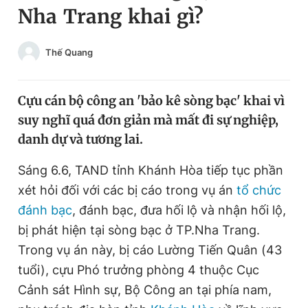
Nha Trang khai gì?
Chuyên mục khác
Tin đã xem
Chào ngày mới
Tin 24h
Thế Quang
Đăng xuất
Tin thị trường
Tin 360
Cựu cán bộ công an 'bảo kê sòng bạc' khai vì
suy nghĩ quá đơn giản mà mất đi sự nghiệp,
Video
Magazine
danh dự và tương lai.
Sáng 6.6, TAND tỉnh Khánh Hòa tiếp tục phần
Sản phẩm khác
xét hỏi đối với các bị cáo trong vụ án
tổ chức
Tiện ích
đánh bạc
, đánh bạc, đưa hối lộ và nhận hối lộ,
Bạn cần biết
bị phát hiện tại sòng bạc ở TP.Nha Trang.
Trong vụ án này, bị cáo Lường Tiến Quân (43
Thông tin tòa soạn
Liên hệ quảng cáo
tuổi), cựu Phó trưởng phòng 4 thuộc Cục
Cảnh sát Hình sự, Bộ Công an tại phía nam,