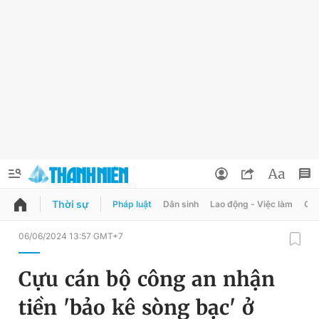
Thời sự
Pháp luật
Dân sinh
Lao động - Việc làm
Quy
QUẢNG CÁO
ĐẶT BÁO
06/06/2024 13:57 GMT+7
Thông tin tài khoản
Cựu cán bộ công an nhận
Đổi mật khẩu
Chuyên mục
tiền 'bảo kê sòng bạc' ở
Tin đã lưu