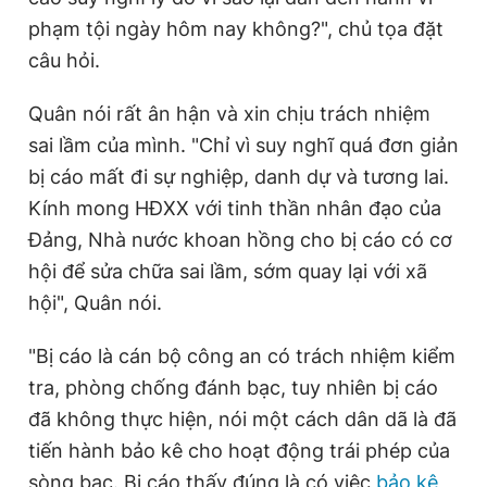
phạm tội ngày hôm nay không?", chủ tọa đặt
câu hỏi.
Quân nói rất ân hận và xin chịu trách nhiệm
sai lầm của mình. "Chỉ vì suy nghĩ quá đơn giản
bị cáo mất đi sự nghiệp, danh dự và tương lai.
Kính mong HĐXX với tinh thần nhân đạo của
Đảng, Nhà nước khoan hồng cho bị cáo có cơ
hội để sửa chữa sai lầm, sớm quay lại với xã
hội", Quân nói.
"Bị cáo là cán bộ công an có trách nhiệm kiểm
tra, phòng chống đánh bạc, tuy nhiên bị cáo
đã không thực hiện, nói một cách dân dã là đã
tiến hành bảo kê cho hoạt động trái phép của
sòng bạc. Bị cáo thấy đúng là có việc
bảo kê