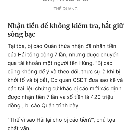
Giấy phép xuất bản số 110/GP - BTTTT cấp ngày 24.3.2020
THẾ QUANG
© 2003-2026 Bản quyền thuộc về Báo Thanh Niên. Cấm sao
chép dưới mọi hình thức nếu không có sự chấp thuận bằng văn
bản. Phát triển bởi ePi Technologies, JSC.
Nhận tiền để không kiểm tra, bắt giữ
sòng bạc
Tại tòa, bị cáo Quân thừa nhận đã nhận tiền
của Hải tổng cộng 7 lần, nhưng được chuyển
qua tài khoản một người tên Hùng. "Bị cáo
cũng không để ý và theo dõi, thực sự là khi bị
khởi tố và bị bắt, Cơ quan CSĐT đưa sao kê và
các tài liệu chứng cứ khác bị cáo mới xác định
được nhận tiền 7 lần và số tiền là 420 triệu
đồng", bị cáo Quân trình bày.
"Thế vì sao Hải lại cho bị cáo tiền?", chủ tọa
chất vấn.