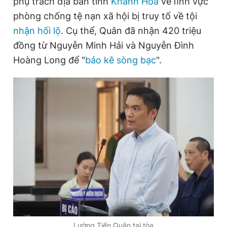
phụ trách địa bàn tỉnh
Khánh Hòa
về lĩnh vực
phòng chống tệ nạn xã hội bị truy tố về tội
nhận hối lộ
. Cụ thể, Quân đã nhận 420 triệu
Đọc Thanh Niên trên điện thoại
đồng từ Nguyễn Minh Hải và Nguyễn Đình
Hoàng Long để "
bảo kê sòng bạc
".
Theo dõi báo trên
Hotline
Liên hệ quảng cáo
0906 645 777
0908 780 404
Đặt báo
Quảng cáo
RSS
Tòa soạn
Chính sách bảo
Tổng biên tập: Nguyễn Ngọc Toàn
Phó tổng biên tập thường trực: Hải Thành
Phó tổng biên tập: Lâm Hiếu Dũng
Phó tổng biên tập: Trần Việt Hưng
Tổng thư ký tòa soạn: Đức Trung
Lường Tiến Quân tại tòa