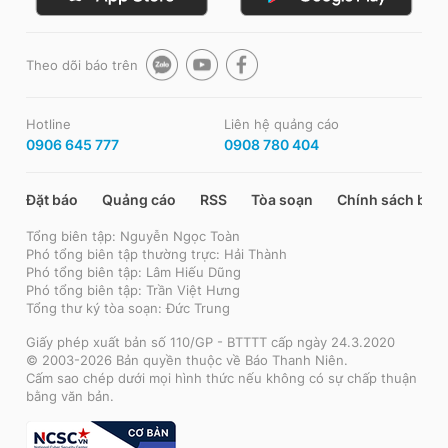
Theo dõi báo trên
Hotline
Liên hệ quảng cáo
0906 645 777
0908 780 404
Đặt báo
Quảng cáo
RSS
Tòa soạn
Chính sách bảo
Tổng biên tập: Nguyễn Ngọc Toàn
Phó tổng biên tập thường trực: Hải Thành
Phó tổng biên tập: Lâm Hiếu Dũng
Phó tổng biên tập: Trần Việt Hưng
Tổng thư ký tòa soạn: Đức Trung
Giấy phép xuất bản số 110/GP - BTTTT cấp ngày 24.3.2020
© 2003-2026 Bản quyền thuộc về Báo Thanh Niên.
Cấm sao chép dưới mọi hình thức nếu không có sự chấp thuận
bằng văn bản.