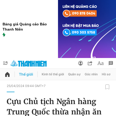
Bảng giá Quảng cáo Báo
Thanh Niên
Thế giới
Kinh tế thế giới
Quân sự
Góc nhìn
Hồ sơ
QUẢNG CÁO
ĐẶT BÁO
25/04/2024 09:44 GMT+7
Thông tin tài khoản
Cựu Chủ tịch Ngân hàng
Đổi mật khẩu
Chuyên mục
Trung Quốc thừa nhận ăn
Tin đã lưu