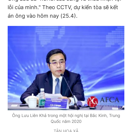
lỗi của mình." Theo CCTV, dự kiến tòa sẽ kết
án ông vào hôm nay (25.4).
Đọc Thanh Niên trên điện thoại
Theo dõi báo trên
Hotline
Liên hệ quảng cáo
0906 645 777
0908 780 404
Đặt báo
Quảng cáo
RSS
Tòa soạn
Chính sách bảo
Tổng biên tập: Nguyễn Ngọc Toàn
Phó tổng biên tập thường trực: Hải Thành
Ông Lưu Liên Khả trong một hội nghị tại Bắc Kinh, Trung
Phó tổng biên tập: Lâm Hiếu Dũng
Quốc năm 2020
Phó tổng biên tập: Trần Việt Hưng
Tổng thư ký tòa soạn: Đức Trung
TÂN HOA XÃ