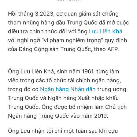
Giấy phép xuất bản số 110/GP - BTTTT cấp ngày 24.3.2020
© 2003-2026 Bản quyền thuộc về Báo Thanh Niên. Cấm sao
Hồi tháng 3.2023, cơ quan giám sát chống
chép dưới mọi hình thức nếu không có sự chấp thuận bằng văn
tham nhũng hàng đầu Trung Quốc đã mở cuộc
bản. Phát triển bởi ePi Technologies, JSC.
điều tra chính thức đối với ông
Lưu Liên Khả
với nghi ngờ “vi phạm nghiêm trọng” quy định
của Đảng Cộng sản Trung Quốc, theo AFP.
Ông Lưu Liên Khả, sinh năm 1961, từng làm
việc trong các tổ chức tài chính ngân hàng,
trong đó có
Ngân hàng Nhân dân
trung ương
Trung Quốc và Ngân hàng Xuất nhập khẩu
Trung Quốc. Ông được bổ nhiệm làm Chủ tịch
Ngân hàng Trung Quốc vào năm 2019.
Ông Lưu nhận tội chỉ một tuần sau khi cựu