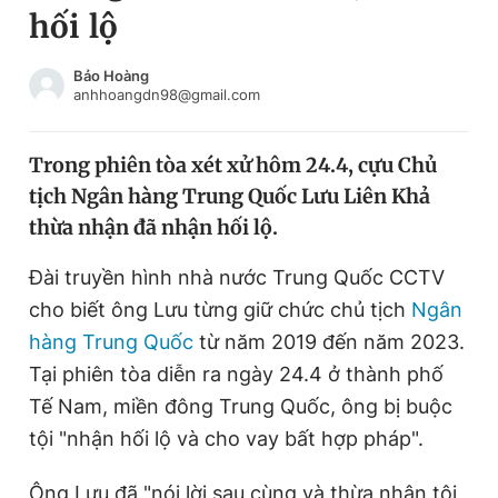
hối lộ
Chuyên mục khác
Tin đã xem
Chào ngày mới
Tin 24h
Bảo Hoàng
anhhoangdn98@gmail.com
Đăng xuất
Tin thị trường
Tin 360
Trong phiên tòa xét xử hôm 24.4, cựu Chủ
tịch Ngân hàng Trung Quốc Lưu Liên Khả
Video
Magazine
thừa nhận đã nhận hối lộ.
Đài truyền hình nhà nước Trung Quốc CCTV
Sản phẩm khác
cho biết ông Lưu từng giữ chức chủ tịch
Ngân
Tiện ích
Bạn cần biết
hàng Trung Quốc
từ năm 2019 đến năm 2023.
Tại phiên tòa diễn ra ngày 24.4 ở thành phố
Tế Nam, miền đông Trung Quốc, ông bị buộc
Thông tin tòa soạn
Liên hệ quảng cáo
tội "nhận hối lộ và cho vay bất hợp pháp".
Ông Lưu đã "nói lời sau cùng và thừa nhận tội