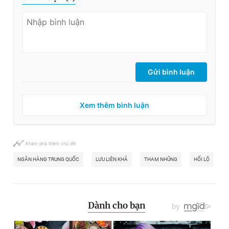
Gửi bình luận
Xem thêm bình luận
Khám phá thêm chủ đề
NGÂN HÀNG TRUNG QUỐC
LƯU LIÊN KHẢ
THAM NHŨNG
HỐI LỘ