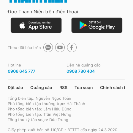
Đọc Thanh Niên trên điện thoại
Theo dõi báo trên
Hotline
Liên hệ quảng cáo
0906 645 777
0908 780 404
Đặt báo
Quảng cáo
RSS
Tòa soạn
Chính sách bảo
Tổng biên tập: Nguyễn Ngọc Toàn
Phó tổng biên tập thường trực: Hải Thành
Phó tổng biên tập: Lâm Hiếu Dũng
Phó tổng biên tập: Trần Việt Hưng
Tổng thư ký tòa soạn: Đức Trung
Giấy phép xuất bản số 110/GP - BTTTT cấp ngày 24.3.2020