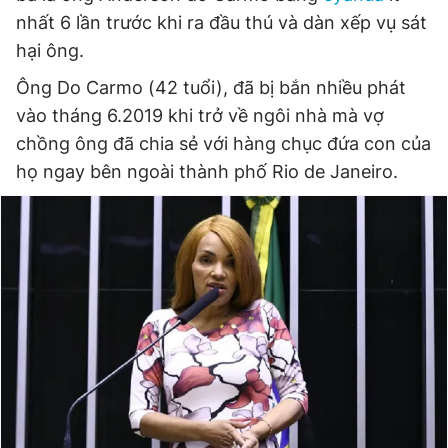
nhất 6 lần trước khi ra đầu thú và dàn xếp vụ sát
hại ông.
Đọc Thanh Niên trên điện thoại
Ông Do Carmo (42 tuổi), đã bị bắn nhiều phát
vào tháng 6.2019 khi trở về ngôi nhà mà vợ
chồng ông đã chia sẻ với hàng chục đứa con của
họ ngay bên ngoài thành phố Rio de Janeiro.
Theo dõi báo trên
Hotline
Liên hệ quảng cáo
0906 645 777
0908 780 404
Đặt báo
Quảng cáo
RSS
Tòa soạn
Chính sách bảo
Tổng biên tập: Nguyễn Ngọc Toàn
Phó tổng biên tập thường trực: Hải Thành
Phó tổng biên tập: Lâm Hiếu Dũng
Phó tổng biên tập: Trần Việt Hưng
Tổng thư ký tòa soạn: Đức Trung