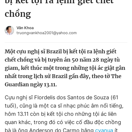
bị kết tội ra lệnh giết chết
Chuyên mục khác
chồng
Tin đã xem
Chào ngày mới
Tin 24h
Văn Khoa
Đăng xuất
truongvankhoa2001@yahoo.com
Tin thị trường
Tin 360
Một cựu nghị sĩ Brazil bị kết tội ra lệnh giết
Video
Magazine
chết chồng và bị tuyên án 50 năm 28 ngày tù
giam, kết thúc một trong những tội ác giật gân
nhất trong lịch sử Brazil gần đây, theo tờ The
Sản phẩm khác
Guardian ngày 13.11.
Tiện ích
Bạn cần biết
Cựu nghị sĩ Flordelis dos Santos de Souza (61
tuổi), cũng là một ca sĩ nhạc phúc âm nổi tiếng,
Thông tin tòa soạn
Liên hệ quảng cáo
hôm 13.11 còn bị kết tội cho những tội ác liên
quan khác, trong đó có việc cố đầu độc chồng
bà là ông Anderson do Carmo bằng
cyanua
ít