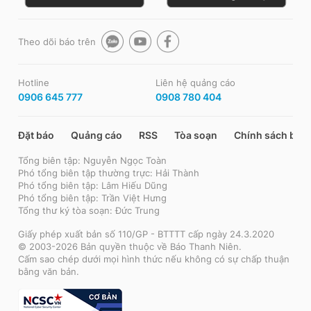
Theo dõi báo trên
Hotline
Liên hệ quảng cáo
0906 645 777
0908 780 404
Đặt báo
Quảng cáo
RSS
Tòa soạn
Chính sách bảo
Tổng biên tập: Nguyễn Ngọc Toàn
Phó tổng biên tập thường trực: Hải Thành
Phó tổng biên tập: Lâm Hiếu Dũng
Phó tổng biên tập: Trần Việt Hưng
Tổng thư ký tòa soạn: Đức Trung
Giấy phép xuất bản số 110/GP - BTTTT cấp ngày 24.3.2020
© 2003-2026 Bản quyền thuộc về Báo Thanh Niên.
Cấm sao chép dưới mọi hình thức nếu không có sự chấp thuận
bằng văn bản.