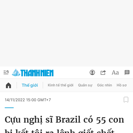
Thế giới
Kinh tế thế giới
Quân sự
Góc nhìn
Hồ sơ
QUẢNG CÁO
ĐẶT BÁO
14/11/2022 15:00 GMT+7
Thông tin tài khoản
Cựu nghị sĩ Brazil có 55 con
Đổi mật khẩu
Chuyên mục
Tin đã lưu