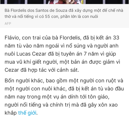
Giấy phép xuất bản số 110/GP - BTTTT cấp ngày 24.3.2020
Bà Flordelis dos Santos de Souza đã xây dựng một đế chế nhà
© 2003-2026 Bản quyền thuộc về Báo Thanh Niên. Cấm sao
chép dưới mọi hình thức nếu không có sự chấp thuận bằng văn
thờ và nổi tiếng vì có 55 con, phần lớn là con nuôi
bản. Phát triển bởi ePi Technologies, JSC.
AFP
Flávio, con trai của bà Flordelis, đã bị kết án 33
năm tù vào năm ngoái vì nổ súng và người anh
nuôi Lucas Cezar đã bị tuyên án 7 năm vì giúp
mua vũ khí giết người, một bản án được giảm vì
Cezar đã hợp tác với cảnh sát.
Bốn người khác, bao gồm một người con ruột và
một người con nuôi khác, đã bị kết án tù vào đầu
năm nay trong một vụ án dính tới tôn giáo,
người nổi tiếng và chính trị mà đã gây xôn xao
khắp
thế giới
.