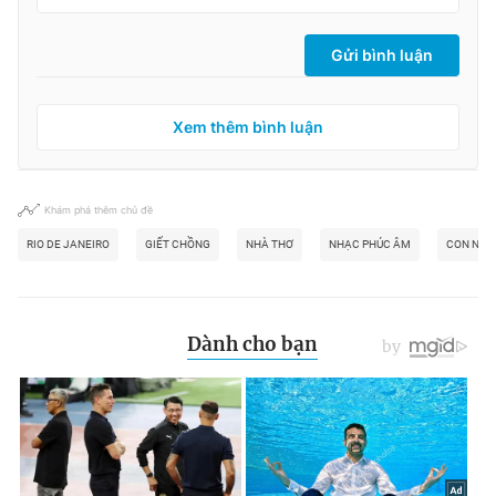
Gửi bình luận
Xem thêm bình luận
Khám phá thêm chủ đề
RIO DE JANEIRO
GIẾT CHỒNG
NHÀ THƠ
NHẠC PHÚC ÂM
CON NUÔ