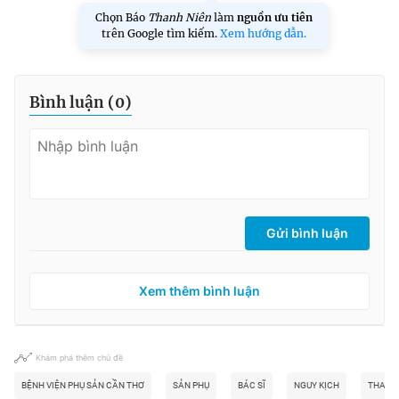
Chọn Báo
Thanh Niên
làm
nguồn ưu tiên
trên Google tìm kiếm.
Xem hướng dẫn.
Bình luận (
0
)
Gửi bình luận
Xem thêm bình luận
Khám phá thêm chủ đề
BỆNH VIỆN PHỤ SẢN CẦN THƠ
SẢN PHỤ
BÁC SĨ
NGUY KỊCH
THAI K