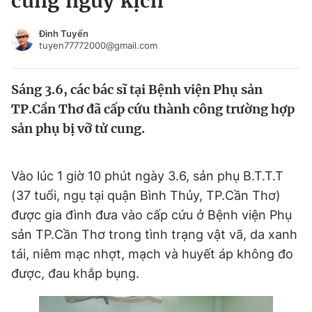
cung nguy kịch
Chuyên mục khác
Tin đã xem
Đình Tuyển
tuyen77772000@gmail.com
Chào ngày mới
Tin 24h
Đăng xuất
Sáng 3.6, các bác sĩ tại Bệnh viện Phụ sản
Tin thị trường
Tin 360
TP.Cần Thơ đã cấp cứu thành công trường hợp
sản phụ bị vỡ tử cung.
Video
Magazine
Vào lúc 1 giờ 10 phút ngày 3.6, sản phụ B.T.T.T
Sản phẩm khác
(37 tuổi, ngụ tại quận Bình Thủy, TP.Cần Thơ)
Tiện ích
Bạn cần biết
được gia đình đưa vào cấp cứu ở Bệnh viện Phụ
sản TP.Cần Thơ trong tình trạng vật vã, da xanh
tái, niêm mạc nhợt, mạch và huyết áp không đo
Thông tin tòa soạn
Liên hệ quảng cáo
được, đau khắp bụng.