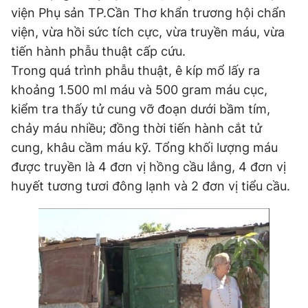
viện Phụ sản TP.Cần Thơ khẩn trương hội chẩn
Giấy phép xuất bản số 110/GP - BTTTT cấp ngày 24.3.2020
© 2003-2026 Bản quyền thuộc về Báo Thanh Niên. Cấm sao
viện, vừa hồi sức tích cực, vừa truyền máu, vừa
chép dưới mọi hình thức nếu không có sự chấp thuận bằng văn
tiến hành phẫu thuật cấp cứu.
bản. Phát triển bởi ePi Technologies, JSC.
Trong quá trình phẫu thuật, ê kíp mổ lấy ra
khoảng 1.500 ml máu và 500 gram máu cục,
kiểm tra thấy tử cung vỡ đoạn dưới bầm tím,
chảy máu nhiều; đồng thời tiến hành cắt tử
cung, khâu cầm máu kỹ. Tổng khối lượng máu
được truyền là 4 đơn vị hồng cầu lắng, 4 đơn vị
huyết tương tươi đông lạnh và 2 đơn vị tiểu cầu.