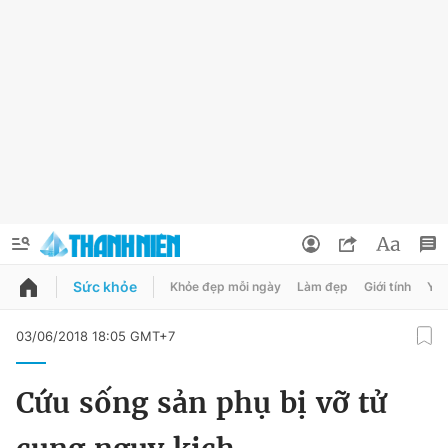
Sức khỏe
Khỏe đẹp mỗi ngày
Làm đẹp
Giới tính
Y t
QUẢNG CÁO
ĐẶT BÁO
03/06/2018 18:05 GMT+7
Thông tin tài khoản
Cứu sống sản phụ bị vỡ tử
Đổi mật khẩu
Chuyên mục
Tin đã lưu