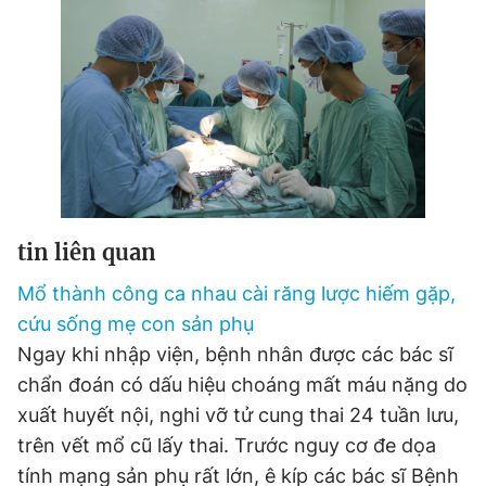
Đọc Thanh Niên trên điện thoại
Theo dõi báo trên
tin liên quan
Hotline
Liên hệ quảng cáo
Mổ thành công ca nhau cài răng lược hiếm gặp,
0906 645 777
0908 780 404
cứu sống mẹ con sản phụ
Ngay khi nhập viện, bệnh nhân được các bác sĩ
Đặt báo
Quảng cáo
RSS
Tòa soạn
Chính sách bảo
chẩn đoán có dấu hiệu choáng mất máu nặng do
Tổng biên tập: Nguyễn Ngọc Toàn
Phó tổng biên tập thường trực: Hải Thành
xuất huyết nội, nghi vỡ tử cung thai 24 tuần lưu,
Phó tổng biên tập: Lâm Hiếu Dũng
trên vết mổ cũ lấy thai. Trước nguy cơ đe dọa
Phó tổng biên tập: Trần Việt Hưng
Tổng thư ký tòa soạn: Đức Trung
tính mạng sản phụ rất lớn, ê kíp các bác sĩ Bệnh