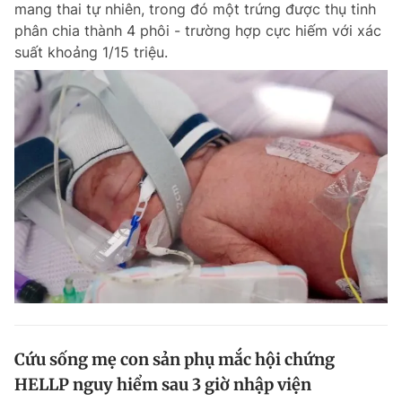
mang thai tự nhiên, trong đó một trứng được thụ tinh
Chuyên mục khác
phân chia thành 4 phôi - trường hợp cực hiếm với xác
Tin đã xem
suất khoảng 1/15 triệu.
Chào ngày mới
Tin 24h
Đăng xuất
Tin thị trường
Tin 360
Video
Magazine
Sản phẩm khác
Tiện ích
Bạn cần biết
Thông tin tòa soạn
Liên hệ quảng cáo
Cứu sống mẹ con sản phụ mắc hội chứng
HELLP nguy hiểm sau 3 giờ nhập viện