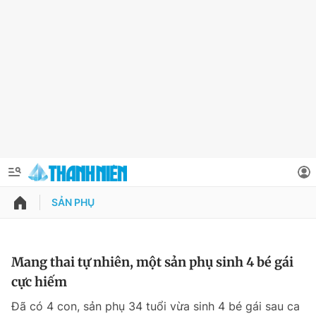
SẢN PHỤ
QUẢNG CÁO
ĐẶT BÁO
Thông tin tài khoản
Mang thai tự nhiên, một sản phụ sinh 4 bé gái
cực hiếm
Đổi mật khẩu
Chuyên mục
Đã có 4 con, sản phụ 34 tuổi vừa sinh 4 bé gái sau ca
Tin đã lưu