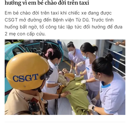
hướng vì em bé chào đời trên taxi
Giấy phép xuất bản số 110/GP - BTTTT cấp ngày 24.3.2020
© 2003-2026 Bản quyền thuộc về Báo Thanh Niên. Cấm sao chép
Em bé chào đời trên taxi khi chiếc xe đang được
dưới mọi hình thức nếu không có sự chấp thuận bằng văn bản.
CSGT mở đường đến Bệnh viện Từ Dũ. Trước tình
Phát triển bởi ePi Technologies, JSC.
huống bất ngờ, tổ công tác lập tức đổi hướng để đưa
2 mẹ con cấp cứu.