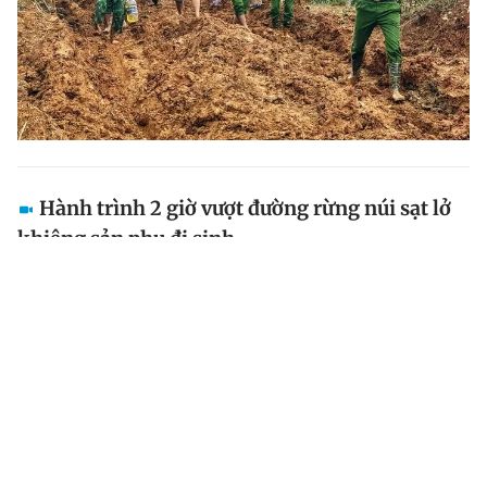
Hành trình 2 giờ vượt đường rừng núi sạt lở
khiêng sản phụ đi sinh
Công an xã Trà Giáp (TP.Đà Nẵng) khiêng bộ sản phụ
có tiền sử sinh mổ 3 lần, 'dọa' sinh non vượt nhiều
điểm sạt lở đến bệnh viện.