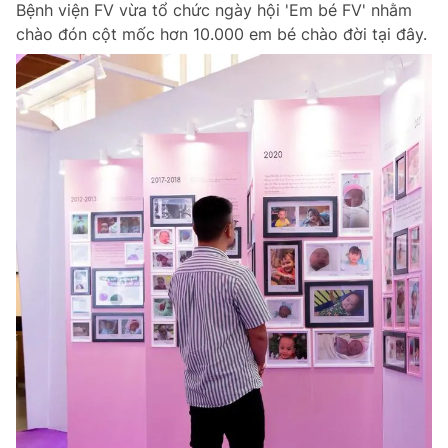
Bệnh viện FV vừa tổ chức ngày hội 'Em bé FV' nhằm
chào đón cột mốc hơn 10.000 em bé chào đời tại đây.