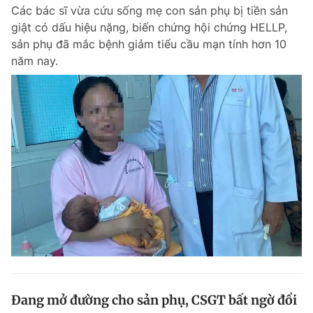
Các bác sĩ vừa cứu sống mẹ con sản phụ bị tiền sản
giật có dấu hiệu nặng, biến chứng hội chứng HELLP,
sản phụ đã mắc bệnh giảm tiểu cầu mạn tính hơn 10
Đọc Thanh Niên trên điện thoại
năm nay.
Theo dõi báo trên
Hotline
Liên hệ quảng cáo
0906 645 777
0908 780 404
Đặt báo
Quảng cáo
RSS
Tòa soạn
Chính sách bảo m
Tổng biên tập: Nguyễn Ngọc Toàn
Phó tổng biên tập thường trực: Hải Thành
Phó tổng biên tập: Lâm Hiếu Dũng
Phó tổng biên tập: Trần Việt Hưng
Đang mở đường cho sản phụ, CSGT bất ngờ đổi
Tổng thư ký tòa soạn: Đức Trung