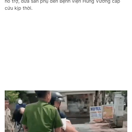
hỗ trợ, đưa sản phụ đến Bệnh viện Hùng Vương cấp
cứu kịp thời.